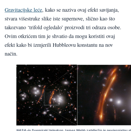
Gravitacijske leće
, kako se naziva ovaj efekt savijanja,
stvara višestruke slike iste supernove, slično kao što
takozvano ‘trifold ogledalo’ proizvodi tri odraza osobe.
Ovim otkrićem tim je shvatio da mogu koristiti ovaj
efekt kako bi izmjerili Hubbleovu konstantu na nov
način.
NASA-in Svemirski teleskop James Webb zabilježio je nevjerojatnu sl