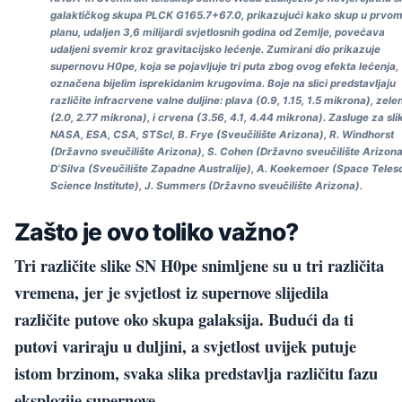
galaktičkog skupa PLCK G165.7+67.0, prikazujući kako skup u prvo
planu, udaljen 3,6 milijardi svjetlosnih godina od Zemlje, povećava
udaljeni svemir kroz gravitacijsko lećenje. Zumirani dio prikazuje
supernovu H0pe, koja se pojavljuje tri puta zbog ovog efekta lećenja,
označena bijelim isprekidanim krugovima. Boje na slici predstavljaju
različite infracrvene valne duljine: plava (0.9, 1.15, 1.5 mikrona), zele
(2.0, 2.77 mikrona), i crvena (3.56, 4.1, 4.44 mikrona). Zasluge za sli
NASA, ESA, CSA, STScI, B. Frye (Sveučilište Arizona), R. Windhorst
(Državno sveučilište Arizona), S. Cohen (Državno sveučilište Arizona)
D’Silva (Sveučilište Zapadne Australije), A. Koekemoer (Space Tele
Science Institute), J. Summers (Državno sveučilište Arizona).
Zašto je ovo toliko važno?
Tri različite slike SN H0pe snimljene su u tri različita
vremena, jer je svjetlost iz supernove slijedila
različite putove oko skupa galaksija. Budući da ti
putovi variraju u duljini, a svjetlost uvijek putuje
istom brzinom, svaka slika predstavlja različitu fazu
eksplozije supernove.