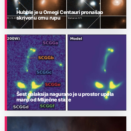
Hubble je u Omegi Centauri pronašao
skrivenu crnu rupu
ASTRONOMIJA
Šest galaksija nagurano je u prostor upola
manji od Mliječne staze
ASTRONOMIJA