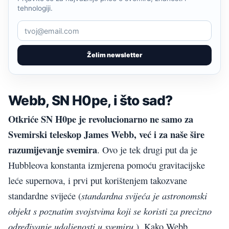
tehnologiji.
Želim newsletter
Webb, SN H0pe, i što sad?
Otkriće SN H0pe je revolucionarno ne samo za
Svemirski teleskop James Webb, već i za naše šire
razumijevanje svemira
. Ovo je tek drugi put da je
Hubbleova konstanta izmjerena pomoću gravitacijske
leće supernova, i prvi put korištenjem takozvane
standardna svijeća je astronomski
standardne svijeće (
objekt s poznatim svojstvima koji se koristi za precizno
određivanje udaljenosti u svemiru
.). Kako Webb