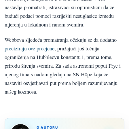
nastavlja promatrati, istraživači su optimistični da će
budući podaci pomoći razriješiti nesuglasice između
mjerenja u lokalnom i ranom svemiru.
Webbova sljedeća promatranja očekuju se da dodatno
preciziraju ove procjene
, pružajući još točnija
ograničenja na Hubbleovu konstantu i, prema tome,
prirodu širenja svemira. Za sada astronomi poput Frye i
njenog tima s nadom gledaju na SN H0pe koja će
nastaviti osvjetljavati put prema boljem razumijevanju
našeg kozmosa.
O AUTORU