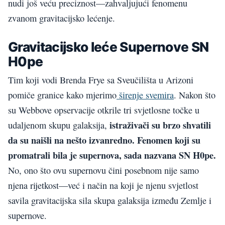
nudi još veću preciznost—zahvaljujući fenomenu
zvanom gravitacijsko lećenje.
Gravitacijsko leće Supernove SN
H0pe
Tim koji vodi Brenda Frye sa Sveučilišta u Arizoni
pomiče granice kako mjerimo
širenje svemira
. Nakon što
su Webbove opservacije otkrile tri svjetlosne točke u
istraživači su brzo shvatili
udaljenom skupu galaksija,
da su naišli na nešto izvanredno. Fenomen koji su
promatrali bila je supernova, sada nazvana SN H0pe.
No, ono što ovu supernovu čini posebnom nije samo
njena rijetkost—već i način na koji je njenu svjetlost
savila gravitacijska sila skupa galaksija između Zemlje i
supernove.