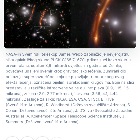
NASA-in Svemirski teleskop James Webb zabilježio je nevjerojatnu
sliku galaktičkog skupa PLCK G165.7+67.0, prikazujući kako skup u
prvom planu, udaljen 3,6 milijardi svjetlosnih godina od Zemlje,
povećava udaljeni svemir kroz gravitacijsko lećenje. Zumirani dio
prikazuje supernovu H0pe, koja se pojavljuje tri puta zbog ovog
efekta lećenja, označena bijelim isprekidanim krugovima. Boje na slici
predstavljaju različite infracrvene valne duljine: plava (0.9, 1.15, 1.5
mikrona), zelena (2.0, 2.77 mikrona), i crvena (3.56, 4.1, 4.44
mikrona). Zasluge za sliku: NASA, ESA, CSA, STScI, B. Frye
(Sveučilište Arizona), R. Windhorst (Državno sveučilište Arizona), S.
Cohen (Državno sveučilište Arizona), J. D'Silva (Sveučilište Zapadne
Australije), A. Koekemoer (Space Telescope Science Institute), J.
Summers (Državno sveučilište Arizona).