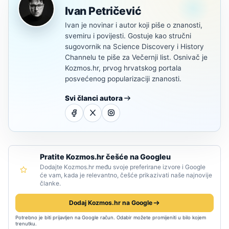
Ivan Petričević
Ivan je novinar i autor koji piše o znanosti,
svemiru i povijesti. Gostuje kao stručni
sugovornik na Science Discovery i History
Channelu te piše za Večernji list. Osnivač je
Kozmos.hr, prvog hrvatskog portala
posvećenog popularizaciji znanosti.
Svi članci autora
Pratite Kozmos.hr češće na Googleu
Dodajte Kozmos.hr među svoje preferirane izvore i Google
će vam, kada je relevantno, češće prikazivati naše najnovije
članke.
Dodaj Kozmos.hr na Google
Potrebno je biti prijavljen na Google račun. Odabir možete promijeniti u bilo kojem
trenutku.