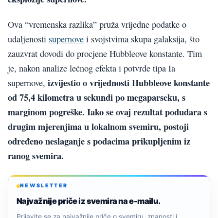
Ova “vremenska razlika” pruža vrijedne podatke o
udaljenosti
supernove
i svojstvima skupa galaksija, što
zauzvrat dovodi do procjene Hubbleove konstante. Tim
je, nakon analize lećnog efekta i potvrde tipa Ia
izvijestio o vrijednosti Hubbleove konstante
supernove,
od 75,4 kilometra u sekundi po megaparseku, s
marginom pogreške. Iako se ovaj rezultat podudara s
drugim mjerenjima u lokalnom svemiru, postoji
određeno neslaganje s podacima prikupljenim iz
ranog svemira.
NEWSLETTER
Najvažnije priče iz svemira na e-mailu.
Prijavite se za najvažnije priče o svemiru, znanosti i