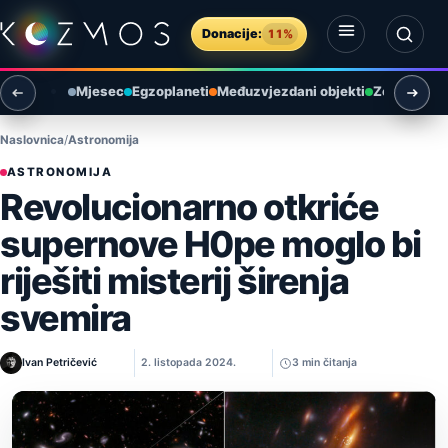
Preskoči na sadržaj
Donacije:
11%
Otvori izbornik
Otvori pretragu
Mjesec
Egzoplaneti
Međuzvjezdani objekti
Zemlja i ok
Naslovnica
Astronomija
ASTRONOMIJA
Revolucionarno otkriće
supernove H0pe moglo bi
riješiti misterij širenja
svemira
Ivan Petričević
2. listopada 2024.
3 min čitanja