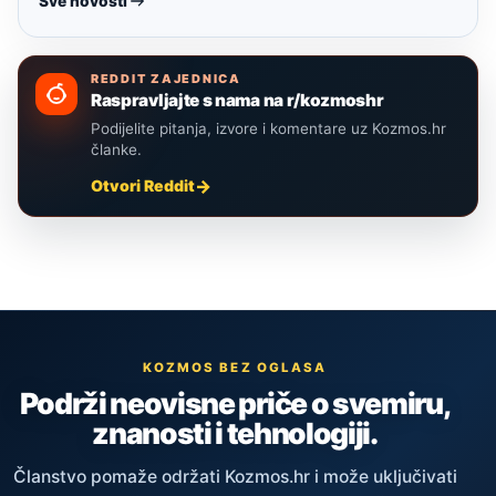
Sve novosti
REDDIT ZAJEDNICA
Raspravljajte s nama na r/kozmoshr
Podijelite pitanja, izvore i komentare uz Kozmos.hr
članke.
Otvori Reddit
KOZMOS BEZ OGLASA
Podrži neovisne priče o svemiru,
znanosti i tehnologiji.
Članstvo pomaže održati Kozmos.hr i može uključivati