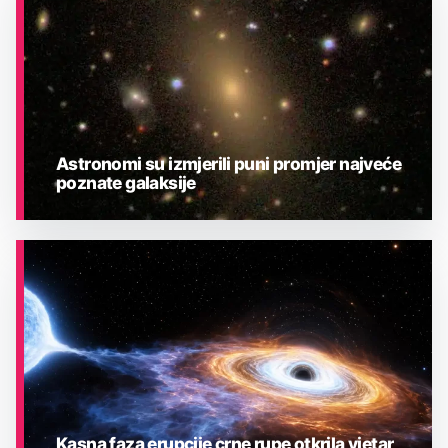
Astronomi su izmjerili puni promjer najveće
poznate galaksije
ASTRONOMIJA
Kasna faza erupcije crne rupe otkrila vjetar