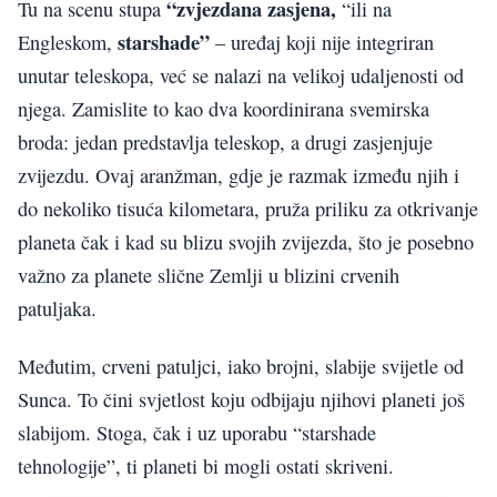
“zvjezdana zasjena,
Tu na scenu stupa
“ili na
starshade”
Engleskom,
– uređaj koji nije integriran
unutar teleskopa, već se nalazi na velikoj udaljenosti od
njega. Zamislite to kao dva koordinirana svemirska
broda: jedan predstavlja teleskop, a drugi zasjenjuje
zvijezdu. Ovaj aranžman, gdje je razmak između njih i
do nekoliko tisuća kilometara, pruža priliku za otkrivanje
planeta čak i kad su blizu svojih zvijezda, što je posebno
važno za planete slične Zemlji u blizini crvenih
patuljaka.
Međutim, crveni patuljci, iako brojni, slabije svijetle od
Sunca. To čini svjetlost koju odbijaju njihovi planeti još
slabijom. Stoga, čak i uz uporabu “starshade
tehnologije”, ti planeti bi mogli ostati skriveni.