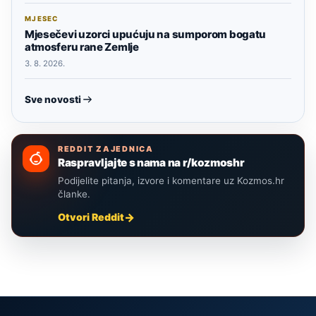
MJESEC
Mjesečevi uzorci upućuju na sumporom bogatu
atmosferu rane Zemlje
3. 8. 2026.
Sve novosti
REDDIT ZAJEDNICA
Raspravljajte s nama na r/kozmoshr
Podijelite pitanja, izvore i komentare uz Kozmos.hr
članke.
Otvori Reddit