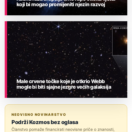
koji bi mogao promijeniti njezin razvoj
ASTRONOMIJA
Male crvene točke koje je otkrio Webb
mogle bi biti sjajne jezgre većih galaksija
ASTRONOMIJA
NEOVISNO NOVINARSTVO
Podrži Kozmos bez oglasa
Članstvo pomaže financirati neovisne priče o znanosti,