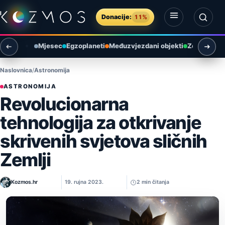
Preskoči na sadržaj
Donacije:
11%
Otvori izbornik
Otvori pretragu
Mjesec
Egzoplaneti
Međuzvjezdani objekti
Zemlja i ok
Naslovnica
Astronomija
ASTRONOMIJA
Revolucionarna
tehnologija za otkrivanje
skrivenih svjetova sličnih
Zemlji
Kozmos.hr
19. rujna 2023.
2 min čitanja