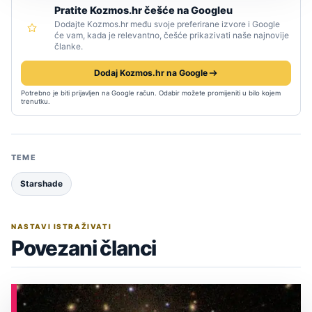
Pratite Kozmos.hr češće na Googleu
Dodajte Kozmos.hr među svoje preferirane izvore i Google
će vam, kada je relevantno, češće prikazivati naše najnovije
članke.
Dodaj Kozmos.hr na Google
Potrebno je biti prijavljen na Google račun. Odabir možete promijeniti u bilo kojem
trenutku.
TEME
Starshade
NASTAVI ISTRAŽIVATI
Povezani članci