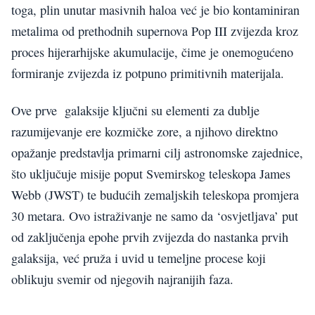
toga, plin unutar masivnih haloa već je bio kontaminiran
metalima od prethodnih supernova Pop III zvijezda kroz
proces hijerarhijske akumulacije, čime je onemogućeno
formiranje zvijezda iz potpuno primitivnih materijala.
Ove prve galaksije ključni su elementi za dublje
razumijevanje ere kozmičke zore, a njihovo direktno
opažanje predstavlja primarni cilj astronomske zajednice,
što uključuje misije poput Svemirskog teleskopa James
Webb (JWST) te budućih zemaljskih teleskopa promjera
30 metara. Ovo istraživanje ne samo da ‘osvjetljava’ put
od zaključenja epohe prvih zvijezda do nastanka prvih
galaksija, već pruža i uvid u temeljne procese koji
oblikuju svemir od njegovih najranijih faza.