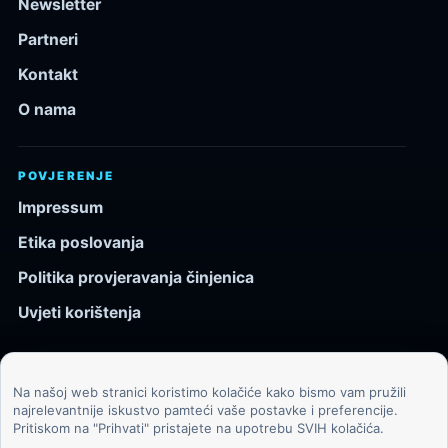
Newsletter
Partneri
Kontakt
O nama
POVJERENJE
Impressum
Etika poslovanja
Politika provjeravanja činjenica
Uvjeti korištenja
Na našoj web stranici koristimo kolačiće kako bismo vam pružili
© 2026 Kozmos.hr. Sva prava pridržana.
najrelevantnije iskustvo pamteći vaše postavke i preferencije.
Pritiskom na "Prihvati" pristajete na upotrebu SVIH kolačića.
Svemir, znanost, tehnologija i velike ideje za znatiželjne