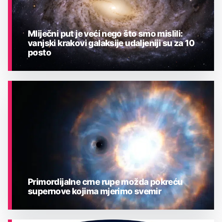
Mliječni put je veći nego što smo mislili:
vanjski krakovi galaksije udaljeniji su za 10
posto
ASTRONOMIJA
Primordijalne crne rupe možda pokreću
supernove kojima mjerimo svemir