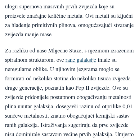
ulogu supernova masivnih prvih zvijezda koje su
proizvele značajne količine metala. Ovi metali su ključni
za hlađenje primitivnih plinova, omogućavajući stvaranje
zvijezda manje mase.
Za razliku od naše Mliječne Staze, s njezinom izraženom
spiralnom strukturom, ove
rane galaksije
imale su
neregularne oblike. U njihovim jezgrama moglo se
formirati od nekoliko stotina do nekoliko tisuća zvijezda
druge generacije, poznatih kao Pop II zvijezde. Ove su
zvijezde pridonijele postupnom obogaćivanju metalnosti
plina unutar galaksija, dosegavši razinu od otprilike 0,01
sunčeve metalnosti, znatno obogaćujući kemijski sastav
ranih galaksija. Istraživanja sugeriraju da prve zvijezde
nisu dominirale sastavom većine prvih galaksija. Umjesto