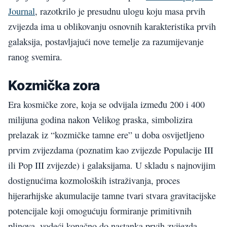
Journal
, razotkrilo je presudnu ulogu koju masa prvih
zvijezda ima u oblikovanju osnovnih karakteristika prvih
galaksija, postavljajući nove temelje za razumijevanje
ranog svemira.
Kozmička zora
Era kosmičke zore, koja se odvijala između 200 i 400
milijuna godina nakon Velikog praska, simbolizira
prelazak iz “kozmičke tamne ere” u doba osvijetljeno
prvim zvijezdama (poznatim kao zvijezde Populacije III
ili Pop III zvijezde) i galaksijama. U skladu s najnovijim
dostignućima kozmoloških istraživanja, proces
hijerarhijske akumulacije tamne tvari stvara gravitacijske
potencijale koji omogućuju formiranje primitivnih
plinova, vodeći konačno do nastanka prvih zvijezda