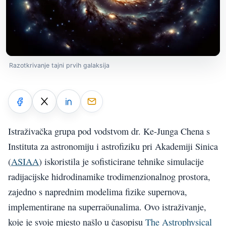
Razotkrivanje tajni prvih galaksija
Istraživačka grupa pod vodstvom dr. Ke-Junga Chena s
Instituta za astronomiju i astrofiziku pri Akademiji Sinica
(
ASIAA
) iskoristila je sofisticirane tehnike simulacije
radijacijske hidrodinamike trodimenzionalnog prostora,
zajedno s naprednim modelima fizike supernova,
implementirane na superraöunalima. Ovo istraživanje,
koje je svoje mjesto našlo u časopisu
The Astrophysical