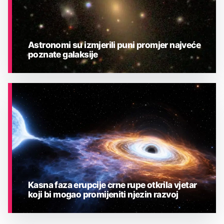
Astronomi su izmjerili puni promjer najveće
poznate galaksije
ASTRONOMIJA
Kasna faza erupcije crne rupe otkrila vjetar
koji bi mogao promijeniti njezin razvoj