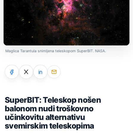
Maglica Tarantula snimljena teleskopom SuperBIT. NASA.
SuperBIT: Teleskop nošen
balonom nudi troškovno
učinkovitu alternativu
svemirskim teleskopima