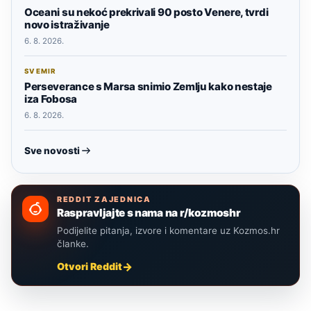
Oceani su nekoć prekrivali 90 posto Venere, tvrdi
novo istraživanje
6. 8. 2026.
SVEMIR
Perseverance s Marsa snimio Zemlju kako nestaje
iza Fobosa
6. 8. 2026.
Sve novosti
REDDIT ZAJEDNICA
Raspravljajte s nama na r/kozmoshr
Podijelite pitanja, izvore i komentare uz Kozmos.hr
članke.
Otvori Reddit