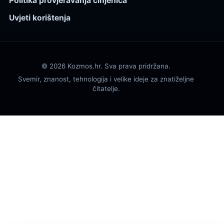
Politika provjeravanja činjenica
Uvjeti korištenja
© 2026 Kozmos.hr. Sva prava pridržana.
Svemir, znanost, tehnologija i velike ideje za znatiželjne
čitatelje.