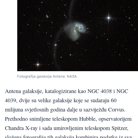
Fotografija galaksija Antene. NASA.
Antena galaksije, katalogizirane kao NGC 4038 i NGC
4039, dvije su velike galaksije koje se sudaraju 60
milijuna svjetlosnih godina dalje u sazviježđu Corvus.
Prethodno snimljene teleskopom Hubble, opservatorijem
Chandra X-ray i sada umirovljenim teleskopom Spitzer,
složena fotografija tih galaksija kombinira podatke iz sva