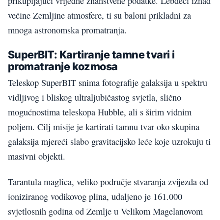
prikupljajući vrijedne znanstvene podatke. Lebdeći iznad
većine Zemljine atmosfere, ti su baloni prikladni za
mnoga astronomska promatranja.
SuperBIT: Kartiranje tamne tvari i
promatranje kozmosa
Teleskop SuperBIT snima fotografije galaksija u spektru
vidljivog i bliskog ultraljubičastog svjetla, slično
mogućnostima teleskopa Hubble, ali s širim vidnim
poljem. Cilj misije je kartirati tamnu tvar oko skupina
galaksija mjereći slabo gravitacijsko leće koje uzrokuju ti
masivni objekti.
Tarantula maglica, veliko područje stvaranja zvijezda od
ioniziranog vodikovog plina, udaljeno je 161.000
svjetlosnih godina od Zemlje u Velikom Magelanovom