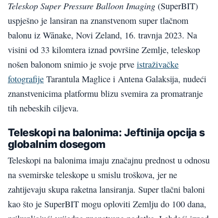
Teleskop Super Pressure Balloon Imaging
(SuperBIT)
uspješno je lansiran na znanstvenom super tlačnom
balonu iz Wānake, Novi Zeland, 16. travnja 2023. Na
visini od 33 kilomtera iznad površine Zemlje, teleskop
nošen balonom snimio je svoje prve
istraživačke
fotografije
Tarantula Maglice i Antena Galaksija, nudeći
znanstvenicima platformu blizu svemira za promatranje
tih nebeskih ciljeva.
Teleskopi na balonima: Jeftinija opcija s
globalnim dosegom
Teleskopi na balonima imaju značajnu prednost u odnosu
na svemirske teleskope u smislu troškova, jer ne
zahtijevaju skupa raketna lansiranja. Super tlačni baloni
kao što je SuperBIT mogu oploviti Zemlju do 100 dana,