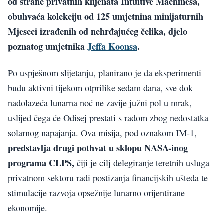
od strane privatnih klijenata Intuitive Machinesa,
obuhvaća kolekciju od 125 umjetnina minijaturnih
Mjeseci izrađenih od nehrđajućeg čelika, djelo
poznatog umjetnika
Jeffa Koonsa
.
Po uspješnom slijetanju, planirano je da eksperimenti
budu aktivni tijekom otprilike sedam dana, sve dok
nadolazeća lunarna noć ne zavije južni pol u mrak,
uslijed čega će Odisej prestati s radom zbog nedostatka
solarnog napajanja. Ova misija, pod oznakom IM-1,
predstavlja drugi pothvat u sklopu NASA-inog
programa CLPS,
čiji je cilj delegiranje teretnih usluga
privatnom sektoru radi postizanja financijskih ušteda te
stimulacije razvoja opsežnije lunarno orijentirane
ekonomije.