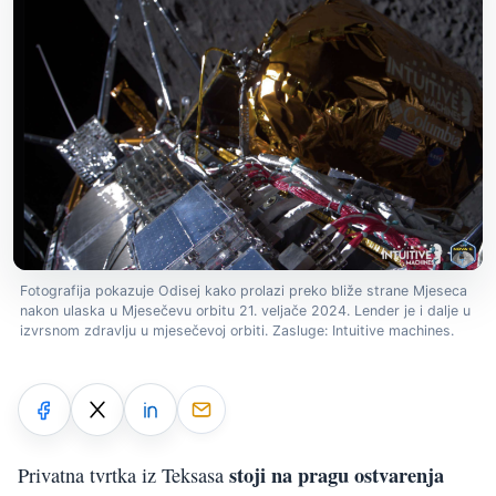
Fotografija pokazuje Odisej kako prolazi preko bliže strane Mjeseca
nakon ulaska u Mjesečevu orbitu 21. veljače 2024. Lender je i dalje u
izvrsnom zdravlju u mjesečevoj orbiti. Zasluge: Intuitive machines.
stoji na pragu ostvarenja
Privatna tvrtka iz Teksasa