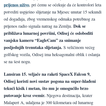
prijenos uživo
, pri čemu se očekuje da će kontrolori leta
potvrditi uspješno slijetanje na Mjesec unutar 15 sekundi
od događaja, zbog vremenskog odmaka potrebnog za
Dok se
prijenos radio signala natrag na Zemlju.
približava lunarnoj površini, Odisej će osloboditi
vanjsku kameru “EagleCam” za snimanje
posljednjih trenutaka slijetanja.
S veličinom većeg
golfskog vozila, Odisej ima heksagonalni oblik i oslanja
se na šest nogu.
Lansiran 15. veljače na raketi SpaceX Falcon 9,
Odisej koristi novi sustav pogona na super-hlađeni
tekući kisik i metan, što mu je omogućilo brzo
putovanje kroz svemir.
Njegova destinacija, krater
Malapert A, udaljena je 300 kilometara od lunarnog