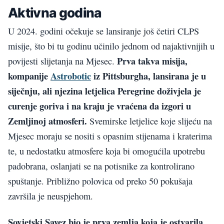
Aktivna godina
U 2024. godini očekuje se lansiranje još četiri CLPS
misije, što bi tu godinu učinilo jednom od najaktivnijih u
Prva takva misija,
povijesti slijetanja na Mjesec.
kompanije
Astrobotic
iz Pittsburgha, lansirana je u
siječnju, ali njezina letjelica Peregrine doživjela je
curenje goriva i na kraju je vraćena da izgori u
Zemljinoj atmosferi.
Svemirske letjelice koje slijeću na
Mjesec moraju se nositi s opasnim stijenama i kraterima
te, u nedostatku atmosfere koja bi omogućila upotrebu
padobrana, oslanjati se na potisnike za kontrolirano
spuštanje. Približno polovica od preko 50 pokušaja
završila je neuspjehom.
Sovjetski Savez bio je prva zemlja koja je ostvarila