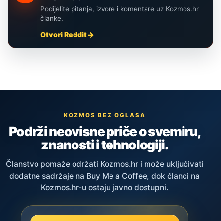
Podijelite pitanja, izvore i komentare uz Kozmos.hr
članke.
Otvori Reddit
KOZMOS BEZ OGLASA
Podrži neovisne priče o svemiru,
znanosti i tehnologiji.
Članstvo pomaže održati Kozmos.hr i može uključivati
dodatne sadržaje na Buy Me a Coffee, dok članci na
Kozmos.hr-u ostaju javno dostupni.