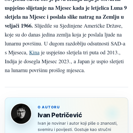
uspješno slijetanje na Mjesec kada je letjelica Luna 9
sletjela na Mjesec i poslala slike natrag na Zemlju u
veljači 1966.
Slijedile su Sjedinjene Američke Države,
koje su do danas jedina zemlja koja je poslala ljude na
lunarnu površinu. U dugom razdoblju odsutnosti SAD-a
s Mjeseca,
Kina
je uspješno sletjela tri puta od 2013.,
Indija je dosegla Mjesec 2023., a Japan je uspio sletjeti
na lunarnu površinu prošlog mjeseca.
O AUTORU
Ivan Petričević
Ivan je novinar i autor koji piše o znanosti,
svemiru i povijesti. Gostuje kao stručni