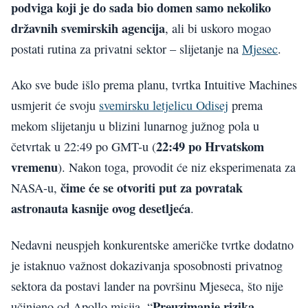
podviga koji je do sada bio domen samo nekoliko
državnih svemirskih agencija
, ali bi uskoro mogao
postati rutina za privatni sektor – slijetanje na
Mjesec
.
Ako sve bude išlo prema planu, tvrtka Intuitive Machines
usmjerit će svoju
svemirsku letjelicu Odisej
prema
mekom slijetanju u blizini lunarnog južnog pola u
22:49 po Hrvatskom
četvrtak u 22:49 po GMT-u (
vremenu
). Nakon toga, provodit će niz eksperimenata za
čime će se otvoriti put za povratak
NASA-u,
astronauta kasnije ovog desetljeća
.
Nedavni neuspjeh konkurentske američke tvrtke dodatno
je istaknuo važnost dokazivanja sposobnosti privatnog
sektora da postavi lander na površinu Mjeseca, što nije
Preuzimanje rizika
učinjeno od Apollo misija. “