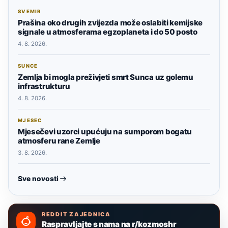
SVEMIR
Prašina oko drugih zvijezda može oslabiti kemijske
signale u atmosferama egzoplaneta i do 50 posto
4. 8. 2026.
SUNCE
Zemlja bi mogla preživjeti smrt Sunca uz golemu
infrastrukturu
4. 8. 2026.
MJESEC
Mjesečevi uzorci upućuju na sumporom bogatu
atmosferu rane Zemlje
3. 8. 2026.
Sve novosti
REDDIT ZAJEDNICA
Raspravljajte s nama na r/kozmoshr