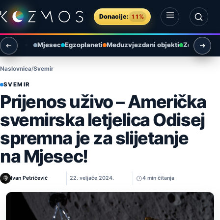
Preskoči na sadržaj
Donacije:
11%
Otvori izbornik
Otvori pretragu
Mjesec
Egzoplaneti
Međuzvjezdani objekti
Zemlja i ok
Naslovnica
Svemir
SVEMIR
Prijenos uživo – Američka
svemirska letjelica Odisej
spremna je za slijetanje
na Mjesec!
Ivan Petričević
22. veljače 2024.
4 min čitanja