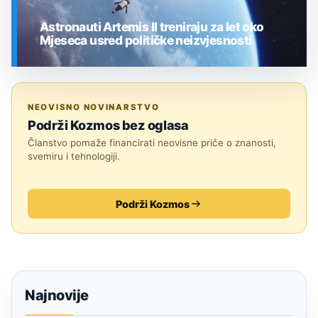
Astronauti Artemis II treniraju za let oko
Mjeseca usred političke neizvjesnosti
SVEMIR
NEOVISNO NOVINARSTVO
Podrži Kozmos bez oglasa
Članstvo pomaže financirati neovisne priče o znanosti,
svemiru i tehnologiji.
Podrži Kozmos
Najnovije