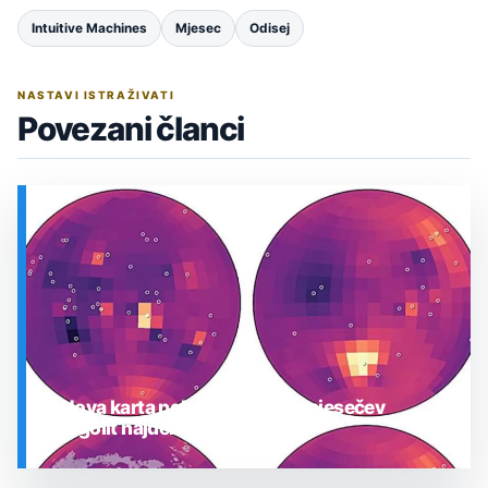
Intuitive Machines
Mjesec
Odisej
NASTAVI ISTRAŽIVATI
Povezani članci
Nova karta pokazuje gdje je mjesečev
regolit najdeblji