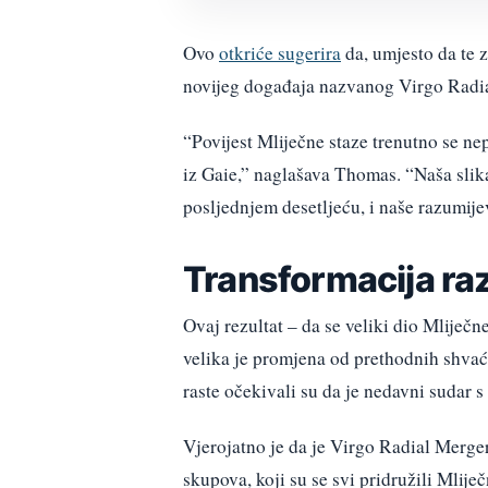
Ovo
otkriće sugerira
da, umjesto da te 
novijeg događaja nazvanog Virgo Radial
“Povijest Mliječne staze trenutno se n
iz Gaie,” naglašava Thomas. “Naša slika
posljednjem desetljeću, i naše razumijev
Transformacija ra
Ovaj rezultat – da se veliki dio Mliječn
velika je promjena od prethodnih shvać
raste očekivali su da je nedavni sudar s
Vjerojatno je da je Virgo Radial Merger
skupova, koji su se svi pridružili Mliječ