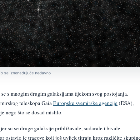
dio se iznenađujuće nedavno
a se s mnogim drugim galaksijama tijekom svog postojanja.
mirskog teleskopa Gaia
Europske svemirske agencije
(ESA),
e nego što se dosad mislilo.
jer su se druge galaksije približavale, sudarale i bivale
r ostavio je tragove koji još uvijek titraju kroz različite skupin