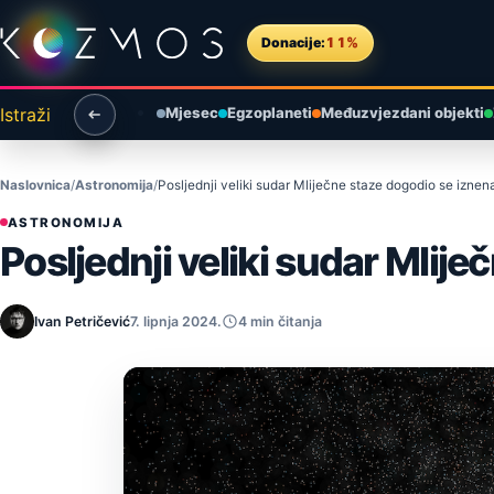
Preskoči na sadržaj
Donacije:
11%
Istraži
Mjesec
Egzoplaneti
Međuzvjezdani objekti
Naslovnica
Astronomija
Posljednji veliki sudar Mliječne staze dogodio se izn
ASTRONOMIJA
Posljednji veliki sudar Mli
Ivan Petričević
7. lipnja 2024.
4 min čitanja