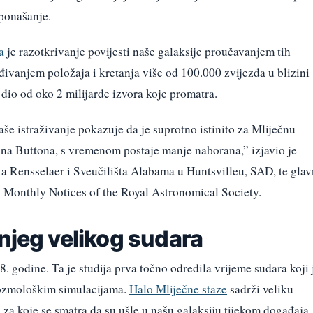
 ponašanje.
a
je razotkrivanje povijesti naše galaksije proučavanjem tih
đivanjem položaja i kretanja više od 100.000 zvijezda u blizini
 dio od oko 2 milijarde izvora koje promatra.
 istraživanje pokazuje da je suprotno istinito za Mliječnu
na Buttona, s vremenom postaje manje naborana,” izjavio je
a Rensselaer i Sveučilišta Alabama u Huntsvilleu, SAD, te glav
su Monthly Notices of the Royal Astronomical Society.
njeg velikog sudara
. godine. Ta je studija prva točno odredila vrijeme sudara koji 
kozmološkim simulacijama.
Halo Mliječne staze
sadrži veliku
za koje se smatra da su ušle u našu galaksiju tijekom događaja