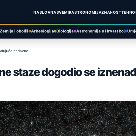
NASLOVNA
SVEMIR
ASTRONOMIJA
ZNANOST
TEHNO
Zemlja i okoliš
Arheologija
Biologija
Astronomija u Hrvatskoj
Umje
enađujuće nedavno
ječne staze dogodio se iznen