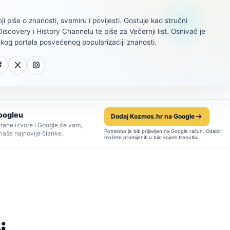
oji piše o znanosti, svemiru i povijesti. Gostuje kao stručni
scovery i History Channelu te piše za Večernji list. Osnivač je
kog portala posvećenog popularizaciji znanosti.
oogleu
Dodaj Kozmos.hr na Google
rane izvore i Google će vam,
Potrebno je biti prijavljen na Google račun. Odabir
 naše najnovije članke.
možete promijeniti u bilo kojem trenutku.