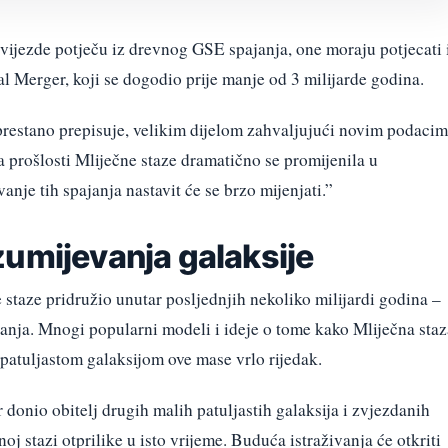
zvijezde potječu iz drevnog GSE spajanja, one moraju potjecati 
 Merger, koji se dogodio prije manje od 3 milijarde godina.
eprestano prepisuje, velikim dijelom zahvaljujući novim podaci
 prošlosti Mliječne staze dramatično se promijenila u
anje tih spajanja nastavit će se brzo mijenjati.”
zumijevanja galaksije
e staze pridružio unutar posljednjih nekoliko milijardi godina –
anja. Mnogi popularni modeli i ideje o tome kako Mliječna staz
 patuljastom galaksijom ove mase vrlo rijedak.
 donio obitelj drugih malih patuljastih galaksija i zvjezdanih
noj stazi otprilike u isto vrijeme. Buduća istraživanja će otkriti