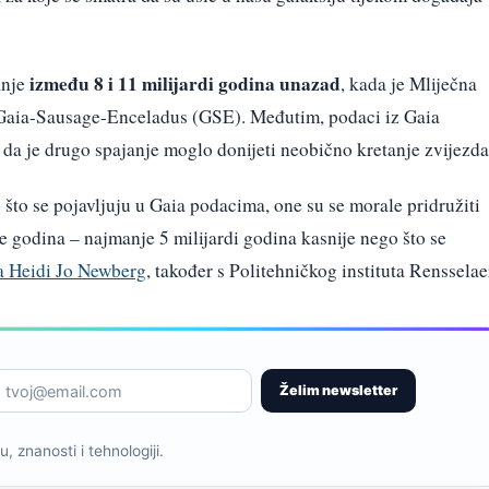
između 8 i 11 milijardi godina unazad
anje
, kada je Mliječna
o Gaia-Sausage-Enceladus (GSE). Međutim, podaci iz Gaia
 da je drugo spajanje moglo donijeti neobično kretanje zvijezda
 što se pojavljuju u Gaia podacima, one su se morale pridružiti
de godina – najmanje 5 milijardi godina kasnije nego što se
ca Heidi Jo Newberg
, također s Politehničkog instituta Rensselae
Želim newsletter
, znanosti i tehnologiji.