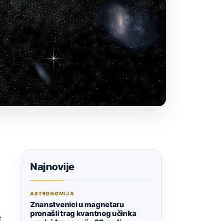
Najnovije
ASTRONOMIJA
Znanstvenici u magnetaru
pronašli trag kvantnog učinka
e