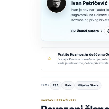
Ivan Petričević
Ivan je novinar i autor k
sugovornik na Science Di
Kozmos.hr, prvog hrvats
Svi članci autora
Pratite Kozmos.hr češće na G
Dodajte Kozmos.hr među svoje preferi
kada je relevantno, češće prikazivati
TEME
ESA
Gaia
Mliječna Staza
NASTAVI ISTRAŽIVATI