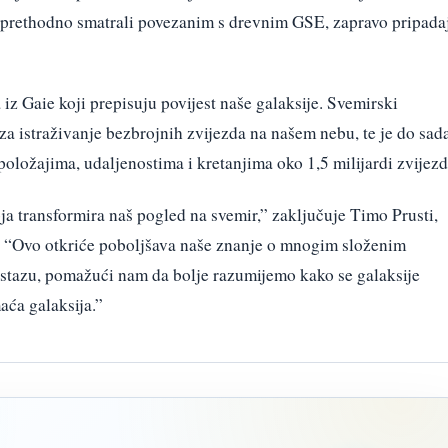
se prethodno smatrali povezanim s drevnim GSE, zapravo pripada
 iz Gaie koji prepisuju povijest naše galaksije. Svemirski
 za istraživanje bezbrojnih zvijezda na našem nebu, te je do sad
oložajima, udaljenostima i kretanjima oko 1,5 milijardi zvijezd
ja transformira naš pogled na svemir,” zaključuje Timo Prusti,
i. “Ovo otkriće poboljšava naše znanje o mnogim složenim
 stazu, pomažući nam da bolje razumijemo kako se galaksije
aća galaksija.”