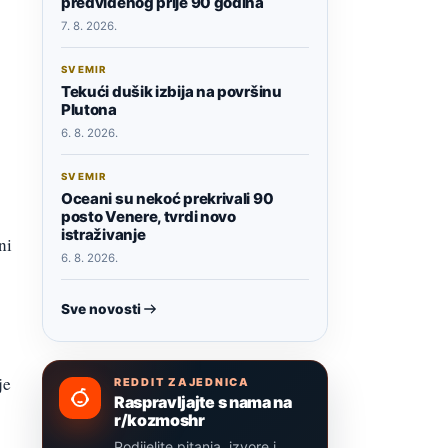
predviđenog prije 90 godina
7. 8. 2026.
SVEMIR
Tekući dušik izbija na površinu
Plutona
6. 8. 2026.
SVEMIR
Oceani su nekoć prekrivali 90
posto Venere, tvrdi novo
istraživanje
ni
6. 8. 2026.
Sve novosti
je
REDDIT ZAJEDNICA
Raspravljajte s nama na
r/kozmoshr
Podijelite pitanja, izvore i