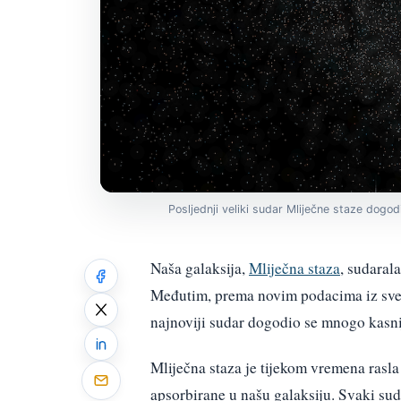
Posljednji veliki sudar Mliječne staze dogo
Naša galaksija,
Mliječna staza
, sudaral
Međutim, prema novim podacima iz sve
najnoviji sudar dogodio se mnogo kasnij
Mliječna staza je tijekom vremena rasla 
apsorbirane u našu galaksiju. Svaki suda