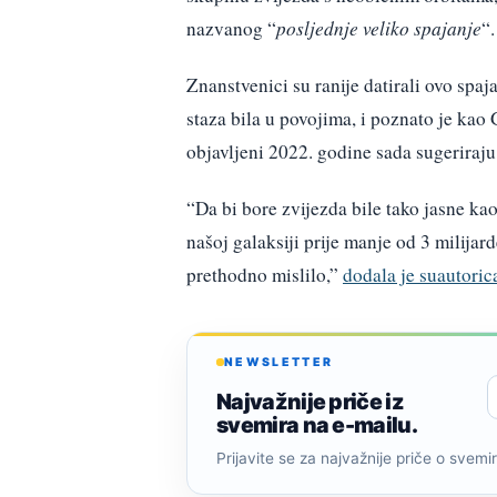
nazvanog “
posljednje veliko spajanje
“.
Znanstvenici su ranije datirali ovo spaj
staza bila u povojima, i poznato je ka
objavljeni 2022. godine sada sugeriraju
“Da bi bore zvijezda bile tako jasne kao
našoj galaksiji prije manje od 3 milijar
prethodno mislilo,”
dodala je suautori
NEWSLETTER
Najvažnije priče iz
svemira na e-mailu.
Prijavite se za najvažnije priče o svemiru