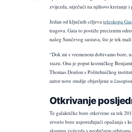
zvijezda, utječući na njihovo kretanje i
Jedan od ključnih ciljeva
teleskopa Gai
tragova. Gaia to postiže preciznim odre
našeg Sunčevog sustava, što je tek mali
“Dok mi s vremenom dobivamo bore, naše
stazu. Ona je poput kozmičkog Benjami
Thomas Donlon s Politehničkog institut
autor nove studije objavljene u časopi
Otkrivanje posljed
Te galaktičke bore otkrivene su tek 2018
stvorio bore uspoređujući opažanja s 
skupinu zvijezda s neobičnim orbitama, 