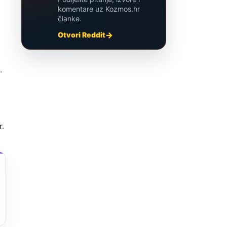
komentare uz Kozmos.hr
članke.
Otvori Reddit
.
r.