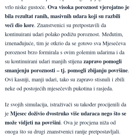
Ova visoka poroznost vjerojatno je
vrlo niske gustoće.
bila rezultat ranih, masivnih udara koji su razbili
veći dio kore
. Znanstvenici su pretpostavili da
kontinuirani udari polako podižu poroznost. Međutim,
iznenađujuće, tim je otkrio da se gotovo sva Mjesečeva
poroznost brzo formirala s ovim golemim udarima i da
zapravo pomogli
su kontinuirani udari manjih stijena
smanjenju poroznosti – tj. pomogli zbijanju površine
.
Ovi kasniji, manji udari, tako su zapravo stisnuli i zbili
neke od postojećih mjesečevih pukotina i rasjeda.
Iz svojih simulacija, istraživači su također procijenili da
Mjesec doživio dvostruko više udaraca nego što se
je
može vidjeti na površini
. Ova je procjena niža od
onoga što su drugi znanstvenici ranije pretpostavljali.