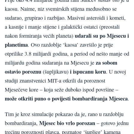
kaosu. Naime, niz svemirskih stijena međusobno se
sudarao, grupirao i razbijao. Masivni asteroidi i kometi,
a kasnije i manje stijene i galaktički ostatci (preostali
udarali su po Mjesecu i
nakon formiranja većih planeta)
planetima
. Ovo razdoblje ‘kaosa’ završilo je prije
otprilike 3.8 milijardi godina, a period od nešto manje od
za sobom
milijardu godina sudaranja na Mjesecu je
ostavio poroznu
i ispucanu koru
(šupljikavu)
. U novoj
studiji znanstvenici MIT-a otkrili da poroznost
Mjesečeve kore – koja seže duboko ispod površine –
može otkriti puno o povijesti bombardiranja Mjeseca
.
Tim je kroz simulacije pokazao da je, rano u razdoblju
Mjesec bio vrlo porozan
bombardiranja,
– gotovo jednu
trećinu poroznosti plavca, poznatog ‘šupljeg’ kamena