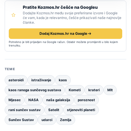
Pratite Kozmos.hr češće na Googleu
Dodajte Kozmos.hr među svoje preferirane izvore i Google
će vam, kada je relevantno, češće prikazivati naše najnovije
članke.
Dodaj Kozmos.hr na Google
Potrebno je biti prijavljen na Google račun. Odabir možete promijeniti u bilo kojem
trenutku.
TEME
asteroidi
istraživanje
kaos
kaos ranoga sunčevog sustava
Kometi
krateri
MIt
Mjesec
NASA
naša galaksija
poroznost
rani sunčev sustav
Satelit
stjenoviti planeti
Sunčev Sustav
udarci
Zemlja