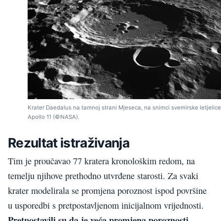
Krater Daedalus na tamnoj strani Mjeseca, na snimci svemirske letjelice
Apollo 11 (©NASA).
Rezultat istraživanja
Tim je proučavao 77 kratera kronološkim redom, na
temelju njihove prethodno utvrđene starosti. Za svaki
krater modelirala se promjena poroznost ispod površine
u usporedbi s pretpostavljenom inicijalnom vrijednosti.
Pretpostavili su da je veća promjena poroznosti