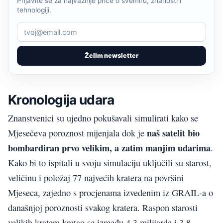
Prijavite se za najvažnije priče o svemiru, znanosti i
tehnologiji.
Želim newsletter
Kronologija udara
Znanstvenici su ujedno pokušavali simulirati kako se
naš satelit bio
Mjesečeva poroznost mijenjala dok je
bombardiran prvo velikim, a zatim manjim udarima
.
Kako bi to ispitali u svoju simulaciju uključili su starost,
veličinu i položaj 77 najvećih kratera na površini
Mjeseca, zajedno s procjenama izvedenim iz GRAIL-a o
današnjoj poroznosti svakog kratera. Raspon starosti
velikih kratera kretao se između 4.3 milijarde i 3.8