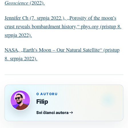
Geoscience
(2022).
Jennifer Ch (7. srpnja 2022.), „Porosity of the moon’s
crust reveals bombardment history,“ phys.org (pristup 8.
srpnja 2022).
NASA, „Earth’s Moon – Our Natural Satellite“ (pristup
8. srpnja 2022).
O AUTORU
Filip
Svi članci autora