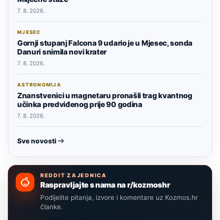
7. 8. 2026.
MJESEC
Gornji stupanj Falcona 9 udario je u Mjesec, sonda
Danuri snimila novi krater
7. 8. 2026.
ASTRONOMIJA
Znanstvenici u magnetaru pronašli trag kvantnog
učinka predviđenog prije 90 godina
7. 8. 2026.
Sve novosti
REDDIT ZAJEDNICA
Raspravljajte s nama na r/kozmoshr
Podijelite pitanja, izvore i komentare uz Kozmos.hr
članke.