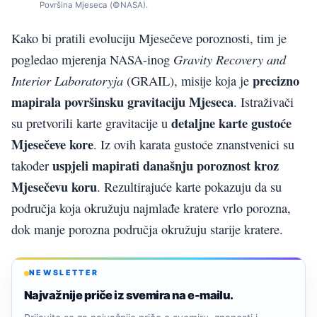
Površina Mjeseca (©NASA).
Kako bi pratili evoluciju Mjesečeve poroznosti, tim je
Gravity Recovery and
pogledao mjerenja NASA-inog
precizno
Interior Laboratoryja
(GRAIL), misije koja je
mapirala površinsku gravitaciju Mjeseca
. Istraživači
detaljne karte gustoće
su pretvorili karte gravitacije u
Mjesečeve kore
. Iz ovih karata gustoće znanstvenici su
uspjeli mapirati današnju poroznost kroz
također
Mjesečevu koru
. Rezultirajuće karte pokazuju da su
područja koja okružuju najmlađe kratere vrlo porozna,
dok manje porozna područja okružuju starije kratere.
NEWSLETTER
Najvažnije priče iz svemira na e-mailu.