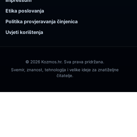
Impressum
Etika poslovanja
Politika provjeravanja činjenica
Uvjeti korištenja
© 2026 Kozmos.hr. Sva prava pridržana.
Svemir, znanost, tehnologija i velike ideje za znatiželjne
čitatelje.