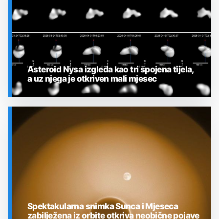
Asteroid Nysa izgleda kao tri spojena tijela,
a uz njega je otkriven mali mjesec
SVEMIR
Spektakularna snimka Sunca i Mjeseca
zabilježena iz orbite otkriva neobične pojave