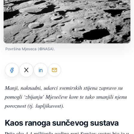
Površina Mjeseca (©NASA).
Manji, naknadni, udarci svemirskih stijena zapravo su
pomogli ‘zbijanju’ Mjesečeve kore te tako smanjili njenu
poroznost (tj. šupljikavost).
Kaos ranoga sunčevog sustava
Prije oko 4.4 milijarde godina rani Sunčev sustav bio je u