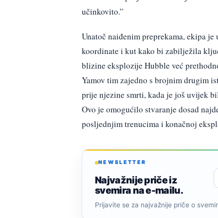
učinkovito.”
Unatoč naiđenim preprekama, ekipa je 
koordinate i kut kako bi zabilježila klju
blizine eksplozije Hubble već prethodn
Yamov tim zajedno s brojnim drugim ist
prije njezine smrti, kada je još uvijek 
Ovo je omogućilo stvaranje dosad najdet
posljednjim trenucima i konačnoj eksplo
NEWSLETTER
Najvažnije priče iz
svemira na e-mailu.
Prijavite se za najvažnije priče o svemiru