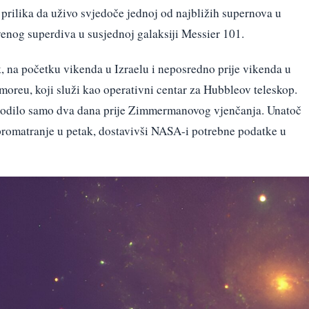
 prilika da uživo svjedoče jednoj od najbližih supernova u
venog superdiva u susjednoj galaksiji Messier 101.
, na početku vikenda u Izraelu i neposredno prije vikenda u
imoreu, koji služi kao operativni centar za Hubbleov teleskop.
dogodilo samo dva dana prije Zimmermanovog vjenčanja. Unatoč
 promatranje u petak, dostavivši NASA-i potrebne podatke u