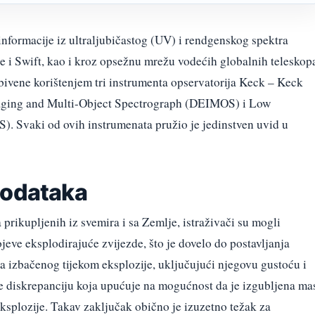
nformacije iz ultraljubičastog (UV) i rendgenskog spektra
 i Swift, kao i kroz opsežnu mrežu vodećih globalnih teleskop
obivene korištenjem tri instrumenta opservatorija Keck – Keck
ging and Multi-Object Spectrograph (DEIMOS) i Low
. Svaki od ovih instrumenata pružio je jedinstven uvid u
podataka
prikupljenih iz svemira i sa Zemlje, istraživači su mogli
ojeve eksplodirajuće zvijezde, što je dovelo do postavljanja
a izbačenog tijekom eksplozije, uključujući njegovu gustoću i
 je diskrepanciju koja upućuje na mogućnost da je izgubljena ma
eksplozije. Takav zaključak obično je izuzetno težak za