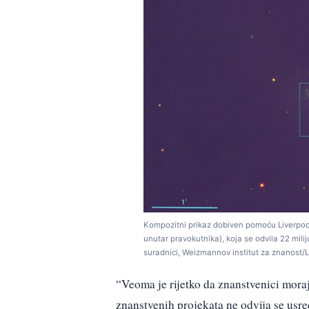
Kompozitni prikaz dobiven pomoću Liverpool
unutar pravokutnika), koja se odvila 22 mili
suradnici, Weizmannov institut za znanost/L
“Veoma je rijetko da znanstvenici moraj
znanstvenih projekata ne odvija se usred