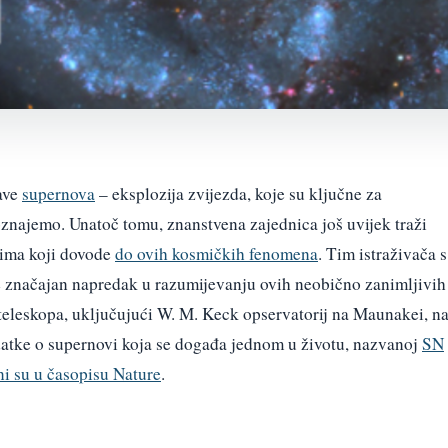
jave
supernova
– eksplozija zvijezda, koje su ključne za
znajemo. Unatoč tomu, znanstvena zajednica još uvijek traži
tima koji dovode
do ovih kosmičkih fenomena
. Tim istraživača s
e značajan napredak u razumijevanju ovih neobično zanimljivih
 teleskopa, uključujući W. M. Keck opservatorij na Maunakei, n
datke o supernovi koja se događa jednom u životu, nazvanoj
SN
ni su u časopisu Nature
.