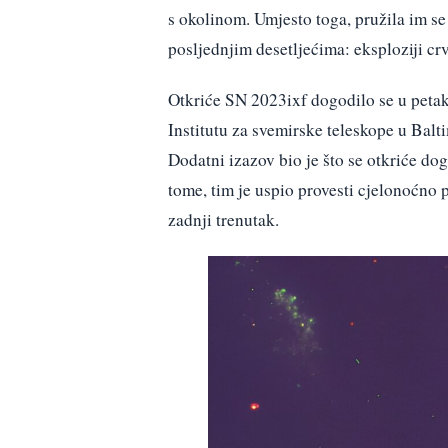
s okolinom. Umjesto toga, pružila im se
posljednjim desetljećima: eksploziji cr
Otkriće SN 2023ixf dogodilo se u petak
Institutu za svemirske teleskope u Balt
Dodatni izazov bio je što se otkriće 
tome, tim je uspio provesti cjelonoćno
zadnji trenutak.