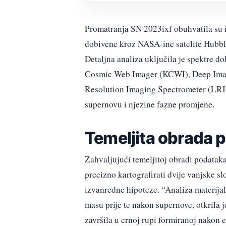
Promatranja SN 2023ixf obuhvatila su i
dobivene kroz NASA-ine satelite Hubble
Detaljna analiza uključila je spektre d
Cosmic Web Imager (KCWI), Deep Ima
Resolution Imaging Spectrometer (LRIS)
supernovu i njezine fazne promjene.
Temeljita obrada 
Zahvaljujući temeljitoj obradi podataka 
precizno kartografirati dvije vanjske sl
izvanredne hipoteze. “Analiza materijal
masu prije te nakon supernove, otkrila
završila u crnoj rupi formiranoj nakon 