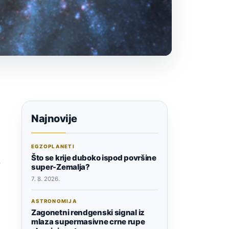
Najnovije
EGZOPLANETI
Što se krije duboko ispod površine
a
super-Zemalja?
7. 8. 2026.
ASTRONOMIJA
Zagonetni rendgenski signal iz
mlaza supermasivne crne rupe