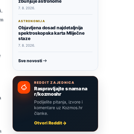
zbunjuje astronome
7. 8. 2026.
i,
om
ASTRONOMIJA
Objavljena dosad najdetaljnija
spektroskopska karta Mliječne
staze
7. 8. 2026.
e
Sve novosti
REDDIT ZAJEDNICA
Raspravljajte s nama na
r/kozmoshr
a
Podijelite pitanja, izvore i
komentare uz Kozmos.hr
članke.
Otvori Reddit
a