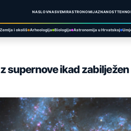
NASLOVNA
SVEMIR
ASTRONOMIJA
ZNANOST
TEHNO
Zemlja i okoliš
Arheologija
Biologija
Astronomija u Hrvatskoj
Umje
kaz supernove ikad zabilježen