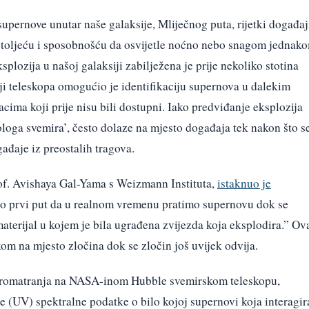
supernove unutar naše galaksije, Mliječnog puta, rijetki događaj
 stoljeću i sposobnošću da osvijetle noćno nebo snagom jednak
lozija u našoj galaksiji zabilježena je prije nekoliko stotina
i teleskopa omogućio je identifikaciju supernova u dalekim
cima koji prije nisu bili dostupni. Iako predviđanje eksplozija
eologa svemira’, često dolaze na mjesto događaja tek nakon što s
gađaje iz preostalih tragova.
f. Avishaya Gal-Yama s Weizmann Instituta,
istaknuo je
ilo prvi put da u realnom vremenu pratimo supernovu dok se
materijal u kojem je bila ugrađena zvijezda koja eksplodira.” Ov
kom na mjesto zločina dok se zločin još uvijek odvija.
 promatranja na NASA-inom Hubble svemirskom teleskopu,
te (UV) spektralne podatke o bilo kojoj supernovi koja interagir