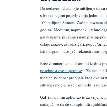
Do nedavno, vladalo je mišljenje da su 
s frekvencijom pojavljivanja jednom u
100 milijuna Sunaca. Zadnja poznata eksp
godina. Međutim, napredak u tehnologij
galaksijama, pružajući nam pristup poda
ostaje izazov, astrofizičari, poput ‘arh
isti odigrao, nastojeći rekonstruirati do
Erez Zimmerman, doktorand iz tima pro
posebnost ove supernove
: “Za nas je b
njezina svjetlost probijala kroz okolni 
situacija mogla bi se usporediti s dolas
Gal-Yamov tim aplicirao je za vrijeme
nadajući se da će sakupiti ultraljubičas