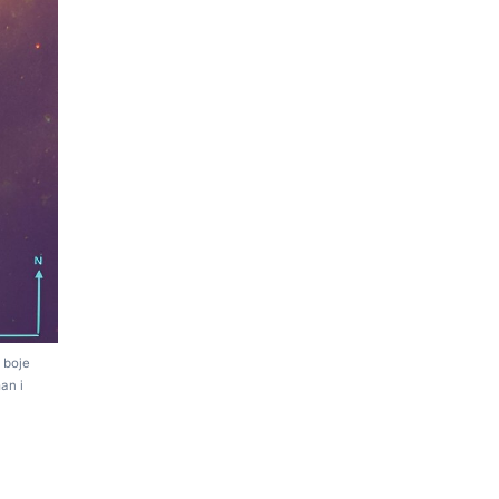
 boje
an i