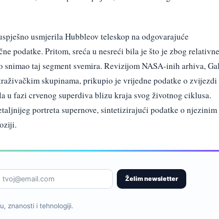
uspješno usmjerila Hubbleov teleskop na odgovarajuće
čne podatke. Pritom, sreća u nesreći bila je što je zbog relativn
o snimao taj segment svemira. Revizijom NASA-inih arhiva, Ga
raživačkim skupinama, prikupio je vrijedne podatke o zvijezdi
bila u fazi crvenog superdiva blizu kraja svog životnog ciklusa.
aljnijeg portreta supernove, sintetizirajući podatke o njezinim
ziji.
Želim newsletter
, znanosti i tehnologiji.