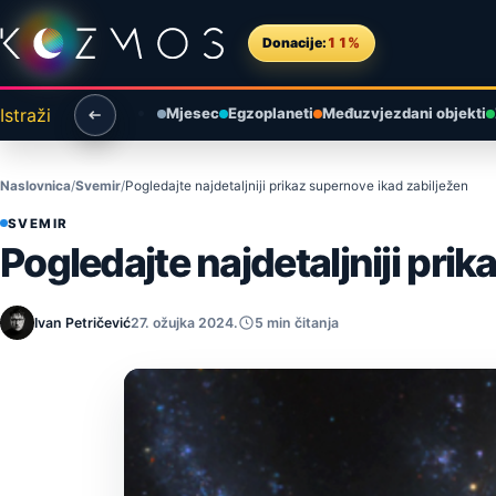
Preskoči na sadržaj
Donacije:
11%
Istraži
Mjesec
Egzoplaneti
Međuzvjezdani objekti
Naslovnica
Svemir
Pogledajte najdetaljniji prikaz supernove ikad zabilježen
SVEMIR
Pogledajte najdetaljniji pri
Ivan Petričević
27. ožujka 2024.
5 min čitanja