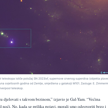
 teleskopa ističe položaj SN 2023ixf, supernove crvenog superdiva (objekta plave
juna svjetlosnih godina od Zemlje, smještena u galaksiji M101. Zasluge: E. Zimmerm
iverpool teleskop.
u djelovati s takvom brzinom,” izjavio je Gal-Yam. “Većina
 noći. No, kada se prilika pojavi, morali smo odgovoriti brzo i