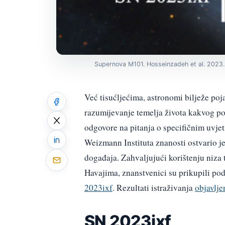
Supernova M101. Hosseinzadeh et al. 2023.
Već tisućljećima, astronomi bilježe po
razumijevanje temelja života kakvog po
odgovore na pitanja o specifičnim uvje
Weizmann Instituta znanosti ostvario j
događaja. Zahvaljujući korištenju niza
Havajima, znanstvenici su prikupili po
2023ixf
. Rezultati istraživanja
objavlje
SN 2023ixf