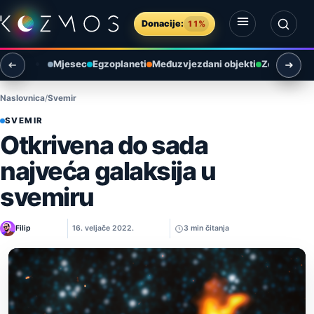
Preskoči na sadržaj
Donacije:
11%
Otvori izbornik
Otvori pretragu
Mjesec
Egzoplaneti
Međuzvjezdani objekti
Zemlja i ok
Naslovnica
Svemir
SVEMIR
Otkrivena do sada
najveća galaksija u
svemiru
Filip
16. veljače 2022.
3 min čitanja