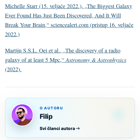
Michelle Starr (15. veljače 2022.), „The Biggest Galaxy
Ever Found Has Just Been Discovered, And It Will
Break Your Brain,“ sciencealert.com (pristup 16. veljače
2022.)
Martijn S.S.L. Oei et al., „The discovery of a radio
Astronomy & Astrophysics
galaxy of at least 5 Mpc,“
(2022).
O AUTORU
Filip
Svi članci autora