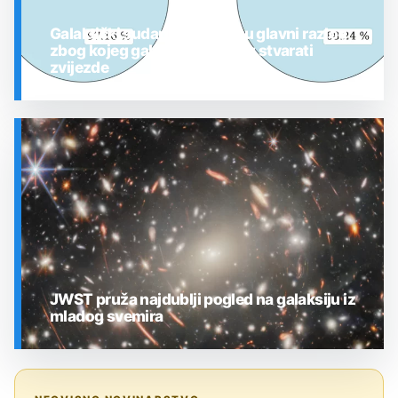
Galaktički sudari možda nisu glavni razlog
zbog kojeg galaksije prestaju stvarati
zvijezde
SVEMIR
JWST pruža najdublji pogled na galaksiju iz
mladog svemira
SVEMIR