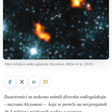
Slika režnjeva velika galaksije Alcyoneus (©Oei et al., 2022).
Znanstvenici su nedavno snimili divovsku radiogalaksiju
– nazvanu Alcyoneus – koja se proteže na nevjerojatnih
16.3 milijuna svjetlosnih godina u rasponu.