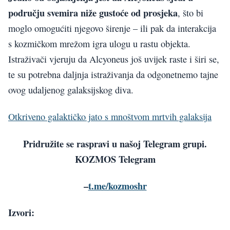
području svemira niže gustoće od prosjeka
, što bi
moglo omogućiti njegovo širenje – ili pak da interakcija
s kozmičkom mrežom igra ulogu u rastu objekta.
Istraživači vjeruju da Alcyoneus još uvijek raste i širi se,
te su potrebna daljnja istraživanja da odgonetnemo tajne
ovog udaljenog galaksijskog diva.
Otkriveno galaktičko jato s mnoštvom mrtvih galaksija
Pridružite se raspravi u našoj Telegram grupi.
KOZMOS Telegram
–
t.me/kozmoshr
Izvori: