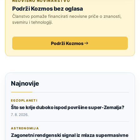
NEOVISNO NOVINARSTVO
Podrži Kozmos bez oglasa
Članstvo pomaže financirati neovisne priče o znanosti,
svemiru i tehnologiji.
Podrži Kozmos
Najnovije
EGZOPLANETI
Što se krije duboko ispod površine super-Zemalja?
7. 8. 2026.
ASTRONOMIJA
Zagonetni rendgenski signal iz mlaza supermasivne