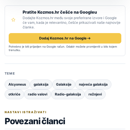
Pratite Kozmos.hr češće na Googleu
Dodajte Kozmos.hr među svoje preferirane izvore i Google
će vam, kada je relevantno, češće prikazivati naše najnovije
članke.
Dodaj Kozmos.hr na Google
Potrebno je biti prijavljen na Google račun. Odabir možete promijeniti u bilo kojem
trenutku.
TEME
Alcyoneus
galaksija
Galaksije
najveća galaksija
otkriće
radio valovi
Radio-galaksija
režnjevi
NASTAVI ISTRAŽIVATI
Povezani članci