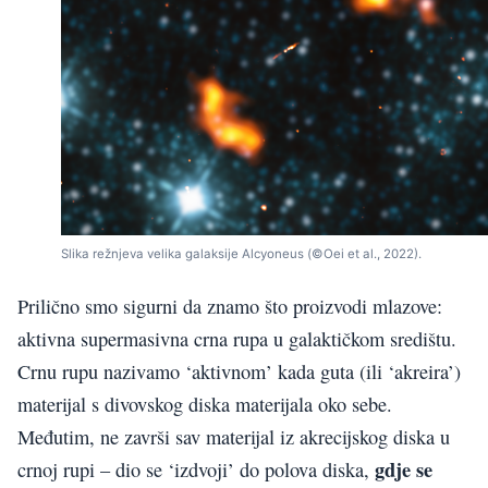
Slika režnjeva velika galaksije Alcyoneus (©Oei et al., 2022).
Prilično smo sigurni da znamo što proizvodi mlazove:
aktivna supermasivna crna rupa u galaktičkom središtu.
Crnu rupu nazivamo ‘aktivnom’ kada guta (ili ‘akreira’)
materijal s divovskog diska materijala oko sebe.
Međutim, ne završi sav materijal iz akrecijskog diska u
gdje se
crnoj rupi – dio se ‘izdvoji’ do polova diska,