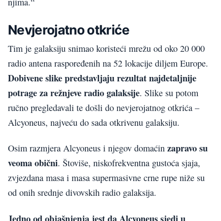
njima.“
Nevjerojatno otkriće
Tim je galaksiju snimao koristeći mrežu od oko 20 000
radio antena raspoređenih na 52 lokacije diljem Europe.
Dobivene slike predstavljaju rezultat najdetaljnije
potrage za režnjeve radio galaksije
. Slike su potom
ručno pregledavali te došli do nevjerojatnog otkrića –
Alcyoneus, najveću do sada otkrivenu galaksiju.
zapravo su
Osim razmjera Alcyoneus i njegov domaćin
veoma obični
. Štoviše, niskofrekventna gustoća sjaja,
zvjezdana masa i masa supermasivne crne rupe niže su
od onih srednje divovskih radio galaksija.
Jedno od objašnjenja jest da Alcyoneus sjedi u