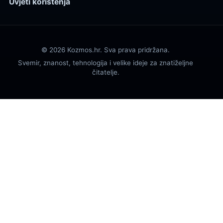
Uvjeti korištenja
© 2026 Kozmos.hr. Sva prava pridržana.
Svemir, znanost, tehnologija i velike ideje za znatiželjne
čitatelje.