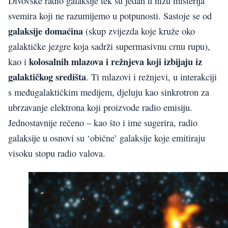
Divovske radio galaksije tek su jedan u nizu misterija
svemira koji ne razumijemo u potpunosti. Sastoje se od
galaksije domaćina
(skup zvijezda koje kruže oko
galaktičke jezgre koja sadrži supermasivnu crnu rupu),
kolosalnih mlazova i režnjeva koji izbijaju iz
kao i
galaktičkog središta
. Ti mlazovi i režnjevi, u interakciji
s međugalaktičkim medijem, djeluju kao sinkrotron za
ubrzavanje elektrona koji proizvode radio emisiju.
Jednostavnije rečeno – kao što i ime sugerira, radio
galaksije u osnovi su ‘obične’ galaksije koje emitiraju
visoku stopu radio valova.