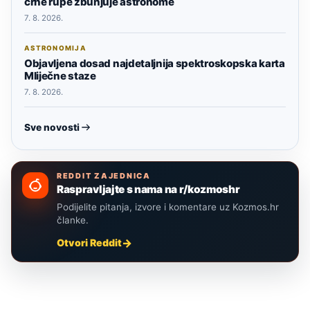
crne rupe zbunjuje astronome
7. 8. 2026.
ASTRONOMIJA
Objavljena dosad najdetaljnija spektroskopska karta
Mliječne staze
7. 8. 2026.
Sve novosti
REDDIT ZAJEDNICA
Raspravljajte s nama na r/kozmoshr
Podijelite pitanja, izvore i komentare uz Kozmos.hr
članke.
Otvori Reddit