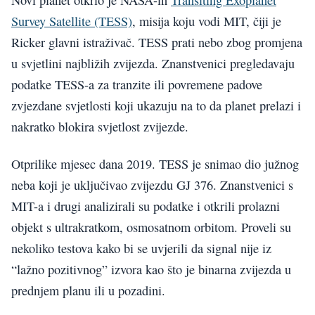
Novi planet otkrio je NASA-in
Transiting Exoplanet
Survey Satellite (TESS)
, misija koju vodi MIT, čiji je
Ricker glavni istraživač. TESS prati nebo zbog promjena
u svjetlini najbližih zvijezda. Znanstvenici pregledavaju
podatke TESS-a za tranzite ili povremene padove
zvjezdane svjetlosti koji ukazuju na to da planet prelazi i
nakratko blokira svjetlost zvijezde.
Otprilike mjesec dana 2019. TESS je snimao dio južnog
neba koji je uključivao zvijezdu GJ 376. Znanstvenici s
MIT-a i drugi analizirali su podatke i otkrili prolazni
objekt s ultrakratkom, osmosatnom orbitom. Proveli su
nekoliko testova kako bi se uvjerili da signal nije iz
“lažno pozitivnog” izvora kao što je binarna zvijezda u
prednjem planu ili u pozadini.