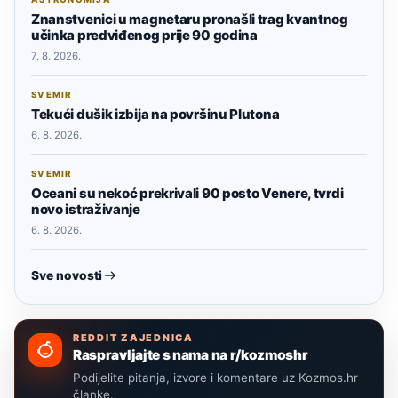
Znanstvenici u magnetaru pronašli trag kvantnog
učinka predviđenog prije 90 godina
7. 8. 2026.
SVEMIR
Tekući dušik izbija na površinu Plutona
6. 8. 2026.
SVEMIR
Oceani su nekoć prekrivali 90 posto Venere, tvrdi
novo istraživanje
6. 8. 2026.
Sve novosti
REDDIT ZAJEDNICA
Raspravljajte s nama na r/kozmoshr
Podijelite pitanja, izvore i komentare uz Kozmos.hr
članke.