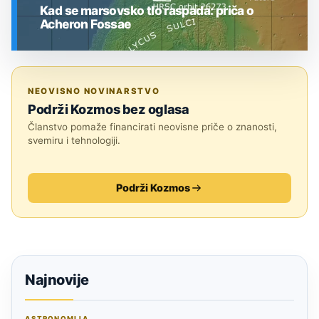
Kad se marsovsko tlo raspada: priča o
Acheron Fossae
SVEMIR
NEOVISNO NOVINARSTVO
Podrži Kozmos bez oglasa
Članstvo pomaže financirati neovisne priče o znanosti,
svemiru i tehnologiji.
Podrži Kozmos
Najnovije
ASTRONOMIJA