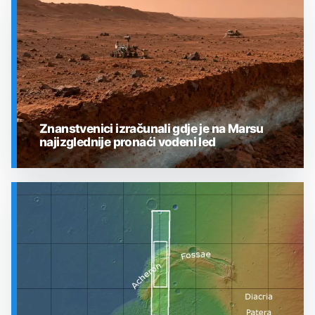
SVEMIR
Znanstvenici izračunali gdje je na Marsu
najizglednije pronaći vodeni led
SVEMIR