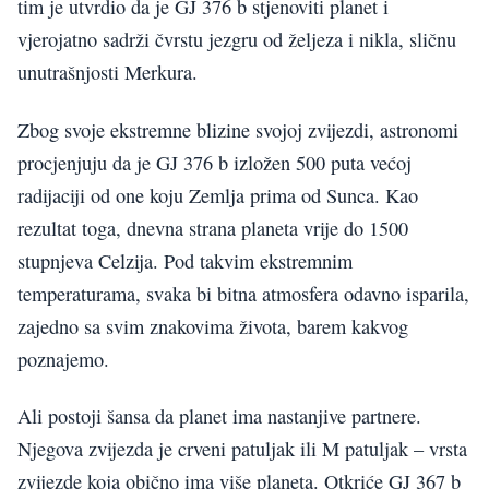
tim je utvrdio da je GJ 376 b stjenoviti planet i
vjerojatno sadrži čvrstu jezgru od željeza i nikla, sličnu
unutrašnjosti Merkura.
Zbog svoje ekstremne blizine svojoj zvijezdi, astronomi
procjenjuju da je GJ 376 b izložen 500 puta većoj
radijaciji od one koju Zemlja prima od Sunca. Kao
rezultat toga, dnevna strana planeta vrije do 1500
stupnjeva Celzija. Pod takvim ekstremnim
temperaturama, svaka bi bitna atmosfera odavno isparila,
zajedno sa svim znakovima života, barem kakvog
poznajemo.
Ali postoji šansa da planet ima nastanjive partnere.
Njegova zvijezda je crveni patuljak ili M patuljak – vrsta
zvijezde koja obično ima više planeta. Otkriće GJ 367 b