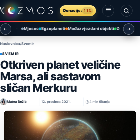
Preskoči na sadržaj
Donacije:
11%
Otvori izbornik
Otvori pretragu
Mjesec
Egzoplaneti
Međuzvjezdani objekti
Zemlja i ok
Naslovnica
Svemir
SVEMIR
Otkriven planet veličine
Marsa, ali sastavom
sličan Merkuru
Matea Božić
12. prosinca 2021.
4 min čitanja