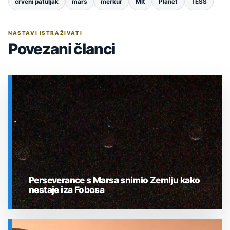
crveni patuljak
mars
merkur
MIt
Planet
TESS
NASTAVI ISTRAŽIVATI
Povezani članci
Perseverance s Marsa snimio Zemlju kako
nestaje iza Fobosa