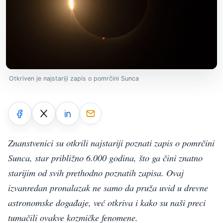
Otkriven je najstariji zapis o pomrčini Sunca
Znanstvenici su otkrili najstariji poznati zapis o pomrčini
Sunca, star približno 6.000 godina, što ga čini znatno
starijim od svih prethodno poznatih zapisa. Ovaj
izvanredan pronalazak ne samo da pruža uvid u drevne
astronomske događaje, već otkriva i kako su naši preci
tumačili ovakve kozmičke fenomene.