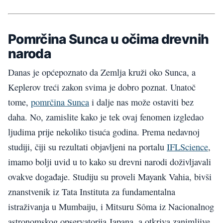
Pomrčina Sunca u očima drevnih
naroda
Danas je općepoznato da Zemlja kruži oko Sunca, a
Keplerov treći zakon svima je dobro poznat. Unatoč
tome,
pomrčina Sunca
i dalje nas može ostaviti bez
daha. No, zamislite kako je tek ovaj fenomen izgledao
ljudima prije nekoliko tisuća godina. Prema nedavnoj
studiji, čiji su rezultati objavljeni na portalu
IFLScience
,
imamo bolji uvid u to kako su drevni narodi doživljavali
ovakve događaje. Studiju su proveli Mayank Vahia, bivši
znanstvenik iz Tata Instituta za fundamentalna
istraživanja u Mumbaiju, i Mitsuru Sôma iz Nacionalnog
astronomskog opservatorija Japana, a otkriva zanimljive