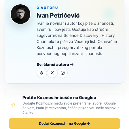
O AUTORU
Ivan Petričević
Ivan je novinar i autor koji piše o znanosti,
svemiru i povijesti. Gostuje kao stručni
sugovornik na Science Discovery i History
Channelu te piše za Večernji list. Osnivač je
Kozmos.hr, prvog hrvatskog portala
posvećenog popularizaciji znanosti.
Svi članci autora
Pratite Kozmos.hr češće na Googleu
Dodajte Kozmos.hr među svoje preferirane izvore i Google
će vam, kada je relevantno, češće prikazivati naše najnovije
članke.
Dodaj Kozmos.hr na Google