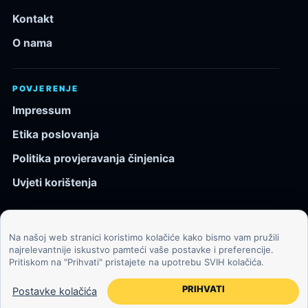
Kontakt
O nama
POVJERENJE
Impressum
Etika poslovanja
Politika provjeravanja činjenica
Uvjeti korištenja
Na našoj web stranici koristimo kolačiće kako bismo vam pružili
© 2026 Kozmos.hr. Sva prava pridržana.
najrelevantnije iskustvo pamteći vaše postavke i preferencije.
Pritiskom na "Prihvati" pristajete na upotrebu SVIH kolačića.
Svemir, znanost, tehnologija i velike ideje za znatiželjne
čitatelje.
PRIHVATI
Postavke kolačića