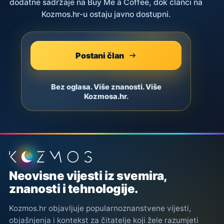
dodatne sadržaje na Buy Me a Coffee, dok članci na
Kozmos.hr-u ostaju javno dostupni.
Postani član
Bez oglasa. Više znanosti. Više
Kozmosa.hr.
Podnožje stranice
Neovisne vijesti iz svemira,
znanosti i tehnologije.
Kozmos.hr objavljuje popularnoznanstvene vijesti,
objašnjenja i kontekst za čitatelje koji žele razumjeti