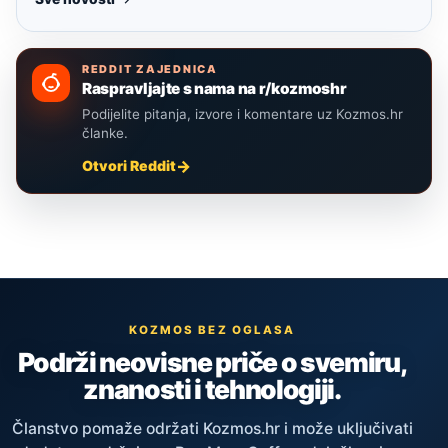
REDDIT ZAJEDNICA
Raspravljajte s nama na r/kozmoshr
Podijelite pitanja, izvore i komentare uz Kozmos.hr
članke.
Otvori Reddit
KOZMOS BEZ OGLASA
Podrži neovisne priče o svemiru,
znanosti i tehnologiji.
Članstvo pomaže održati Kozmos.hr i može uključivati