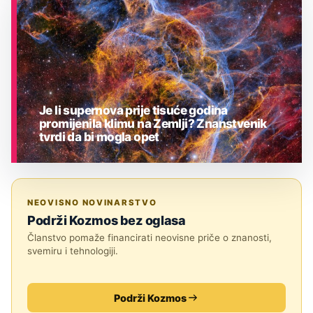
Je li supernova prije tisuće godina
promijenila klimu na Zemlji? Znanstvenik
tvrdi da bi mogla opet
ASTRONOMIJA
NEOVISNO NOVINARSTVO
Podrži Kozmos bez oglasa
Članstvo pomaže financirati neovisne priče o znanosti,
svemiru i tehnologiji.
Podrži Kozmos