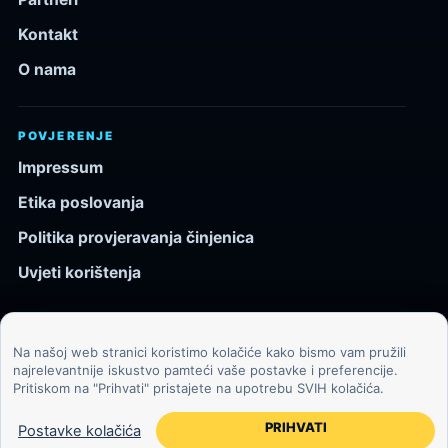
Kontakt
O nama
POVJERENJE
Impressum
Etika poslovanja
Politika provjeravanja činjenica
Uvjeti korištenja
Na našoj web stranici koristimo kolačiće kako bismo vam pružili
© 2026 Kozmos.hr. Sva prava pridržana.
najrelevantnije iskustvo pamteći vaše postavke i preferencije.
Pritiskom na "Prihvati" pristajete na upotrebu SVIH kolačića.
Svemir, znanost, tehnologija i velike ideje za znatiželjne
čitatelje.
PRIHVATI
Postavke kolačića