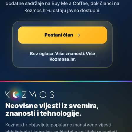
dodatne sadržaje na Buy Me a Coffee, dok članci na
Kozmos.hr-u ostaju javno dostupni.
Postani član
Bez oglasa. Više znanosti. Više
Kozmosa.hr.
Podnožje stranice
Neovisne vijesti iz svemira,
znanosti i tehnologije.
Kozmos.hr objavljuje popularnoznanstvene vijesti,
objašnjenja i kontekst za čitatelje koji žele razumjeti