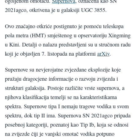
ogoljenom omotaču.
Supernova
, označena kao SN
2021agco, otkrivena je u galaksiji UGC 3855.
Ovo značajno otkriće postignuto je pomoću teleskopa
pola metra (HMT) smještenog u opservatoriju Xingming
u Kini. Detalji o nalazu predstavljeni su u stručnom radu
koji je objavljen 7. listopada na platformi
arXiv
.
Supernove su nevjerojatne zvjezdane eksplozije koje
pružaju dragocjene informacije o razvoju zvijezda i
strukturi galaksija. Postoje različite vrste supernova, a
njihova klasifikacija temelji se na karakteristikama
spektra. Supernove tipa I nemaju tragove vodika u svom
spektru, dok tip II ima. Supernova SN 2021agco pripada
posebnoj kategoriji, poznatoj kao Tip Ib, koja se odnosi
na zvijezde čiji je vanjski omotač vodika potpuno