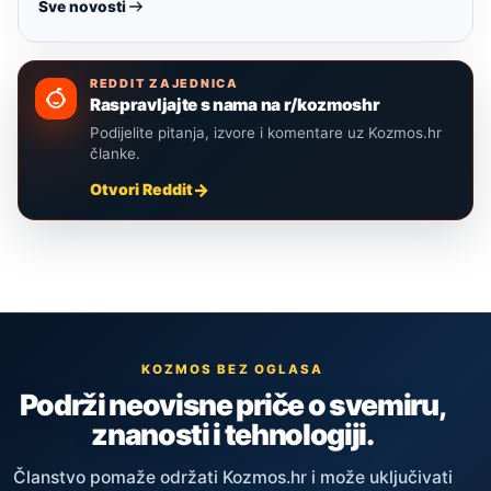
Sve novosti
REDDIT ZAJEDNICA
Raspravljajte s nama na r/kozmoshr
Podijelite pitanja, izvore i komentare uz Kozmos.hr
članke.
Otvori Reddit
KOZMOS BEZ OGLASA
Podrži neovisne priče o svemiru,
znanosti i tehnologiji.
Članstvo pomaže održati Kozmos.hr i može uključivati