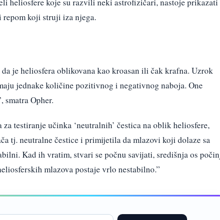
i heliosfere koje su razvili neki astrofizičari, nastoje prikazati
 repom koji struji iza njega.
da je heliosfera oblikovana kao kroasan ili čak krafna. Uzrok
imaju jednake količine pozitivnog i negativnog naboja. One
, smatra Opher.
za testiranje učinka ‘neutralnih’ čestica na oblik heliosfere,
a tj. neutralne čestice i primijetila da mlazovi koji dolaze sa
bilni. Kad ih vratim, stvari se počnu savijati, središnja os počin
heliosferskih mlazova postaje vrlo nestabilno.”