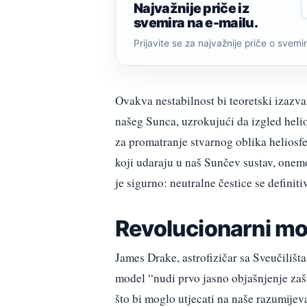
Najvažnije priče iz
svemira na e-mailu.
Prijavite se za najvažnije priče o svemiru
Ovakva nestabilnost bi teoretski izazva
našeg Sunca, uzrokujući da izgled helios
za promatranje stvarnog oblika heliosfe
koji udaraju u naš Sunčev sustav, onem
je sigurno: neutralne čestice se definit
Revolucionarni mo
James Drake, astrofizičar sa Sveučilišt
model “nudi prvo jasno objašnjenje zašt
što bi moglo utjecati na naše razumije