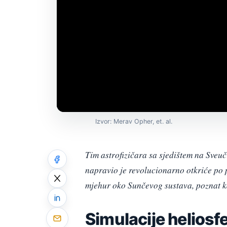
Izvor: Merav Opher, et. al.
Tim astrofizičara sa sjedištem na Sveu
napravio je revolucionarno otkriće po p
mjehur oko Sunčevog sustava, poznat k
Simulacije heliosf