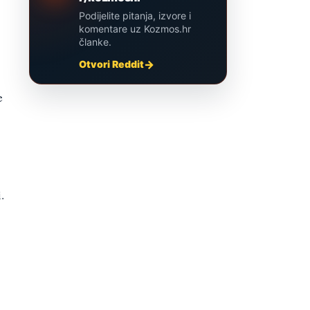
Podijelite pitanja, izvore i
komentare uz Kozmos.hr
članke.
Otvori Reddit
e
.