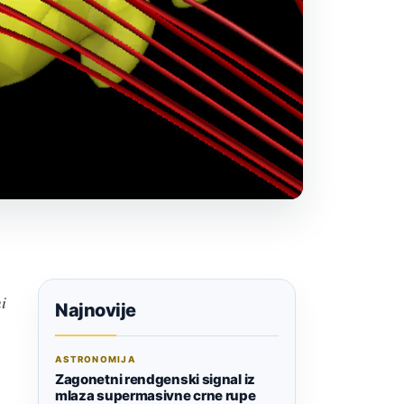
i
Najnovije
ASTRONOMIJA
Zagonetni rendgenski signal iz
mlaza supermasivne crne rupe