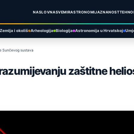
NASLOVNA
SVEMIR
ASTRONOMIJA
ZNANOST
TEHNO
Zemlja i okoliš
Arheologija
Biologija
Astronomija u Hrvatskoj
Umje
ere Sunčevog sustava
razumijevanju zaštitne heli