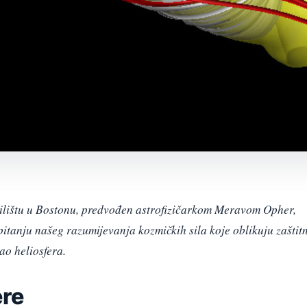
čilištu u Bostonu, predvođen astrofizičarkom Meravom Opher,
itanju našeg razumijevanja kozmičkih sila koje oblikuju zaštitn
ao heliosfera.
ere