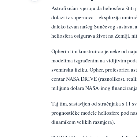
Astrofizičari vjeruju da heliosfera štit
dolazi iz supernova – eksplozija umiruć
daleko izvan našeg Sunčevog sustava, 
heliosfera osigurava život na Zemlji, ni
Opherin tim konstruirao je neke od najuv
modelima izgrađenim na vidljivim podaci
svemirsku fiziku, Opher, profesorica as
centar NASA DRIVE (raznolikost, realiza
milijuna dolara NASA-inog financiranja
Taj tim, sastavljen od stručnjaka s 11 sv
prognostičke modele heliosfere pod na
dinamikom velikih razmjera).