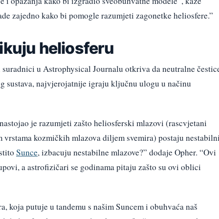
e i opažanja kako bi izgradio sveobuhvatne modele”, kaže
ade zajedno kako bi pomogle razumjeti zagonetke heliosfere.”
ikuju heliosferu
 suradnici u Astrophysical Journalu otkriva da neutralne čestic
 sustava, najvjerojatnije igraju ključnu ulogu u načinu
 nastojao je razumjeti zašto heliosferski mlazovi (rascvjetani
gim vrstama kozmičkih mlazova diljem svemira) postaju nestabilni
stito
Sunce
, izbacuju nestabilne mlazove?” dodaje Opher. “Ovi
upovi, a astrofizičari se godinama pitaju zašto su ovi oblici
a, koja putuje u tandemu s našim Suncem i obuhvaća naš