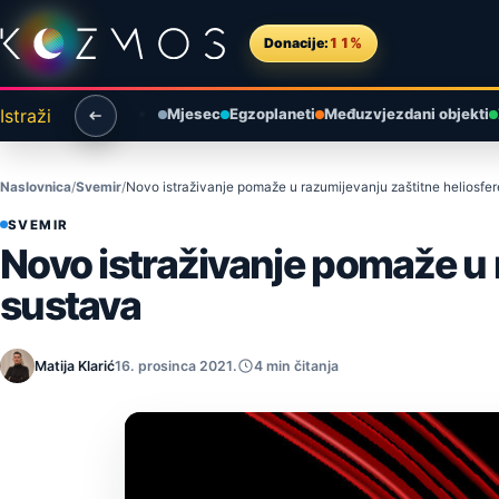
Preskoči na sadržaj
Donacije:
11%
Istraži
Mjesec
Egzoplaneti
Međuzvjezdani objekti
Naslovnica
Svemir
Novo istraživanje pomaže u razumijevanju zaštitne heliosf
SVEMIR
Novo istraživanje pomaže u 
sustava
Matija Klarić
16. prosinca 2021.
4 min čitanja