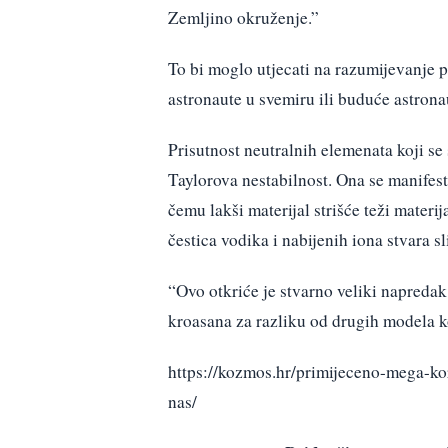
Zemljino okruženje.”
To bi moglo utjecati na razumijevanje pri
astronaute u svemiru ili buduće astrona
Prisutnost neutralnih elemenata koji s
Taylorova nestabilnost. Ona se manifest
čemu lakši materijal strišće teži materi
čestica vodika i nabijenih iona stvara s
“Ovo otkriće je stvarno veliki napredak
kroasana za razliku od drugih modela k
https://kozmos.hr/primijeceno-mega-ko
nas/