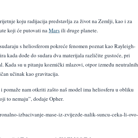
jetnje koju radijacija predstavlja za život na Zemlji, kao i za
ute koji će putovati na
Mars
ili druge planete.
e sudaraju s heliosferom pokreće fenomen poznat kao Rayleigh-
ira kada dođe do sudara dva materijala različite gustoće, pri
jal. Kada su u pitanju kozmički mlazovi, otpor između neutralnih
ličan učinak kao gravitacija.
 i pomaže nam otkriti zašto naš model ima heliosferu u obliku
oji to nemaju”, dodaje Opher.
ronalno-izbacivanje-mase-iz-zvijezde-nalik-suncu-ceka-li-ovo-