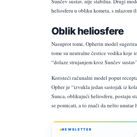
Sunčev sustav, nije stabilna. Drugi model
heliosferu u obliku kometa, s mlazom ili
Oblik heliosfere
Nasuprot tome, Opherin model sugerira 
tome su neutralne čestice vodika koje 
“dolaze strujanjem kroz Sunčev sustav”
Koristeći računalni model poput recepta 
Opher je “izvukla jedan sastojak iz kolač
Sunca, oblikujući heliosferu, postaju sta
se pomicati, a to znači da nešto unutar 
NEWSLETTER