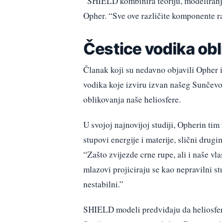
“SHIELD kombinira teoriju, modeliranj
Opher. “Sve ove različite komponente r
Čestice vodika obl
Članak koji su nedavno objavili Opher i
vodika koje izviru izvan našeg Sunčevog
oblikovanja naše heliosfere.
U svojoj najnovijoj studiji, Opherin tim
stupovi energije i materije, slični dru
“Zašto zvijezde crne rupe, ali i naše vla
mlazovi projiciraju se kao nepravilni st
nestabilni.”
SHIELD modeli predviđaju da heliosfer