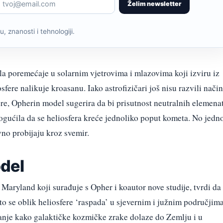
Želim newsletter
, znanosti i tehnologiji.
la poremećaje u solarnim vjetrovima i mlazovima koji izviru iz
fere nalikuje kroasanu. Iako astrofizičari još nisu razvili nači
re, Opherin model sugerira da bi prisutnost neutralnih elemena
ogućila da se heliosfera kreće jednoliko poput kometa. No jedn
ivno probijaju kroz svemir.
del
a Maryland koji surađuje s Opher i
koautor nove studije, tvrdi da
o se oblik heliosfere ‘raspada’ u sjevernim i južnim područjima
vanje kako galaktičke kozmičke zrake dolaze do Zemlju i u