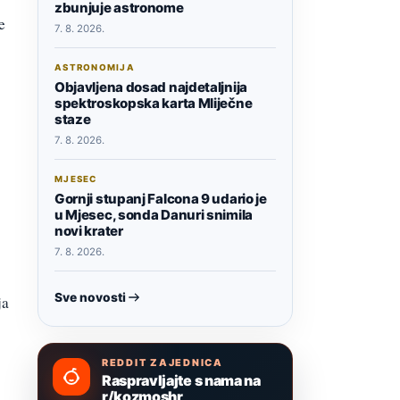
zbunjuje astronome
e
7. 8. 2026.
ASTRONOMIJA
Objavljena dosad najdetaljnija
spektroskopska karta Mliječne
staze
7. 8. 2026.
MJESEC
Gornji stupanj Falcona 9 udario je
u Mjesec, sonda Danuri snimila
novi krater
7. 8. 2026.
Sve novosti
ja
REDDIT ZAJEDNICA
Raspravljajte s nama na
r/kozmoshr