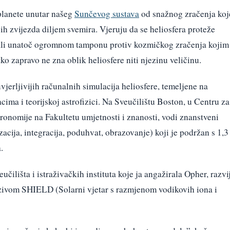
i planete unutar našeg
Sunčevog sustava
od snažnog zračenja koj
ih zvijezda diljem svemira. Vjeruju da se heliosfera proteže
ali unatoč ogromnom tamponu protiv kozmičkog zračenja kojim
tko zapravo ne zna oblik heliosfere niti njezinu veličinu.
jerljivijih računalnih simulacija heliosfere, temeljene na
ma i teorijskoj astrofizici. Na Sveučilištu Boston, u Centru za
tronomije na Fakultetu umjetnosti i znanosti, vodi znanstveni
cija, integracija, poduhvat, obrazovanje) koji je podržan s 1,3
.
eučilišta i istraživačkih instituta koje ja angažirala Opher, razvi
zivom SHIELD (Solarni vjetar s razmjenom vodikovih iona i