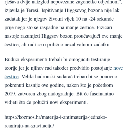
rješava dvije naizgled nepovezane zagonetke odjednom”,
izjavila je Teresi. Ispitivanje Higgsovog bozona nije lak
zadatak jer je njegov životni vijek 10 na -24 sekunde
prije nego što se raspadne na manje čestice. Fizičari
nastoje razumjeti Higgsov bozon proučavajući ove manje
čestice, ali radi se o prilično nezahvalnom zadatku.
Budući eksperimenti trebali bi omogućiti testiranje
teorije jer je njihov rad također predvidio postojanje
nove
čestice
. Veliki hadronski sudarač trebao bi se ponovno
pokrenuti kasnije ove godine, nakon što je početkom
2019. zatvoren zbog nadogradnje. Bit će fascinantno
vidjeti što će polučiti novi eksperimenti.
https://kozmos.hr/materija-i-antimaterija-jednako-
reagiraju-na-gravitaciju/