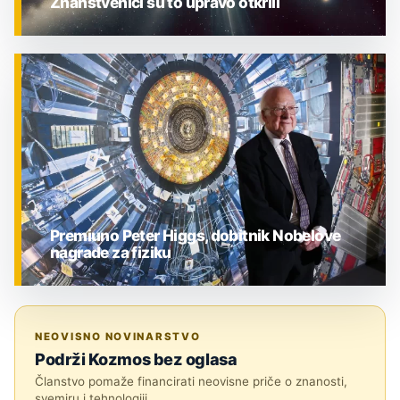
Znanstvenici su to upravo otkrili
ZNANOST
Premiuno Peter Higgs, dobitnik Nobelove
nagrade za fiziku
ZNANOST
NEOVISNO NOVINARSTVO
Podrži Kozmos bez oglasa
Članstvo pomaže financirati neovisne priče o znanosti,
svemiru i tehnologiji.