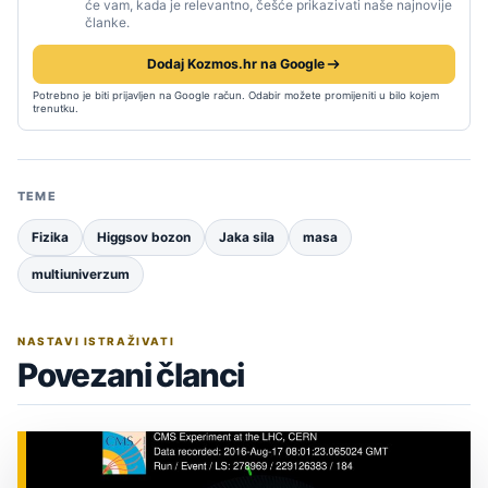
će vam, kada je relevantno, češće prikazivati naše najnovije
članke.
Dodaj Kozmos.hr na Google
Potrebno je biti prijavljen na Google račun. Odabir možete promijeniti u bilo kojem
trenutku.
TEME
Fizika
Higgsov bozon
Jaka sila
masa
multiuniverzum
NASTAVI ISTRAŽIVATI
Povezani članci