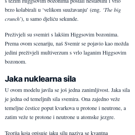
s težim Higgsovim bozonima postali nestabilni i vrlo
‘The big
brzo kolabirali u ‘velikom suužavanju’ (eng.
crunch’
), u samo djeliću sekunde.
Preživjeli su svemiri s lakšim Higgsovim bozonima.
Prema ovom scenariju, naš Svemir se pojavio kao možda
jedini preživjeli multiverzum s vrlo laganim Higgsovim
bozonom.
Jaka nuklearna sila
U ovom modelu javila se još jedna zanimljivost. Jaka sila
je jedna od temeljnih sila svemira. Ona zajedno veže
temeljne čestice poput kvarkova u protone i neutrone, a
zatim veže te protone i neutrone u atomske jezgre.
Teorija koja opisuje jaku silu naziva se kvantna