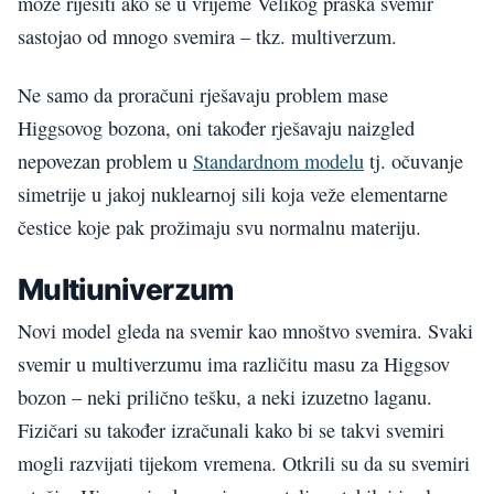
može riješiti ako se u vrijeme Velikog praska svemir
sastojao od mnogo svemira – tkz. multiverzum.
Ne samo da proračuni rješavaju problem mase
Higgsovog bozona, oni također rješavaju naizgled
nepovezan problem u
Standardnom modelu
tj. očuvanje
simetrije u jakoj nuklearnoj sili koja veže elementarne
čestice koje pak prožimaju svu normalnu materiju.
Multiuniverzum
Novi model gleda na svemir kao mnoštvo svemira. Svaki
svemir u multiverzumu ima različitu masu za Higgsov
bozon – neki prilično tešku, a neki izuzetno laganu.
Fizičari su također izračunali kako bi se takvi svemiri
mogli razvijati tijekom vremena. Otkrili su da su svemiri