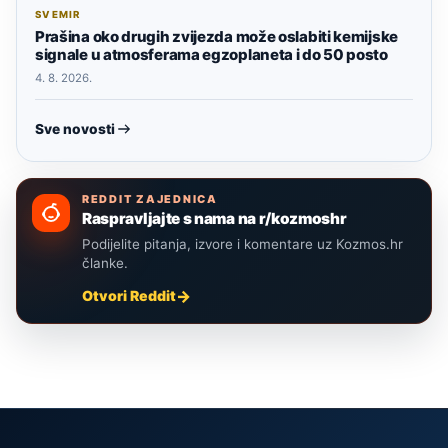
SVEMIR
Prašina oko drugih zvijezda može oslabiti kemijske
signale u atmosferama egzoplaneta i do 50 posto
4. 8. 2026.
Sve novosti
REDDIT ZAJEDNICA
Raspravljajte s nama na r/kozmoshr
Podijelite pitanja, izvore i komentare uz Kozmos.hr
članke.
Otvori Reddit