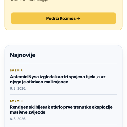
Podrži Kozmos
Najnovije
SVEMIR
Asteroid Nysa izgleda kao tri spojena tijela, a uz
njega je otkriven mali mjesec
6. 8. 2026.
SVEMIR
Rendgenski bljesak otkrio prve trenutke eksplozije
masivne zvijezde
6. 8. 2026.