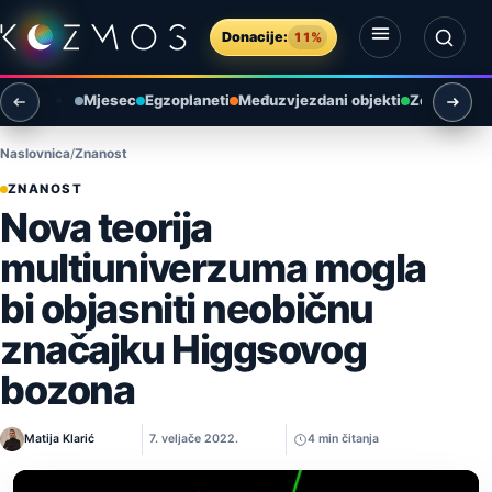
Preskoči na sadržaj
Donacije:
11%
Otvori izbornik
Otvori pretragu
Mjesec
Egzoplaneti
Međuzvjezdani objekti
Zemlja i ok
Naslovnica
Znanost
ZNANOST
Nova teorija
multiuniverzuma mogla
bi objasniti neobičnu
značajku Higgsovog
bozona
Matija Klarić
7. veljače 2022.
4 min čitanja