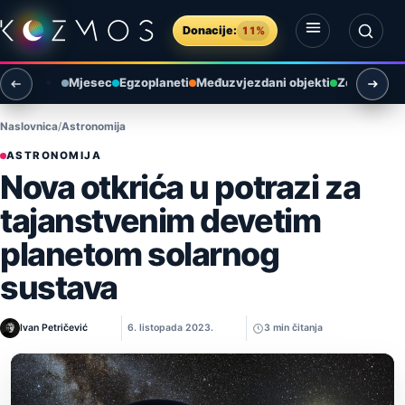
Preskoči na sadržaj
Donacije:
11%
Otvori izbornik
Otvori pretragu
Mjesec
Egzoplaneti
Međuzvjezdani objekti
Zemlja i ok
Naslovnica
Astronomija
ASTRONOMIJA
Nova otkrića u potrazi za
tajanstvenim devetim
planetom solarnog
sustava
Ivan Petričević
6. listopada 2023.
3 min čitanja