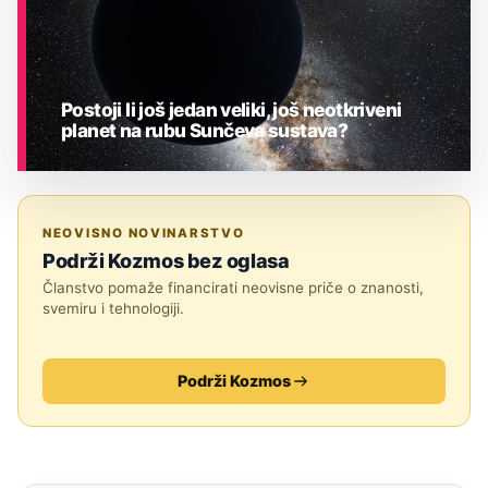
Postoji li još jedan veliki, još neotkriveni
planet na rubu Sunčeva sustava?
ASTRONOMIJA
NEOVISNO NOVINARSTVO
Podrži Kozmos bez oglasa
Članstvo pomaže financirati neovisne priče o znanosti,
svemiru i tehnologiji.
Podrži Kozmos