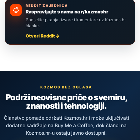
REDDIT ZAJEDNICA
Raspravljajte s nama na r/kozmoshr
Podijelite pitanja, izvore i komentare uz Kozmos.hr
članke.
Otvori Reddit
KOZMOS BEZ OGLASA
Podrži neovisne priče o svemiru,
znanosti i tehnologiji.
Članstvo pomaže održati Kozmos.hr i može uključivati
dodatne sadržaje na Buy Me a Coffee, dok članci na
Kozmos.hr-u ostaju javno dostupni.