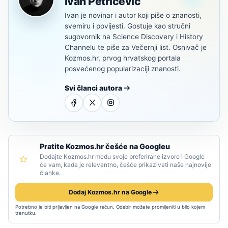
Ivan Petričević
Ivan je novinar i autor koji piše o znanosti,
svemiru i povijesti. Gostuje kao stručni
sugovornik na Science Discovery i History
Channelu te piše za Večernji list. Osnivač je
Kozmos.hr, prvog hrvatskog portala
posvećenog popularizaciji znanosti.
Svi članci autora
Pratite Kozmos.hr češće na Googleu
Dodajte Kozmos.hr među svoje preferirane izvore i Google
će vam, kada je relevantno, češće prikazivati naše najnovije
članke.
Dodaj Kozmos.hr na Google
Potrebno je biti prijavljen na Google račun. Odabir možete promijeniti u bilo kojem
trenutku.