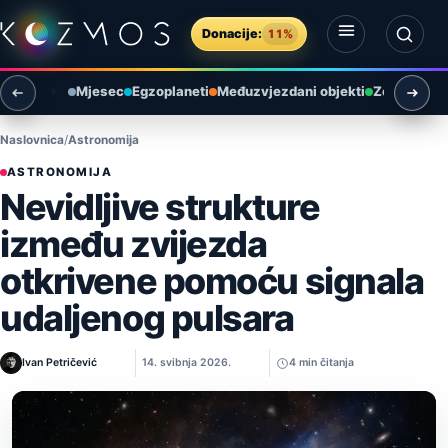
Preskoči na sadržaj
Donacije:
11%
Otvori izbornik
Otvori pretragu
Mjesec
Egzoplaneti
Međuzvjezdani objekti
Zemlja i ok
Naslovnica
Astronomija
ASTRONOMIJA
Nevidljive strukture
između zvijezda
otkrivene pomoću signala
udaljenog pulsara
Ivan Petričević
14. svibnja 2026.
4 min čitanja