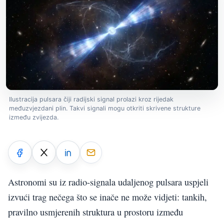
Ilustracija pulsara čiji radijski signal prolazi kroz rijedak
međuzvjezdani plin. Takvi signali mogu otkriti skrivene strukture
između zvijezda.
Astronomi su iz radio-signala udaljenog pulsara uspjeli
izvući trag nečega što se inače ne može vidjeti: tankih,
pravilno usmjerenih struktura u prostoru između