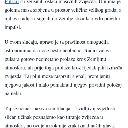
Pulsari
su zgusnuti ostaci masivnih zvijezda. U njima je
golema masa sabijena u prostor veličine velikog grada, a
njihovi radijski signali do Zemlje stižu kao vrlo pravilni
impulsi.
U ovom slučaju, upravo je ta pravilnost omogućila
astronomima da uoče nešto neobično. Radio-valovi
pulsara gotovo neometano prolaze kroz Zemljinu
atmosferu, ali prije toga prolaze kroz rijedak plin između
zvijezda. Taj plin može raspršiti signal, promijeniti
njegovu jakost i malo pomaknuti njegov prividni položaj
na nebu.
Taj se učinak naziva scintilacija. U vidljivoj svjetlosti
sličan učinak poznajemo kao titranje zvijezda u
atmosferi, no ovdje uzrok nije zrak iznad naših glava.