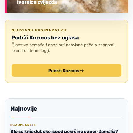
tvornica zvijezda
ASTRONOMIJA
NEOVISNO NOVINARSTVO
Podrži Kozmos bez oglasa
Članstvo pomaže financirati neovisne priče o znanosti,
svemiru i tehnologiji.
Podrži Kozmos
Najnovije
EGZOPLANETI
Što se krije duboko ispod površine super-Zemalja?