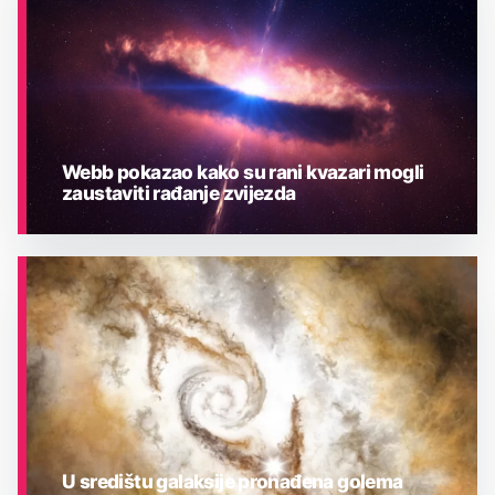
Webb pokazao kako su rani kvazari mogli
zaustaviti rađanje zvijezda
ASTRONOMIJA
U središtu galaksije pronađena golema