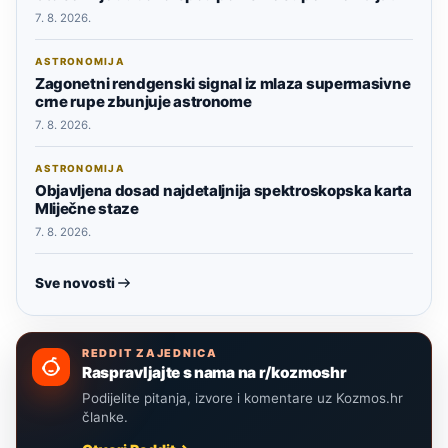
7. 8. 2026.
ASTRONOMIJA
Zagonetni rendgenski signal iz mlaza supermasivne
crne rupe zbunjuje astronome
7. 8. 2026.
ASTRONOMIJA
Objavljena dosad najdetaljnija spektroskopska karta
Mliječne staze
7. 8. 2026.
Sve novosti
REDDIT ZAJEDNICA
Raspravljajte s nama na r/kozmoshr
Podijelite pitanja, izvore i komentare uz Kozmos.hr
članke.