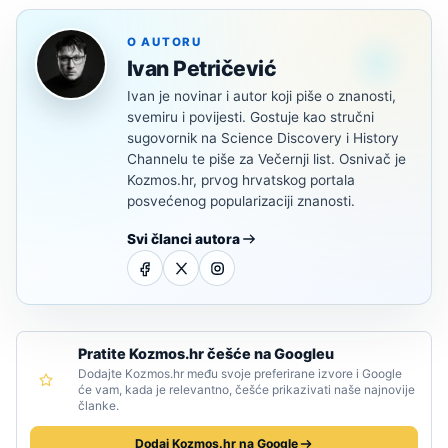
O AUTORU
Ivan Petričević
Ivan je novinar i autor koji piše o znanosti,
svemiru i povijesti. Gostuje kao stručni
sugovornik na Science Discovery i History
Channelu te piše za Večernji list. Osnivač je
Kozmos.hr, prvog hrvatskog portala
posvećenog popularizaciji znanosti.
Svi članci autora
Pratite Kozmos.hr češće na Googleu
Dodajte Kozmos.hr među svoje preferirane izvore i Google
će vam, kada je relevantno, češće prikazivati naše najnovije
članke.
Dodaj Kozmos.hr na Google