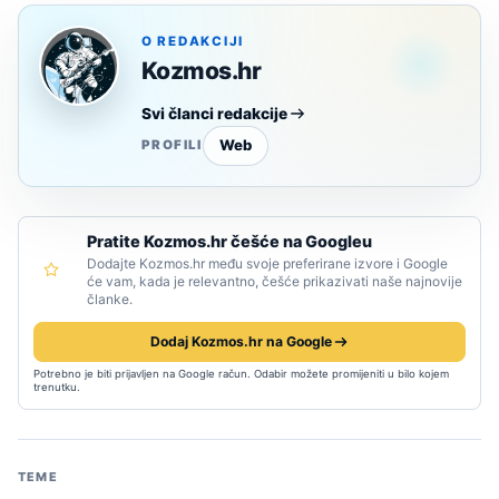
O REDAKCIJI
Kozmos.hr
Svi članci redakcije
Web
PROFILI
Pratite Kozmos.hr češće na Googleu
Dodajte Kozmos.hr među svoje preferirane izvore i Google
će vam, kada je relevantno, češće prikazivati naše najnovije
članke.
Dodaj Kozmos.hr na Google
Potrebno je biti prijavljen na Google račun. Odabir možete promijeniti u bilo kojem
trenutku.
TEME