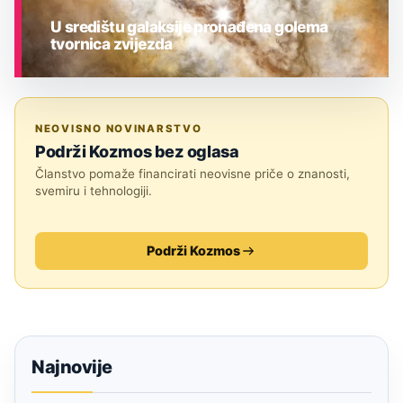
U središtu galaksije pronađena golema
tvornica zvijezda
ASTRONOMIJA
NEOVISNO NOVINARSTVO
Podrži Kozmos bez oglasa
Članstvo pomaže financirati neovisne priče o znanosti,
svemiru i tehnologiji.
Podrži Kozmos
Najnovije