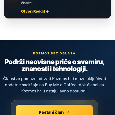
članke.
Otvori Reddit
KOZMOS BEZ OGLASA
Podrži neovisne priče o svemiru,
znanosti i tehnologiji.
Članstvo pomaže održati Kozmos.hr i može uključivati
dodatne sadržaje na Buy Me a Coffee, dok članci na
Kozmos.hr-u ostaju javno dostupni.
Postani član