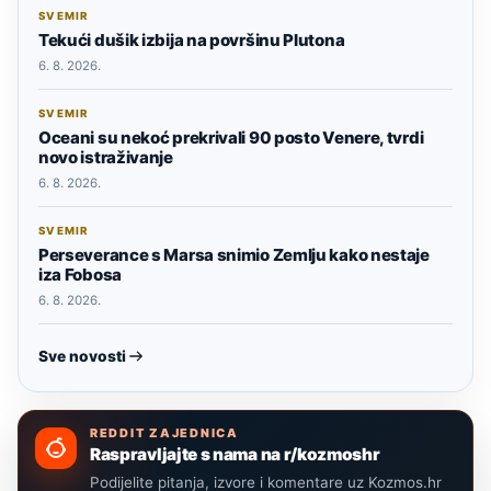
SVEMIR
Tekući dušik izbija na površinu Plutona
6. 8. 2026.
SVEMIR
Oceani su nekoć prekrivali 90 posto Venere, tvrdi
novo istraživanje
6. 8. 2026.
SVEMIR
Perseverance s Marsa snimio Zemlju kako nestaje
iza Fobosa
6. 8. 2026.
Sve novosti
REDDIT ZAJEDNICA
Raspravljajte s nama na r/kozmoshr
Podijelite pitanja, izvore i komentare uz Kozmos.hr