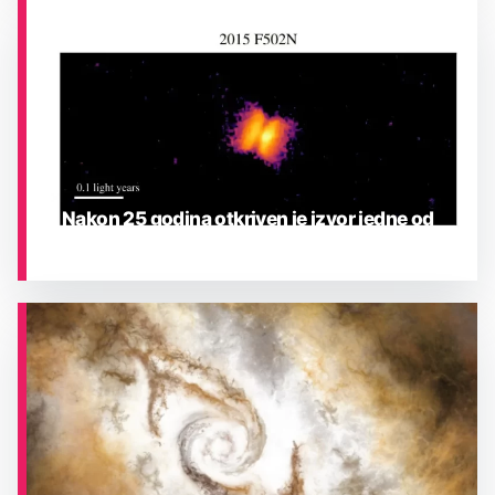
ASTRONOMIJA
Nakon 25 godina otkriven je izvor jedne od
najrjeđih eksplozija u Mliječnoj stazi
ASTRONOMIJA