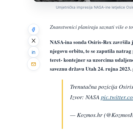
Umjetnička impresija NASA-ine letjelice Osi
Znanstvenici planiraju saznati više o t
NASA-ina sonda Osiris-Rex završila j
njegovu orbitu, te se zaputila natra
teret- kontejner sa uzorcima udaljeno
saveznu državu Utah 24. rujna 2023. 
Trenutačna pozicija Osiri
Izvor: NASA
pic.twitter.
— Kozmos.hr (@Kozmos