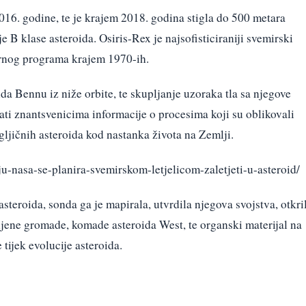
016. godine, te je krajem 2018. godina stigla do 500 metara
 B klase asteroida. Osiris-Rex je najsofisticiraniji svemirski
arnog programa krajem 1970-ih.
da Bennu iz niže orbite, te skupljanje uzoraka tla sa njegove
dati znantsvenicima informacije o procesima koji su oblikovali
gljičnih asteroida kod nastanka života na Zemlji.
ju-nasa-se-planira-svemirskom-letjelicom-zaletjeti-u-asteroid/
 asteroida, sonda ga je mapirala, utvrdila njegova svojstva, otkri
ljene gromade, komade asteroida West, te organski materijal na
 tijek evolucije asteroida.