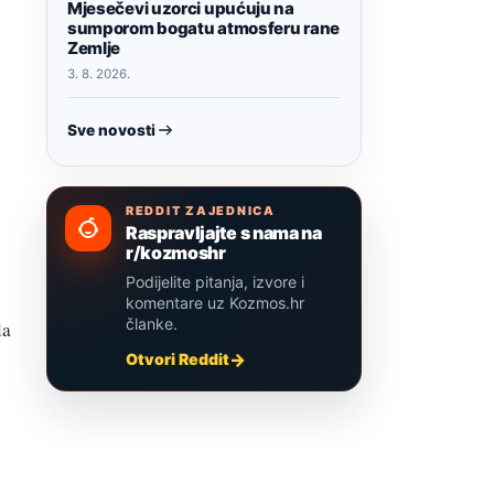
Mjesečevi uzorci upućuju na
sumporom bogatu atmosferu rane
Zemlje
3. 8. 2026.
Sve novosti
REDDIT ZAJEDNICA
Raspravljajte s nama na
r/kozmoshr
Podijelite pitanja, izvore i
komentare uz Kozmos.hr
članke.
la
Otvori Reddit