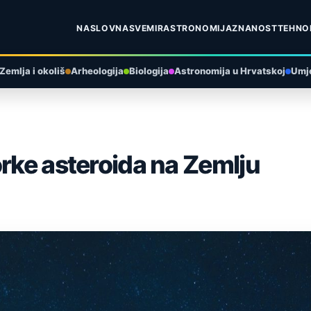
NASLOVNA
SVEMIR
ASTRONOMIJA
ZNANOST
TEHNO
Zemlja i okoliš
Arheologija
Biologija
Astronomija u Hrvatskoj
Umje
orke asteroida na Zemlju