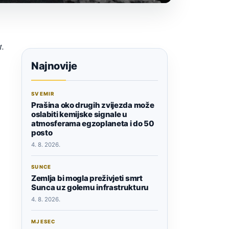
t.
Najnovije
SVEMIR
Prašina oko drugih zvijezda može
oslabiti kemijske signale u
atmosferama egzoplaneta i do 50
posto
4. 8. 2026.
SUNCE
Zemlja bi mogla preživjeti smrt
Sunca uz golemu infrastrukturu
4. 8. 2026.
MJESEC