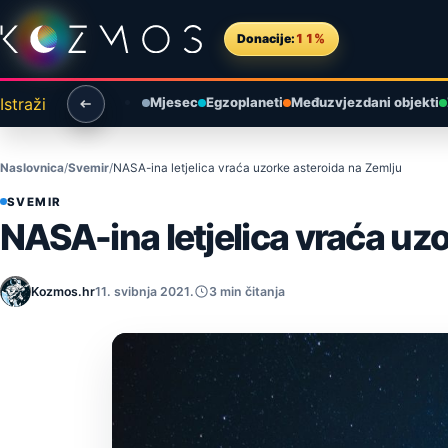
Preskoči na sadržaj
Donacije:
11%
Istraži
Mjesec
Egzoplaneti
Međuzvjezdani objekti
Naslovnica
Svemir
NASA-ina letjelica vraća uzorke asteroida na Zemlju
SVEMIR
NASA-ina letjelica vraća uz
Kozmos.hr
11. svibnja 2021.
3 min čitanja