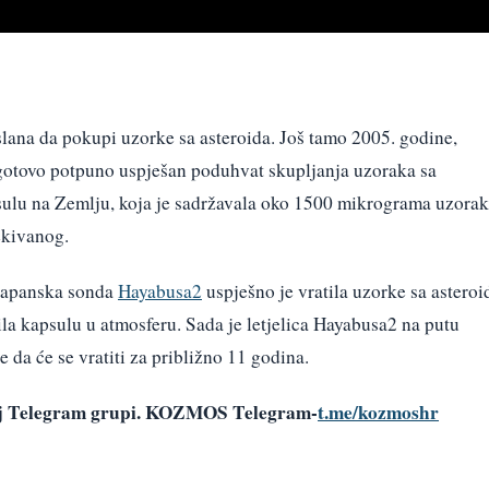
slana da pokupi uzorke sa asteroida. Još tamo 2005. godine,
gotovo potpuno uspješan poduhvat skupljanja uzoraka sa
sulu na Zemlju, koja je sadržavala oko 1500 mikrograma uzora
ekivanog.
 Japanska sonda
Hayabusa2
uspješno je vratila uzorke sa asteroi
ila kapsulu u atmosferu. Sada je letjelica Hayabusa2 na putu
 da će se vratiti za približno 11 godina.
šoj Telegram grupi. KOZMOS Telegram-
t.me/kozmoshr