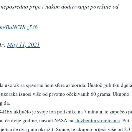
neposredno prije i nakon dodirivanja površine od
.com/BqNCHcz536
Hr)
May 11, 2021
la uzorak sa sjeverne hemisfere asteorida. Unatoč gubitku dijel
 uzoraka iznosi više od prvotno očekivanih 60 grama. Ukupno,
 tla.
-REx uključio je svoje ion potisnike na 7 minuta, te započeo p
jat će dvije godine, navodi NASA na
službenim stranicama
. Put
jelica će dva puta okružiti Sunce, te ukupno prijeći više od 2.3