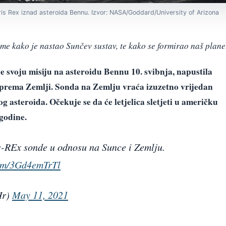
ris Rex iznad asteroida Bennu. Izvor: NASA/Goddard/University of Arizona
ome kako je nastao Sunčev sustav, te kako se formirao naš plane
e svoju misiju na asteroidu Bennu 10. svibnja, napustila
g prema Zemlji. Sonda na Zemlju vraća izuzetno vrijedan
g asteroida. Očekuje se da će letjelica sletjeti u američku
godine.
s-REx sonde u odnosu na Sunce i Zemlju.
com/3Gd4emTrTl
Hr)
May 11, 2021