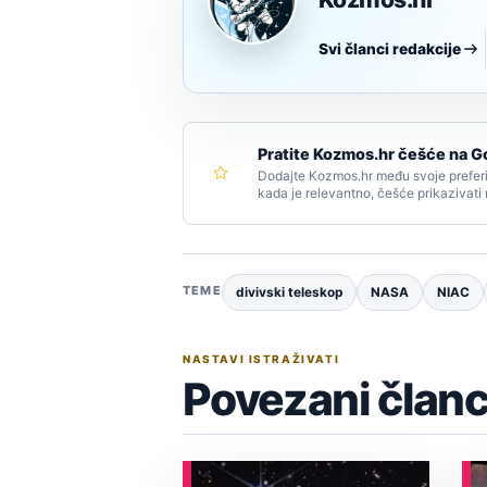
Svi članci redakcije
Pratite Kozmos.hr češće na G
Dodajte Kozmos.hr među svoje preferi
kada je relevantno, češće prikazivati
TEME
divivski teleskop
NASA
NIAC
NASTAVI ISTRAŽIVATI
Povezani članc