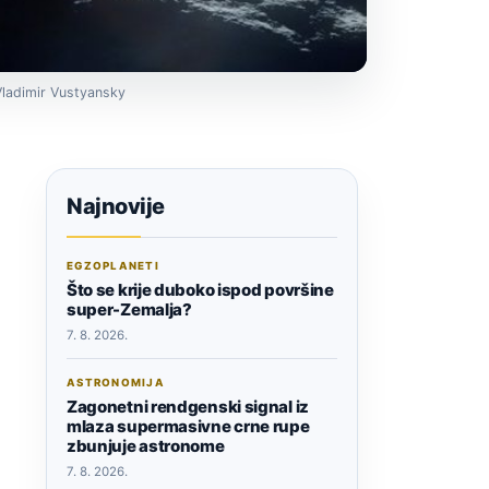
 Vladimir Vustyansky
Najnovije
EGZOPLANETI
Što se krije duboko ispod površine
super-Zemalja?
7. 8. 2026.
ASTRONOMIJA
Zagonetni rendgenski signal iz
mlaza supermasivne crne rupe
zbunjuje astronome
7. 8. 2026.