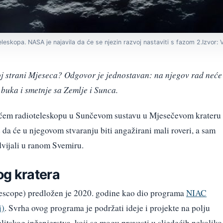
eleskopa. NASA je najavila da će se njezin razvoj nastaviti s fazom 2.Izvor:
oj strani Mjeseca? Odgovor je jednostavan: na njegov rad neće
 buka i smetnje sa Zemlje i Sunca.
većem radioteleskopu u Sunčevom sustavu u Mjesečevom krateru
 da će u njegovom stvaranju biti angažirani mali roveri, a sam
odvijali u ranom Svemiru.
g kratera
escope) predložen je 2020. godine kao dio programa
NIAC
i)
. Svrha ovog programa je podržati ideje i projekte na polju
telitskog inženjerstva, koji se mogu provesti u sljedećih nekoliko