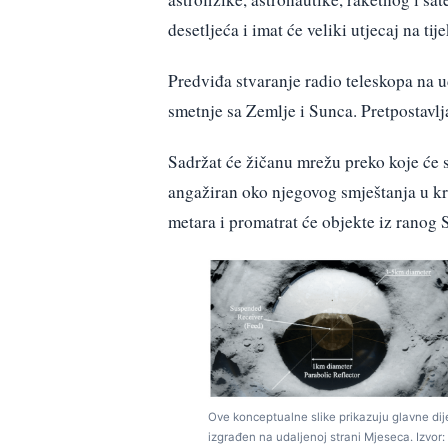
desetljeća i imat će veliki utjecaj na t
Predviđa stvaranje radio teleskopa na u
smetnje sa Zemlje i Sunca. Pretpostavlja
Sadržat će žičanu mrežu preko koje će s
angažiran oko njegovog smještanja u kr
metara i promatrat će objekte iz ranog 
Ove konceptualne slike prikazuju glavne dij
izgrađen na udaljenoj strani Mjeseca. Izvor