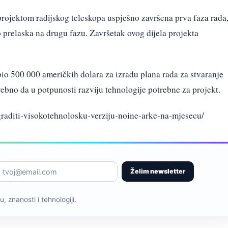
 projektom radijskog teleskopa uspješno završena prva faza rada
avo prelaska na drugu fazu. Završetak ovog dijela projekta
bio 500 000 američkih dolara za izradu plana rada za stvaranje
rebno da u potpunosti razviju tehnologije potrebne za projekt.
graditi-visokotehnolosku-verziju-noine-arke-na-mjesecu/
Želim newsletter
, znanosti i tehnologiji.