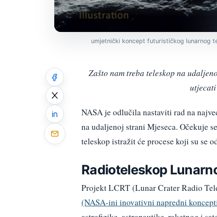
umjetnički koncept futurističkog lunarnog t
Zašto nam treba teleskop na udaljen
utjecati
NASA je odlučila nastaviti rad na naj
na udaljenoj strani Mjeseca. Očekuje se
teleskop istražit će procese koji su se 
Radioteleskop Lunarno
Projekt LCRT (Lunar Crater Radio Tel
(NASA-ini inovativni napredni koncept
astrofizike, astronautike, raketnog i sa