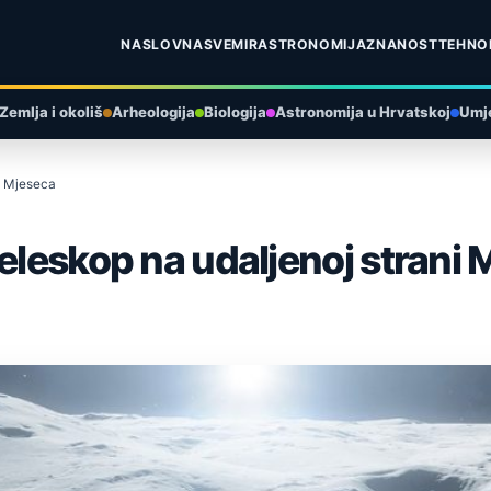
NASLOVNA
SVEMIR
ASTRONOMIJA
ZNANOST
TEHNO
Zemlja i okoliš
Arheologija
Biologija
Astronomija u Hrvatskoj
Umje
ni Mjeseca
teleskop na udaljenoj strani