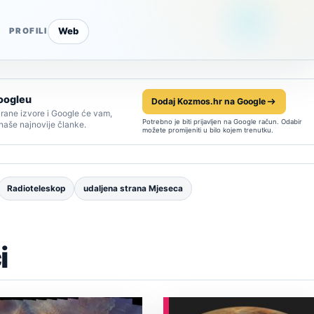
Web
PROFILI
oogleu
Dodaj Kozmos.hr na Google
rane izvore i Google će vam,
Potrebno je biti prijavljen na Google račun. Odabir
 naše najnovije članke.
možete promijeniti u bilo kojem trenutku.
Radioteleskop
udaljena strana Mjeseca
i