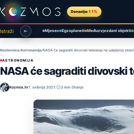
Preskoči na sadržaj
Donacije:
11%
Istraži
Mjesec
Egzoplaneti
Međuzvjezdani objekti
Naslovnica
Astronomija
NASA će sagraditi divovski teleskop na udaljenoj stra
ASTRONOMIJA
NASA će sagraditi divovski 
Kozmos.hr
1. svibnja 2021.
3 min čitanja