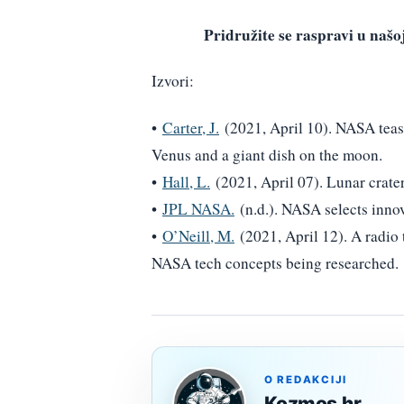
Pridružite se raspravi u na
Izvori:
•
Carter, J.
(2021, April 10). NASA teas
Venus and a giant dish on the moon.
•
Hall, L.
(2021, April 07). Lunar crate
•
JPL NASA.
(n.d.). NASA selects innov
•
O’Neill, M.
(2021, April 12). A radio 
NASA tech concepts being researched.
O REDAKCIJI
Kozmos.hr