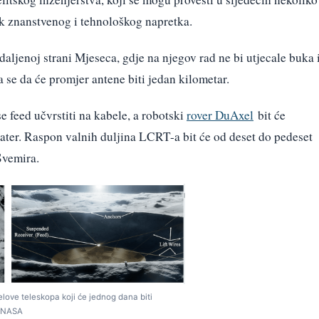
ijek znanstvenog i tehnološkog napretka.
daljenoj strani Mjeseca, gdje na njegov rad ne bi utjecale buka 
 se da će promjer antene biti jedan kilometar.
e feed učvrstiti na kabele, a robotski
rover DuAxel
bit će
ater. Raspon valnih duljina LCRT-a bit će od deset do pedeset
Svemira.
elove teleskopa koji će jednog dana biti
: NASA