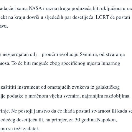
, tada će i sama NASA i razna druga poduzeća biti uključena u ra
jekt na kraju dovrši u sljedećih par desetljeća, LCRT će postati
avu.
nevjerojatan cilj – proučiti evoluciju Svemira, od stvaranja
mosa. To će biti moguće zbog specifičnog mjesta lunarnog
 zaštititi instrument od ometajućih zvukova iz galaktičkog
nije podatke o mračnom vijeku svemira, najranijim razdobljima.
nje. Ne postoji jamstvo da će ikada postati stvarnost ili kada s
sljedećeg desetljeća ili, na primjer, za 30 godina.Napokon,
uno su teži zadatak.