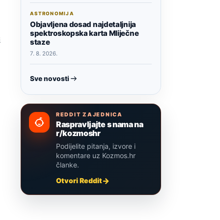
ASTRONOMIJA
Objavljena dosad najdetaljnija
spektroskopska karta Mliječne
i
staze
7. 8. 2026.
Sve novosti
REDDIT ZAJEDNICA
Raspravljajte s nama na
r/kozmoshr
Podijelite pitanja, izvore i
komentare uz Kozmos.hr
članke.
Otvori Reddit