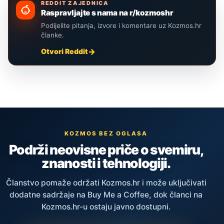
REDDIT ZAJEDNICA
Raspravljajte s nama na r/kozmoshr
Podijelite pitanja, izvore i komentare uz Kozmos.hr
članke.
Otvori Reddit
KOZMOS BEZ OGLASA
Podrži neovisne priče o svemiru,
znanosti i tehnologiji.
Članstvo pomaže održati Kozmos.hr i može uključivati
dodatne sadržaje na Buy Me a Coffee, dok članci na
Kozmos.hr-u ostaju javno dostupni.