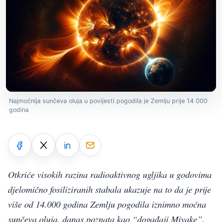
Najmoćnija sunčeva oluja u povijesti pogodila je Zemlju prije 14 000
godina
Otkriće visokih razina radioaktivnog ugljika u godovima
djelomično fosiliziranih stabala ukazuje na to da je prije
više od 14.000 godina Zemlju pogodila iznimno moćna
sunčeva oluja, danas poznata kao “događaji Miyake”.