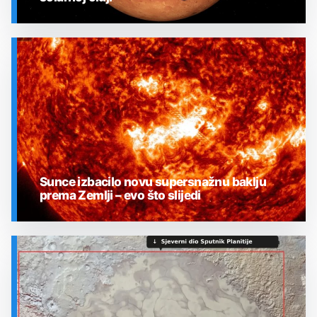
SVEMIR
Sunce izbacilo novu supersnažnu baklju
prema Zemlji – evo što slijedi
SVEMIR