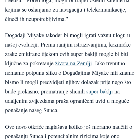
kojima se oslanjamo za navigaciju i telekomunikacije,
čineći ih neupotrebljivima.”
Događaji Miyake također bi mogli igrati važnu ulogu u
našoj evoluciji. Prema ranijim istraživanjima, kozmičke
zrake emitirane tijekom ovih super baklji mogle bi biti
ključne za pokretanje
života na Zemlji
. Iako trenutno
nemamo potpunu sliku o Događajima Miyake niti znamo
bismo li mogli predvidjeti njihov dolazak prije nego što
bude prekasno, promatranje sličnih
super baklji
na
udaljenim zvijezdama pruža ograničeni uvid u moguće
ponašanje našeg Sunca.
Ovo novo otkriće naglašava koliko još moramo naučiti o
ponašanju Sunca i potencijalnim rizicima koje ono