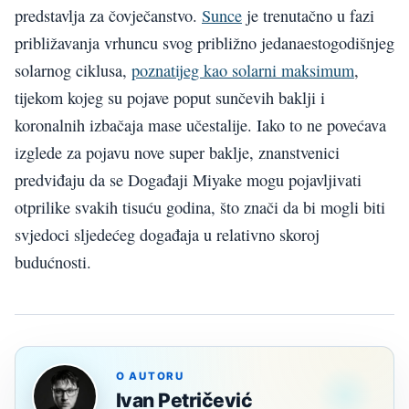
predstavlja za čovječanstvo.
Sunce
je trenutačno u fazi
približavanja vrhuncu svog približno jedanaestogodišnjeg
solarnog ciklusa,
poznatijeg kao solarni maksimum
,
tijekom kojeg su pojave poput sunčevih baklji i
koronalnih izbačaja mase učestalije. Iako to ne povećava
izglede za pojavu nove super baklje, znanstvenici
predviđaju da se Događaji Miyake mogu pojavljivati
otprilike svakih tisuću godina, što znači da bi mogli biti
svjedoci sljedećeg događaja u relativno skoroj
budućnosti.
O AUTORU
Ivan Petričević