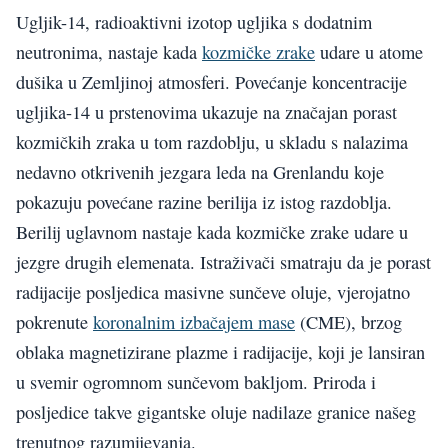
Ugljik-14, radioaktivni izotop ugljika s dodatnim
neutronima, nastaje kada
kozmičke zrake
udare u atome
dušika u Zemljinoj atmosferi. Povećanje koncentracije
ugljika-14 u prstenovima ukazuje na značajan porast
kozmičkih zraka u tom razdoblju, u skladu s nalazima
nedavno otkrivenih jezgara leda na Grenlandu koje
pokazuju povećane razine berilija iz istog razdoblja.
Berilij uglavnom nastaje kada kozmičke zrake udare u
jezgre drugih elemenata. Istraživači smatraju da je porast
radijacije posljedica masivne sunčeve oluje, vjerojatno
pokrenute
koronalnim izbačajem mase
(CME), brzog
oblaka magnetizirane plazme i radijacije, koji je lansiran
u svemir ogromnom sunčevom bakljom. Priroda i
posljedice takve gigantske oluje nadilaze granice našeg
trenutnog razumijevanja.