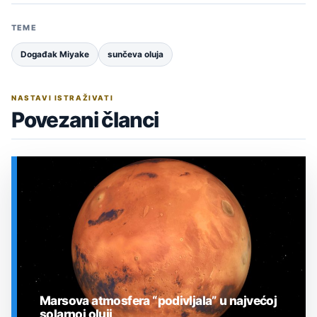
TEME
Događak Miyake
sunčeva oluja
NASTAVI ISTRAŽIVATI
Povezani članci
Marsova atmosfera “podivljala” u najvećoj
solarnoj oluji