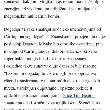
sunčevom bakljom, vidljivom astronomima na Zemlji, s
energijom ekvivalentnom približno deset milijardi 1-
megatonskih nuklearnih bombi.
Događaji Miyake smatraju se daleko intenzivnijima od
Carringtonovog događaja. Znanstvenici procjenjuju da je
posljednji Događaj Miyake bio otprilike osamdeset puta
moćniji od Carringtonova, dok bi nedavno otkrivena
super baklja mogla imati dvostruko veću snagu.
Posljedice takve sunčeve oluje danas bi bile razorne.
“Ekstremni događaji te vrste mogli bi nepopravljivo
oštetiti transformatore unutar naših elektroenergetskih
mreža, uzrokujući dugotrajne i opsežne prekide u
opskrbi električnom energijom,”
ističe Tim Heaton
,
suautor studije i stručnjak za ugljik-14 na Sveučilištu u
Leedsu. “Pored toga, mogli bi trajno oštetiti satelite na