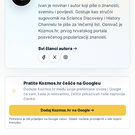
Ivan je novinar i autor koji piše o znanosti,
svemiru i povijesti. Gostuje kao stručni
sugovornik na Science Discovery i History
Channelu te piše za Večernji list. Osnivač je
Kozmos.hr, prvog hrvatskog portala
posvećenog popularizaciji znanosti.
Svi članci autora
Pratite Kozmos.hr češće na Googleu
Dodajte Kozmos.hr među svoje preferirane izvore i Google
će vam, kada je relevantno, češće prikazivati naše najnovije
članke.
Dodaj Kozmos.hr na Google
Potrebno je biti prijavljen na Google račun. Odabir možete promijeniti u bilo kojem
trenutku.