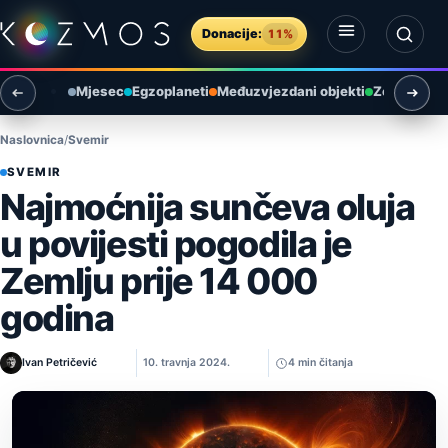
Preskoči na sadržaj
Donacije:
11%
Otvori izbornik
Otvori pretragu
Mjesec
Egzoplaneti
Međuzvjezdani objekti
Zemlja i ok
Naslovnica
Svemir
SVEMIR
Najmoćnija sunčeva oluja
u povijesti pogodila je
Zemlju prije 14 000
godina
Ivan Petričević
10. travnja 2024.
4 min čitanja