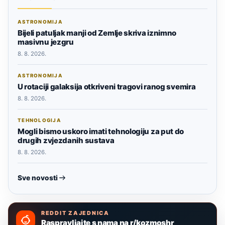
ASTRONOMIJA
Bijeli patuljak manji od Zemlje skriva iznimno
masivnu jezgru
8. 8. 2026.
ASTRONOMIJA
U rotaciji galaksija otkriveni tragovi ranog svemira
8. 8. 2026.
TEHNOLOGIJA
Mogli bismo uskoro imati tehnologiju za put do
drugih zvjezdanih sustava
8. 8. 2026.
Sve novosti
REDDIT ZAJEDNICA
Raspravljajte s nama na r/kozmoshr