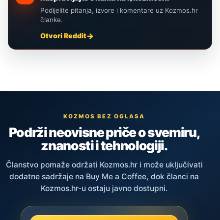
Podijelite pitanja, izvore i komentare uz Kozmos.hr
članke.
Otvori Reddit
KOZMOS BEZ OGLASA
Podrži neovisne priče o svemiru,
znanosti i tehnologiji.
Članstvo pomaže održati Kozmos.hr i može uključivati
dodatne sadržaje na Buy Me a Coffee, dok članci na
Kozmos.hr-u ostaju javno dostupni.