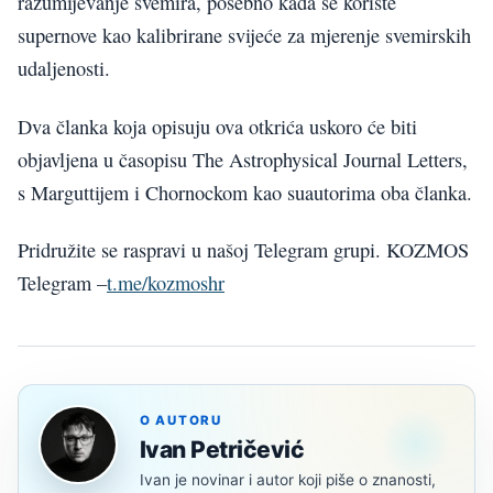
razumijevanje svemira, posebno kada se koriste
supernove kao kalibrirane svijeće za mjerenje svemirskih
udaljenosti.
Dva članka koja opisuju ova otkrića uskoro će biti
objavljena u časopisu The Astrophysical Journal Letters,
s Marguttijem i Chornockom kao suautorima oba članka.
Pridružite se raspravi u našoj Telegram grupi. KOZMOS
Telegram –
t.me/kozmoshr
O AUTORU
Ivan Petričević
Ivan je novinar i autor koji piše o znanosti,