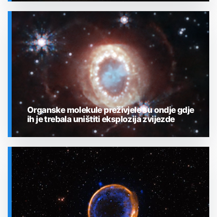
SVEMIR
Organske molekule preživjele su ondje gdje
ih je trebala uništiti eksplozija zvijezde
SVEMIR