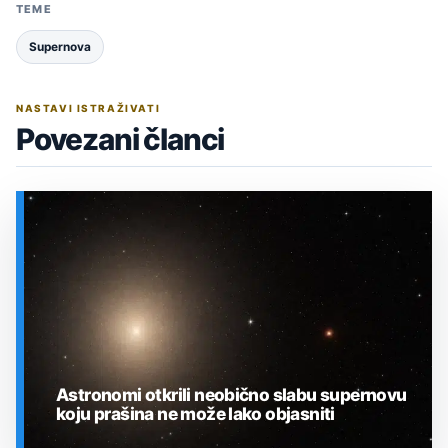
TEME
Supernova
NASTAVI ISTRAŽIVATI
Povezani članci
Astronomi otkrili neobično slabu supernovu
koju prašina ne može lako objasniti