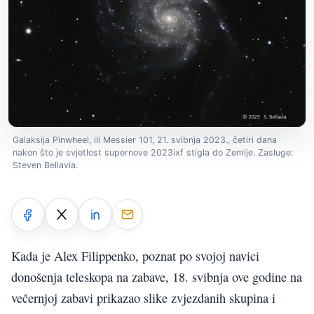
Galaksija Pinwheel, ili Messier 101, 21. svibnja 2023., četiri dana
nakon što je svjetlost supernove 2023ixf stigla do Zemlje. Zasluge:
Steven Bellavia.
Kada je Alex Filippenko, poznat po svojoj navici
donošenja teleskopa na zabave, 18. svibnja ove godine na
večernjoj zabavi prikazao slike zvjezdanih skupina i