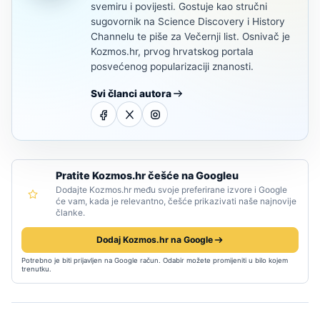
svemiru i povijesti. Gostuje kao stručni
sugovornik na Science Discovery i History
Channelu te piše za Večernji list. Osnivač je
Kozmos.hr, prvog hrvatskog portala
posvećenog popularizaciji znanosti.
Svi članci autora
Pratite Kozmos.hr češće na Googleu
Dodajte Kozmos.hr među svoje preferirane izvore i Google
će vam, kada je relevantno, češće prikazivati naše najnovije
članke.
Dodaj Kozmos.hr na Google
Potrebno je biti prijavljen na Google račun. Odabir možete promijeniti u bilo kojem
trenutku.