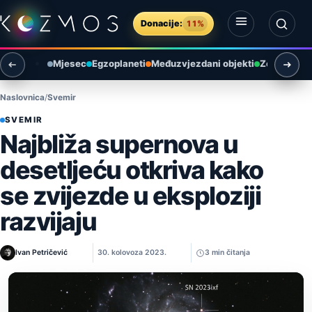
Preskoči na sadržaj
Donacije:
11%
Otvori izbornik
Otvori pretragu
Mjesec
Egzoplaneti
Međuzvjezdani objekti
Zemlja i ok
Naslovnica
Svemir
SVEMIR
Najbliža supernova u
desetljeću otkriva kako
se zvijezde u eksploziji
razvijaju
Ivan Petričević
30. kolovoza 2023.
3 min čitanja