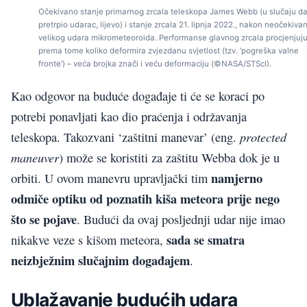
Očekivano stanje primarnog zrcala teleskopa James Webb (u slučaju da
pretrpio udarac, lijevo) i stanje zrcala 21. lipnja 2022., nakon neočekiva
velikog udara mikrometeoroida. Performanse glavnog zrcala procjenjuju
prema tome koliko deformira zvjezdanu svjetlost (tzv. ‘pogreška valne
fronte’) – veća brojka znači i veću deformaciju (©NASA/STScI).
Kao odgovor na buduće događaje ti će se koraci po
potrebi ponavljati kao dio praćenja i održavanja
protected
teleskopa. Takozvani ‘zaštitni manevar’ (eng.
maneuver
) može se koristiti za zaštitu Webba dok je u
namjerno
orbiti. U ovom manevru upravljački tim
odmiče optiku od poznatih kiša meteora prije nego
što se pojave
. Budući da ovaj posljednji udar nije imao
sada se smatra
nikakve veze s kišom meteora,
neizbježnim slučajnim događajem
.
Ublažavanje budućih udara