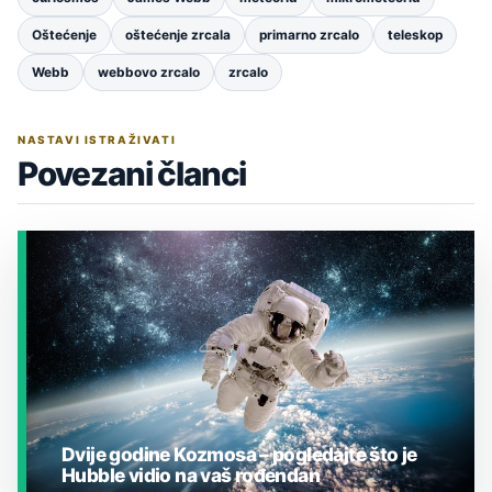
Oštećenje
oštećenje zrcala
primarno zrcalo
teleskop
Webb
webbovo zrcalo
zrcalo
NASTAVI ISTRAŽIVATI
Povezani članci
Dvije godine Kozmosa – pogledajte što je
Hubble vidio na vaš rođendan