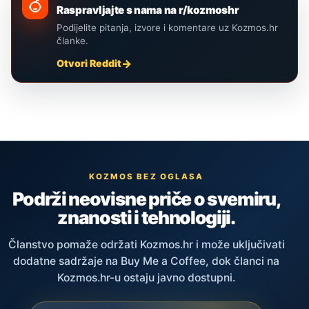
Raspravljajte s nama na r/kozmoshr
Podijelite pitanja, izvore i komentare uz Kozmos.hr
članke.
Otvori Reddit
KOZMOS BEZ OGLASA
Podrži neovisne priče o svemiru,
znanosti i tehnologiji.
Članstvo pomaže održati Kozmos.hr i može uključivati
dodatne sadržaje na Buy Me a Coffee, dok članci na
Kozmos.hr-u ostaju javno dostupni.