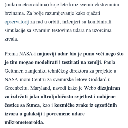
(mikrometeoroidima) koje lete kroz svemir ekstremnim
brzinama. Za bolje razumijevanje kako ojačati
opservatorij
za rad u orbiti, inženjeri su kombinirali
simulacije sa stvarnim testovima udara na uzorcima
zrcala.
najnoviji udar bio je puno veći nego što
Prema NASA-i
je tim mogao modelirati i testirati na zemlji
. Paula
Geithner, zamjeniku tehničkog direktora za projekte u
NASA-inom Centru za svemirske letove Goddard u
dizajniran
Greenbeltu, Maryland, navodi kako je Webb
za izdržati jaku ultraljubičastu svjetlost i nabijene
čestice sa Sunca
kozmičke zrake iz egzotičnih
, kao i
izvora u galaksiji
povremene udare
i
mikrometeoroida
.