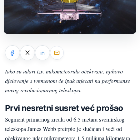
Iako su udari tzv. mikometeorida očekivani, njihovo
djelovanje s vremenom će ipak utjecati na performanse
novog revolucionarnog teleskopa.
Prvi nesretni susret već prošao
Segment primarnog zrcala od 6.5 metara svemirskog
teleskopa James Webb pretrpio je slučajan i veći od
očekivanog udar mikrometeora 1.5 milijuna kilometara