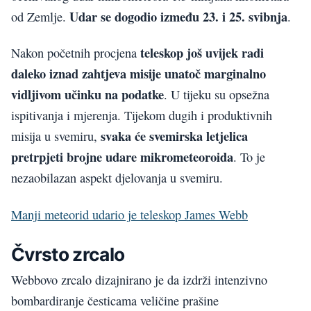
Udar se dogodio između 23. i 25. svibnja
od Zemlje.
.
teleskop još uvijek radi
Nakon početnih procjena
daleko iznad zahtjeva misije unatoč marginalno
vidljivom učinku na podatke
. U tijeku su opsežna
ispitivanja i mjerenja. Tijekom dugih i produktivnih
svaka će svemirska letjelica
misija u svemiru,
pretrpjeti brojne udare mikrometeoroida
. To je
nezaobilazan aspekt djelovanja u svemiru.
Manji meteorid udario je teleskop James Webb
Čvrsto zrcalo
Webbovo zrcalo dizajnirano je da izdrži intenzivno
bombardiranje česticama veličine prašine