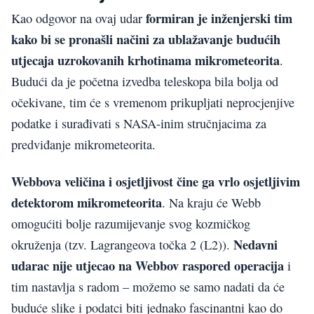
formiran je inženjerski tim
Kao odgovor na ovaj udar
kako bi se pronašli načini za ublažavanje budućih
utjecaja uzrokovanih krhotinama mikrometeorita
.
Budući da je početna izvedba teleskopa bila bolja od
očekivane, tim će s vremenom prikupljati neprocjenjive
podatke i surađivati s NASA-inim stručnjacima za
predviđanje mikrometeorita.
Webbova veličina i osjetljivost čine ga vrlo osjetljivim
detektorom mikrometeorita
. Na kraju će Webb
omogućiti bolje razumijevanje svog kozmičkog
Nedavni
okruženja (tzv. Lagrangeova točka 2 (L2)).
udarac nije utjecao na Webbov raspored operacija
i
tim nastavlja s radom – možemo se samo nadati da će
buduće slike i podatci biti jednako fascinantni kao do