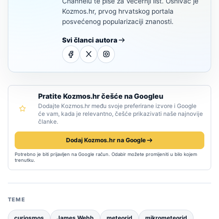
Channelu te piše za Večernji list. Osnivač je
Kozmos.hr, prvog hrvatskog portala
posvećenog popularizaciji znanosti.
Svi članci autora
Pratite Kozmos.hr češće na Googleu
Dodajte Kozmos.hr među svoje preferirane izvore i Google
će vam, kada je relevantno, češće prikazivati naše najnovije
članke.
Dodaj Kozmos.hr na Google
Potrebno je biti prijavljen na Google račun. Odabir možete promijeniti u bilo kojem
trenutku.
TEME
curiosmos
James Webb
meteorid
mikrometeorid