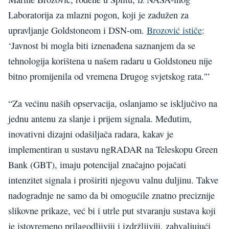
Laboratorija za mlazni pogon, koji je zadužen za
upravljanje Goldstoneom i DSN-om.
Brozović ističe
:
‘Javnost bi mogla biti iznenađena saznanjem da se
tehnologija korištena u našem radaru u Goldstoneu nije
bitno promijenila od vremena Drugog svjetskog rata.'”
“Za većinu naših opservacija, oslanjamo se isključivo na
jednu antenu za slanje i prijem signala. Međutim,
inovativni dizajni odašiljača radara, kakav je
implementiran u sustavu ngRADAR na Teleskopu Green
Bank (GBT), imaju potencijal značajno pojačati
intenzitet signala i proširiti njegovu valnu duljinu. Takve
nadogradnje ne samo da bi omogućile znatno preciznije
slikovne prikaze, već bi i utrle put stvaranju sustava koji
je istovremeno prilagodljiviji i izdržljiviji, zahvaljujući