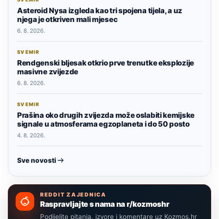
Asteroid Nysa izgleda kao tri spojena tijela, a uz
njega je otkriven mali mjesec
6. 8. 2026.
SVEMIR
Rendgenski bljesak otkrio prve trenutke eksplozije
masivne zvijezde
6. 8. 2026.
SVEMIR
Prašina oko drugih zvijezda može oslabiti kemijske
signale u atmosferama egzoplaneta i do 50 posto
4. 8. 2026.
Sve novosti
REDDIT ZAJEDNICA
Raspravljajte s nama na r/kozmoshr
Podijelite pitanja, izvore i komentare uz Kozmos.hr