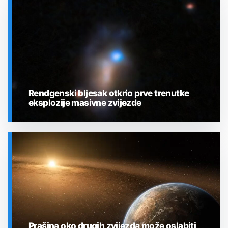
SVEMIR
Rendgenski bljesak otkrio prve trenutke
eksplozije masivne zvijezde
SVEMIR
Prašina oko drugih zvijezda može oslabiti