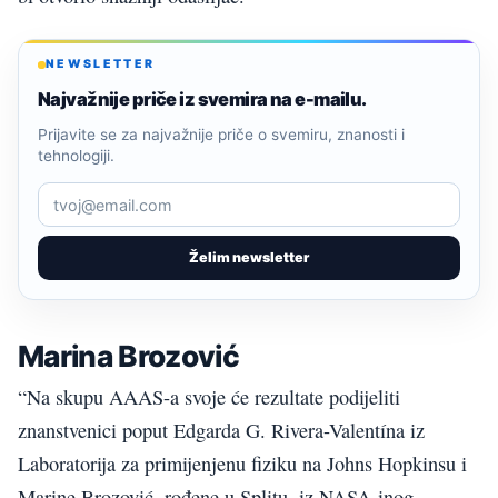
NEWSLETTER
Najvažnije priče iz svemira na e-mailu.
Prijavite se za najvažnije priče o svemiru, znanosti i
tehnologiji.
Želim newsletter
Marina Brozović
“Na skupu AAAS-a svoje će rezultate podijeliti
znanstvenici poput Edgarda G. Rivera-Valentína iz
Laboratorija za primijenjenu fiziku na Johns Hopkinsu i
Marine Brozović, rođene u Splitu, iz NASA-inog