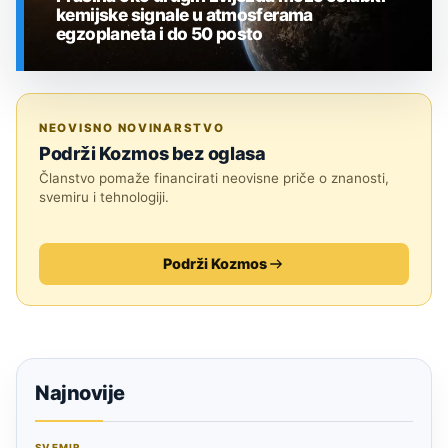
kemijske signale u atmosferama
egzoplaneta i do 50 posto
SVEMIR
NEOVISNO NOVINARSTVO
Podrži Kozmos bez oglasa
Članstvo pomaže financirati neovisne priče o znanosti,
svemiru i tehnologiji.
Podrži Kozmos
Najnovije
SVEMIR