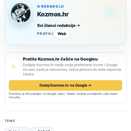
O REDAKCIJI
Kozmos.hr
Svi članci redakcije
Web
PROFILI
Pratite Kozmos.hr češće na Googleu
Dodajte Kozmos.hr među svoje preferirane izvore i Google
će vam, kada je relevantno, češće prikazivati naše najnovije
članke.
Dodaj Kozmos.hr na Google
Potrebno je biti prijavljen na Google račun. Odabir možete promijeniti u bilo kojem
trenutku.
TEME