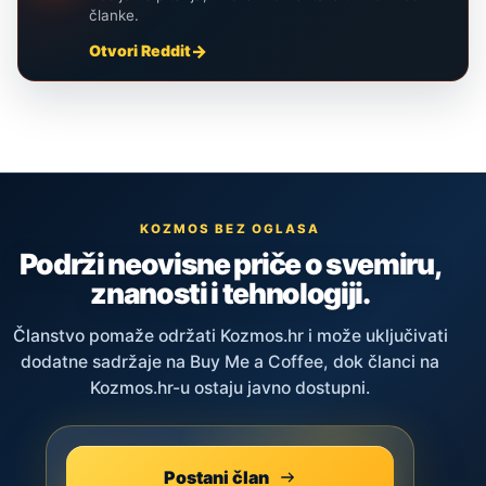
članke.
Otvori Reddit
KOZMOS BEZ OGLASA
Podrži neovisne priče o svemiru,
znanosti i tehnologiji.
Članstvo pomaže održati Kozmos.hr i može uključivati
dodatne sadržaje na Buy Me a Coffee, dok članci na
Kozmos.hr-u ostaju javno dostupni.
Postani član