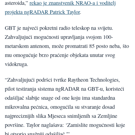
asteroida,”
rekao je znanstvenik NRAO-a i voditelj
projekta ngRADAR Patrick Taylor
.
GBT je najveći pokretni radio teleskop na svijetu.
Zahvaljujući mogućnosti upravljanja svojom 100-
metarskom antenom, može promatrati 85 posto neba, što
mu omogućuje brzo praćenje objekata unutar svog
vidokruga.
“Zahvaljujući podršci tvrtke Raytheon Technologies,
pilot testiranja sistema ngRADAR na GBT-u, koristeći
odašiljač slabije snage od one koju ima standardna
mikrovalna pećnica, omogućila su stvaranje dosad
najpreciznijih slika Mjeseca snimljenih sa Zemljine
površine. Taylor naglašava: ‘Zamislite mogućnosti koje
bi otvorio snažniji odašiljač.'”