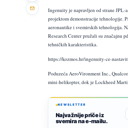
Ingenuity je napravljen od strane JPL-a
projektom demonstracije tehnologije. P
aeronautike i svemirskih tehnologija. 
Research Center pružali su značajnu pd
tehničkih karakteristika.
https://kozmos.hr/ingenuity-ce-nastavit
Poduzeća AeroVironment Inc., Qualcomm
mini-helikopter, dok je Lockheed Marti
NEWSLETTER
Najvažnije priče iz
svemira na e-mailu.