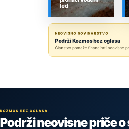
led
SVEMIR
NEOVISNO NOVINARSTVO
Podrži Kozmos bez oglasa
Članstvo pomaže financirati neovisne pri
KOZMOS BEZ OGLASA
Podrži neovisne priče o