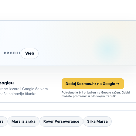
Web
PROFILI
oogleu
Dodaj Kozmos.hr na Google
rane izvore i Google će vam,
Potrebno je biti prijavljen na Google račun. Odabir
 naše najnovije članke.
možete promijeniti u bilo kojem trenutku.
rs
Mars iz zraka
Rover Perseverance
Slika Marsa