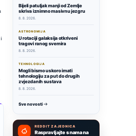
Bijeli patuljak manji od Zemlje
m
skriva iznimno masivnu jezgru
8. 8. 2026.
ASTRONOMIJA
i
U rotaciji galaksija otkriveni
tragovi ranog svemira
8. 8. 2026.
TEHNOLOGIJA
Mogli bismo uskoro imati
tehnologiju za put do drugih
a
zvjezdanih sustava
8. 8. 2026.
Sve novosti
REDDIT ZAJEDNICA
Raspravljajte s nama na