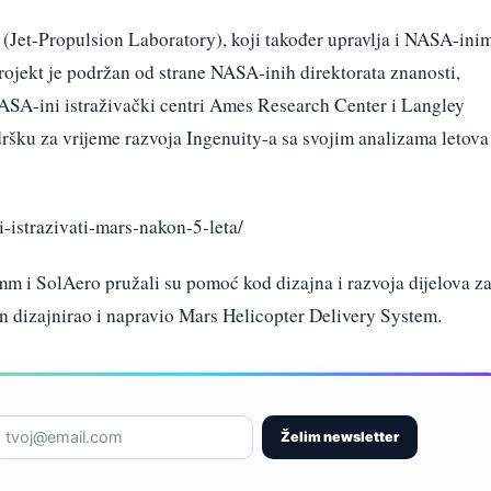
 (Jet-Propulsion Laboratory), koji također upravlja i NASA-ini
rojekt je podržan od strane NASA-inih direktorata znanosti,
NASA-ini istraživački centri Ames Research Center i Langley
ršku za vrijeme razvoja Ingenuity-a sa svojim analizama letova 
i-istrazivati-mars-nakon-5-leta/
 i SolAero pružali su pomoć kod dizajna i razvoja dijelova z
n dizajnirao i napravio Mars Helicopter Delivery System.
Želim newsletter