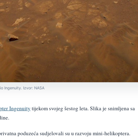
o Ingenuity. Izvor: NASA
pter Ingenuity
tijekom svojeg šestog leta. Slika je snimljena sa
dine.
i privatna poduzeća sudjelovali su u razvoju mini-helikoptera.