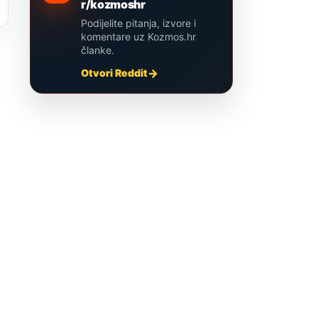
r/kozmoshr
Podijelite pitanja, izvore i
komentare uz Kozmos.hr
članke.
Otvori Reddit