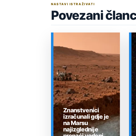
NASTAVI ISTRAŽIVATI
Povezani članc
Znanstvenici
izračunali gdje je
na Marsu
najizglednije
pronaći vodeni