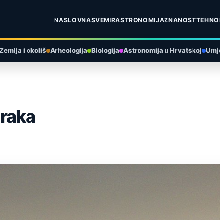
NASLOVNA
SVEMIR
ASTRONOMIJA
ZNANOST
TEHNO
Zemlja i okoliš
Arheologija
Biologija
Astronomija u Hrvatskoj
Umje
zraka