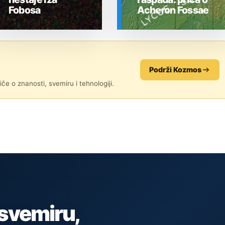
Fobosa
Acheron Fossae
SVEMIR
SVEMIR
Podrži Kozmos
če o znanosti, svemiru i tehnologiji.
 svemiru,