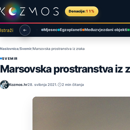
Preskoči na sadržaj
Donacije:
11%
Istraži
Mjesec
Egzoplaneti
Međuzvjezdani objekti
Naslovnica
Svemir
Marsovska prostranstva iz zraka
SVEMIR
Marsovska prostranstva iz 
Kozmos.hr
28. svibnja 2021.
2 min čitanja