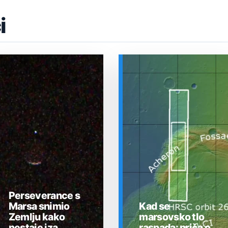
i
Perseverance s
Marsa snimio
Kad se
Zemlju kako
marsovsko tlo
nestaje iza
raspada: priča o