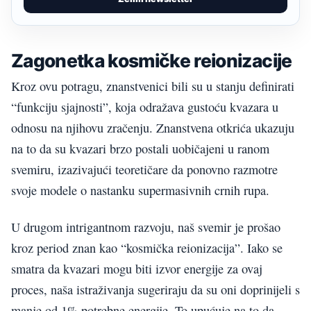
Zagonetka kosmičke reionizacije
Kroz ovu potragu, znanstvenici bili su u stanju definirati
“funkciju sjajnosti”, koja odražava gustoću kvazara u
odnosu na njihovu zračenju. Znanstvena otkrića ukazuju
na to da su kvazari brzo postali uobičajeni u ranom
svemiru, izazivajući teoretičare da ponovno razmotre
svoje modele o nastanku supermasivnih crnih rupa.
U drugom intrigantnom razvoju, naš svemir je prošao
kroz period znan kao “kosmička reionizacija”. Iako se
smatra da kvazari mogu biti izvor energije za ovaj
proces, naša istraživanja sugeriraju da su oni doprinijeli s
manje od 1% potrebne energije. To upućuje na to da