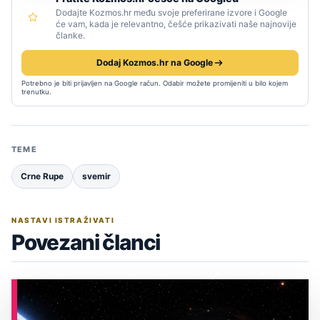
Dodajte Kozmos.hr među svoje preferirane izvore i Google
će vam, kada je relevantno, češće prikazivati naše najnovije
članke.
Dodaj Kozmos.hr na Google
Potrebno je biti prijavljen na Google račun. Odabir možete promijeniti u bilo kojem
trenutku.
TEME
Crne Rupe
svemir
NASTAVI ISTRAŽIVATI
Povezani članci