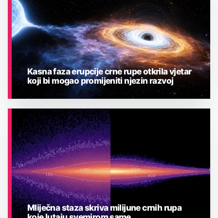
Kasna faza erupcije crne rupe otkrila vjetar
koji bi mogao promijeniti njezin razvoj
ASTRONOMIJA
Mliječna staza skriva milijune crnih rupa
koje lutaju svemirom same