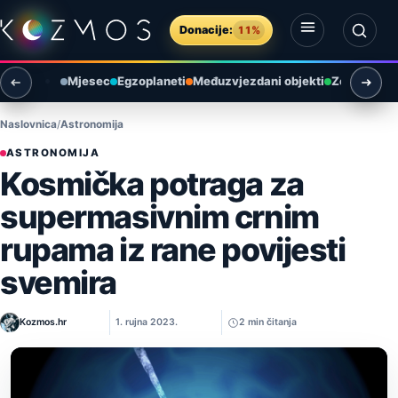
Preskoči na sadržaj
Donacije:
11%
Otvori izbornik
Otvori pretragu
Mjesec
Egzoplaneti
Međuzvjezdani objekti
Zemlja i ok
Naslovnica
Astronomija
ASTRONOMIJA
Kosmička potraga za
supermasivnim crnim
rupama iz rane povijesti
svemira
Kozmos.hr
1. rujna 2023.
2 min čitanja