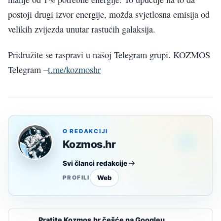
postoji drugi izvor energije, možda svjetlosna emisija od
velikih zvijezda unutar rastućih galaksija.
Pridružite se raspravi u našoj Telegram grupi. KOZMOS
Telegram –
t.me/kozmoshr
O REDAKCIJI
Kozmos.hr
Svi članci redakcije
Web
PROFILI
Pratite Kozmos.hr češće na Googleu