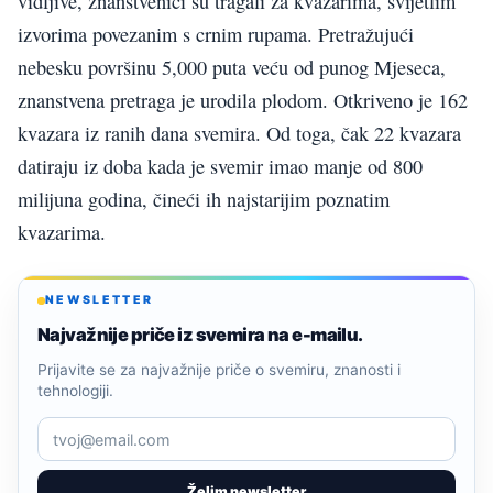
vidljive, znanstvenici su tragali za kvazarima, svijetlim
izvorima povezanim s crnim rupama. Pretražujući
nebesku površinu 5,000 puta veću od punog Mjeseca,
znanstvena pretraga je urodila plodom. Otkriveno je 162
kvazara iz ranih dana svemira. Od toga, čak 22 kvazara
datiraju iz doba kada je svemir imao manje od 800
milijuna godina, čineći ih najstarijim poznatim
kvazarima.
NEWSLETTER
Najvažnije priče iz svemira na e-mailu.
Prijavite se za najvažnije priče o svemiru, znanosti i
tehnologiji.
Želim newsletter