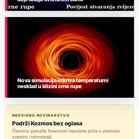
ASTRONOMIJA
Nova simulacija otkriva temperaturni
nesklad u blizini crne rupe
ASTRONOMIJA
NEOVISNO NOVINARSTVO
Podrži Kozmos bez oglasa
Članstvo pomaže financirati neovisne priče o znanosti,
svemiru i tehnologiji.