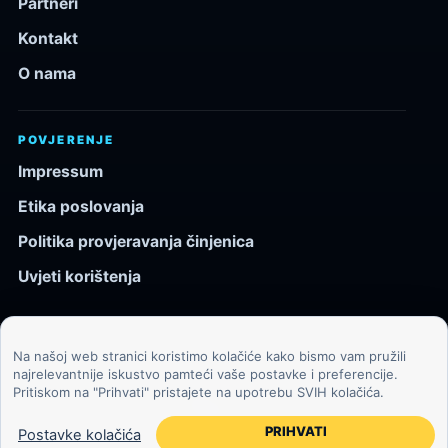
Partneri
Kontakt
O nama
POVJERENJE
Impressum
Etika poslovanja
Politika provjeravanja činjenica
Uvjeti korištenja
Na našoj web stranici koristimo kolačiće kako bismo vam pružili
© 2026 Kozmos.hr. Sva prava pridržana.
najrelevantnije iskustvo pamteći vaše postavke i preferencije.
Pritiskom na "Prihvati" pristajete na upotrebu SVIH kolačića.
Svemir, znanost, tehnologija i velike ideje za znatiželjne
čitatelje.
PRIHVATI
Postavke kolačića