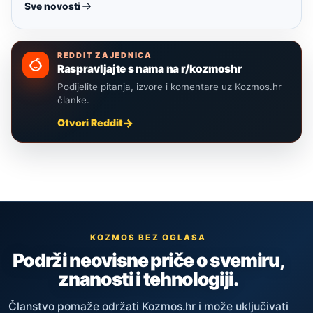
Sve novosti
REDDIT ZAJEDNICA
Raspravljajte s nama na r/kozmoshr
Podijelite pitanja, izvore i komentare uz Kozmos.hr
članke.
Otvori Reddit
KOZMOS BEZ OGLASA
Podrži neovisne priče o svemiru,
znanosti i tehnologiji.
Članstvo pomaže održati Kozmos.hr i može uključivati