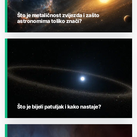
Što je metaličnost zvijezda i zašto
astronomima toliko znači?
JESTE LI ZNALI?
Što je bijeli patuljak i kako nastaje?
JESTE LI ZNALI?