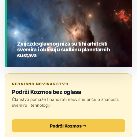
Zvijezde glavnog niza su tihi arhitekti
svemira i oblikuju sudbinu planetarnih
sustava
JESTE LI ZNALI?
NEOVISNO NOVINARSTVO
Podrži Kozmos bez oglasa
Članstvo pomaže financirati neovisne priče o znanosti,
svemiru i tehnologiji.
Podrži Kozmos