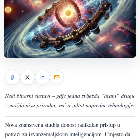
Neki binarni sustavi – gdje jedna zvijezda “hrani” drugu
– možda nisu prirodni, već rezultat napredne tehnologije.
Nova znanstvena studija donosi radikalan pristup u
potrazi za izvanzemaljskom inteligencijom. Umjesto da