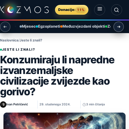
Preskoči na sadržaj
Donacije:
11%
Otvori izbornik
Otvori pretragu
Mjesec
Egzoplaneti
Međuzvjezdani objekti
Zemlja i ok
Naslovnica
Jeste li znali?
JESTE LI ZNALI?
Konzumiraju li napredne
izvanzemaljske
civilizacije zvijezde kao
gorivo?
Ivan Petričević
29. studenoga 2024.
3 min čitanja