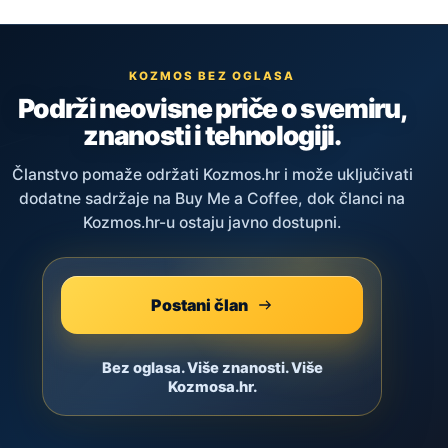
KOZMOS BEZ OGLASA
Podrži neovisne priče o svemiru,
znanosti i tehnologiji.
Članstvo pomaže održati Kozmos.hr i može uključivati
dodatne sadržaje na Buy Me a Coffee, dok članci na
Kozmos.hr-u ostaju javno dostupni.
Postani član
Bez oglasa. Više znanosti. Više
Kozmosa.hr.