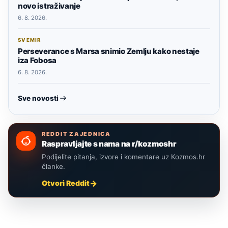
novo istraživanje
6. 8. 2026.
SVEMIR
Perseverance s Marsa snimio Zemlju kako nestaje
iza Fobosa
6. 8. 2026.
Sve novosti
REDDIT ZAJEDNICA
Raspravljajte s nama na r/kozmoshr
Podijelite pitanja, izvore i komentare uz Kozmos.hr
članke.
Otvori Reddit