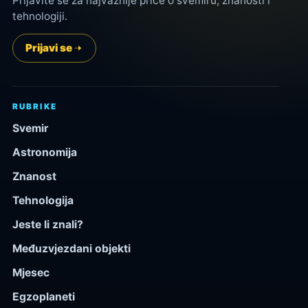
Prijavite se za najvažnije priče o svemiru, znanosti i
tehnologiji.
Prijavi se
RUBRIKE
Svemir
Astronomija
Znanost
Tehnologija
Jeste li znali?
Međuzvjezdani objekti
Mjesec
Egzoplaneti