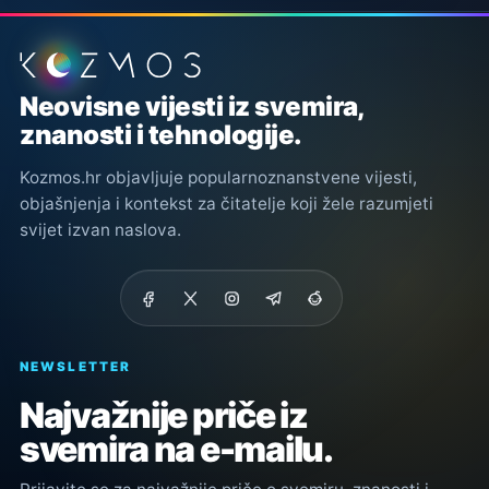
Podnožje stranice
Neovisne vijesti iz svemira,
znanosti i tehnologije.
Kozmos.hr objavljuje popularnoznanstvene vijesti,
objašnjenja i kontekst za čitatelje koji žele razumjeti
svijet izvan naslova.
NEWSLETTER
Najvažnije priče iz
svemira na e-mailu.