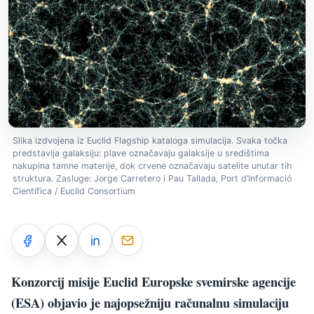
Slika izdvojena iz Euclid Flagship kataloga simulacija. Svaka točka
predstavlja galaksiju: plave označavaju galaksije u središtima
nakupina tamne materije, dok crvene označavaju satelite unutar tih
struktura. Zasluge: Jorge Carretero i Pau Tallada, Port d’Informació
Científica / Euclid Consortium
Konzorcij misije Euclid Europske svemirske agencije
(ESA) objavio je najopsežniju računalnu simulaciju