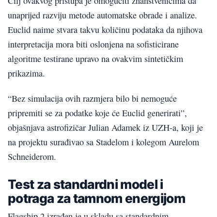
Cilj ovakvog pristupa je omogućiti znanstvenicima da
unaprijed razviju metode automatske obrade i analize.
Euclid naime stvara takvu količinu podataka da njihova
interpretacija mora biti oslonjena na sofisticirane
algoritme testirane upravo na ovakvim sintetičkim
prikazima.
“Bez simulacija ovih razmjera bilo bi nemoguće
pripremiti se za podatke koje će Euclid generirati”,
objašnjava astrofizičar Julian Adamek iz UZH-a, koji je
na projektu surađivao sa Stadelom i kolegom Aurelom
Schneiderom.
Test za standardni model i
potraga za tamnom energijom
Flagship 2 izrađen je u skladu sa standardnim