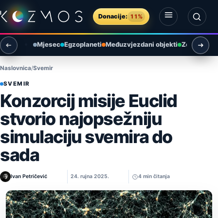
Preskoči na sadržaj
Donacije:
11%
Otvori izbornik
Otvori pretragu
Mjesec
Egzoplaneti
Međuzvjezdani objekti
Zemlja i ok
Naslovnica
Svemir
SVEMIR
Konzorcij misije Euclid
stvorio najopsežniju
simulaciju svemira do
sada
Ivan Petričević
24. rujna 2025.
4 min čitanja