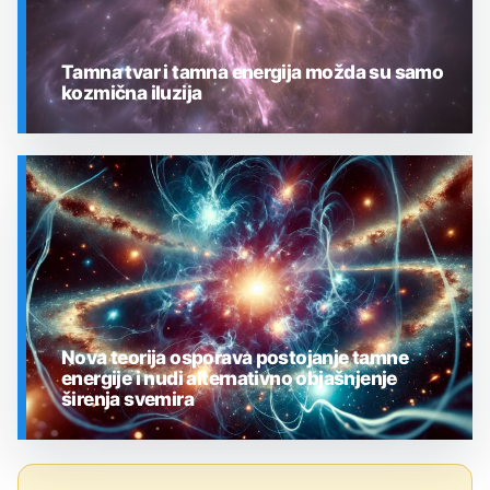
Tamna tvar i tamna energija možda su samo
kozmična iluzija
SVEMIR
Nova teorija osporava postojanje tamne
energije i nudi alternativno objašnjenje
širenja svemira