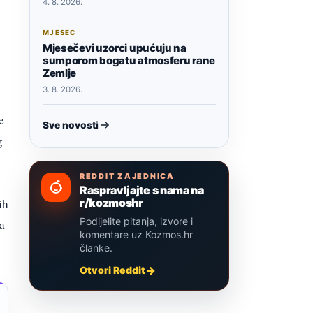
4. 8. 2026.
MJESEC
Mjesečevi uzorci upućuju na
sumporom bogatu atmosferu rane
Zemlje
3. 8. 2026.
e
Sve novosti
g
REDDIT ZAJEDNICA
Raspravljajte s nama na
r/kozmoshr
ih
Podijelite pitanja, izvore i
a
komentare uz Kozmos.hr
članke.
Otvori Reddit