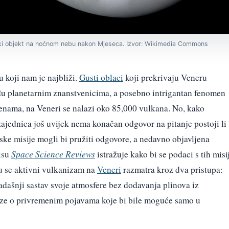
ski objekt na noćnom nebu nakon Mjeseca. Izvor: Wikimedia Commons
 koji nam je najbliži.
Gusti oblaci
koji prekrivaju Veneru
u planetarnim znanstvenicima, a posebno intrigantan fenomen
enama, na Veneri se nalazi oko 85,000 vulkana. No, kako
ajednica još uvijek nema konačan odgovor na pitanje postoji li
ke misije mogli bi pružiti odgovore, a nedavno objavljena
isu
Space Science Reviews
istražuje kako bi se podaci s tih misi
du se aktivni vulkanizam na
Veneri
razmatra kroz dva pristupa:
sadašnji sastav svoje atmosfere bez dodavanja plinova iz
kaze o privremenim pojavama koje bi bile moguće samo u