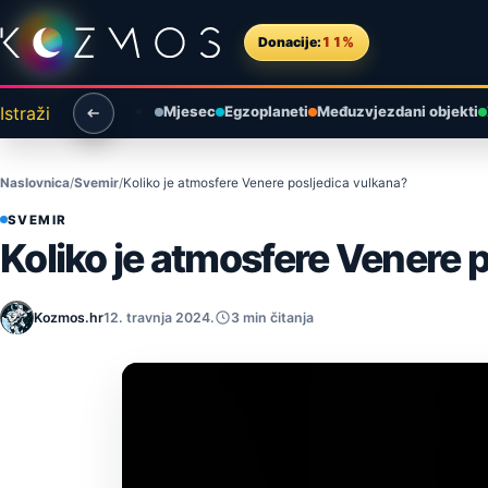
Preskoči na sadržaj
Donacije:
11%
Istraži
Mjesec
Egzoplaneti
Međuzvjezdani objekti
Naslovnica
Svemir
Koliko je atmosfere Venere posljedica vulkana?
SVEMIR
Koliko je atmosfere Venere 
Kozmos.hr
12. travnja 2024.
3 min čitanja