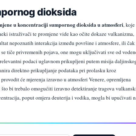
mpornog dioksida
jene u koncentraciji sumpornog dioksida u atmosferi
, koje
 neki istraživači te promjene vide kao očite dokaze vulkanizma,
ltat nepoznatih interakcija između površine i atmosfere, ili čak
o se tiče privremenih pojava, one mogu uključivati sve od voden
relevantni podaci uglavnom prikupljeni putem misija daljinsko
anira direktno prikupljanje podataka pri prolasku kroz
, provodit će mjerenja izravno u atmosferi Venere, opremljena
to bi trebalo omogućiti izravno detektiranje tragova vulkansk
entracija, poput omjera deuterija i vodika, mogla bi upućivati n