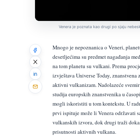
Venera je poznata kao drugi po sjaju nebe
Mnogo je nepoznanica o Veneri, planetu
desetljećima su predmet nagađanja međ
na tom planetu su vulkani. Prema procj
izvještava Universe Today, znanstvena z
aktivni vulkanizam. Nadolazeće svemirs
studija europskih znanstvenika u časop
mogli iskoristiti u tom kontekstu. U ra
prvi ispituje može li Venera održavati 
vulkanskih izvora, dok drugi traži do
prisutnosti aktivnih vulkana.