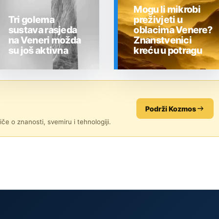
Mogu li mikrobi
Tri golema
preživjeti u
sustava rasjeda
oblacima Venere?
na Veneri možda
Znanstvenici
su još aktivna
kreću u potragu
SVEMIR
SVEMIR
Podrži Kozmos
če o znanosti, svemiru i tehnologiji.