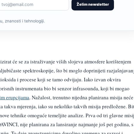
Želim newsletter
, znanosti i tehnologiji.
izirat će se za istraživanje viših slojeva atmosfere korištenjem
raljubičaste spektroskopije, što bi moglo doprinijeti razjašnjavan
oksida i procese koji se tamo odvijaju. Iako izvan okvira
orisnih instrumenata bio bi senzor infrasounda, koji bi mogao
im erupcijama
. Nažalost, trenutno nijedna planirana misija neće
a takva mjerenja, iako su nekoliko takvih misija predložene. Bi
nove tehnike omoguće temeljite analize. Prva od tri glavne misi
AVINCI, nije planirana za lansiranje najmanje još pet godina, s
nije. To daje znanstvenicima dovoljno vremena za razvoj i