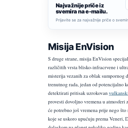
Najvažnije priče iz
svemira na e-mailu.
Prijavite se za najvažnije priče o svemiru
Misija EnVision
S druge strane, misija EnVision specijal
različitih vrsta blisko-infracrvene i ult
misterija vezanih za oblak sumpornog di
trenutnog rada, jedan od potencijalno k
detektirati pritisak uzrokovan
vulkansk
provesti dovoljno vremena u atmosferi z
će potrebno još vremena prije nego što 
koje se uskoro upućuju prema Veneri, D
dolaskom na planet nekoliko godina kas