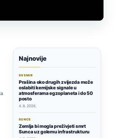
Najnovije
SVEMIR
Prašina oko drugih zvijezda može
oslabiti kemijske signale u
ja
atmosferama egzoplaneta i do 50
posto
4. 8. 2026.
SUNCE
Zemlja bi mogla preživjeti smrt
Sunca uz golemu infrastrukturu