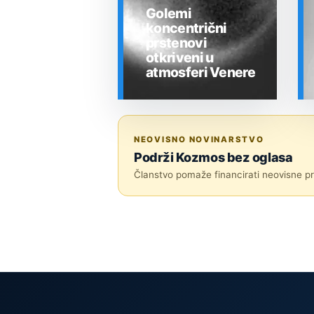
Golemi
koncentrični
prstenovi
otkriveni u
atmosferi Venere
SVEMIR
NEOVISNO NOVINARSTVO
Podrži Kozmos bez oglasa
Članstvo pomaže financirati neovisne pri