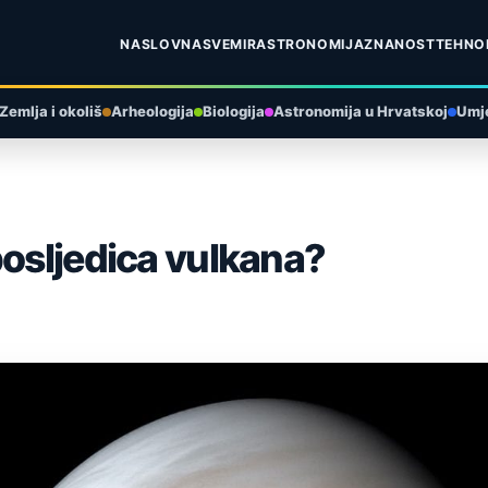
NASLOVNA
SVEMIR
ASTRONOMIJA
ZNANOST
TEHNO
Zemlja i okoliš
Arheologija
Biologija
Astronomija u Hrvatskoj
Umje
posljedica vulkana?