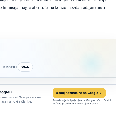
o bi misija mogla otkriti, te na koncu možda i odgonetnuti
Web
PROFILI
oogleu
Dodaj Kozmos.hr na Google
rane izvore i Google će vam,
Potrebno je biti prijavljen na Google račun. Odabir
 naše najnovije članke.
možete promijeniti u bilo kojem trenutku.