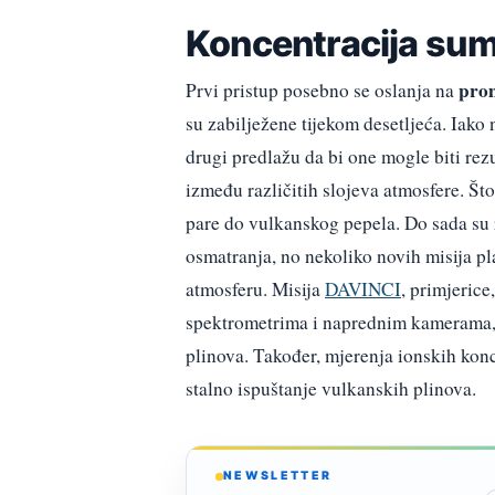
Koncentracija su
prom
Prvi pristup posebno se oslanja na
su zabilježene tijekom desetljeća. Iako
drugi predlažu da bi one mogle biti rezu
između različitih slojeva atmosfere. Št
pare do vulkanskog pepela. Do sada su 
osmatranja, no nekoliko novih misija pl
atmosferu. Misija
DAVINCI
, primjerice
spektrometrima i naprednim kamerama, š
plinova. Također, mjerenja ionskih konc
stalno ispuštanje vulkanskih plinova.
NEWSLETTER