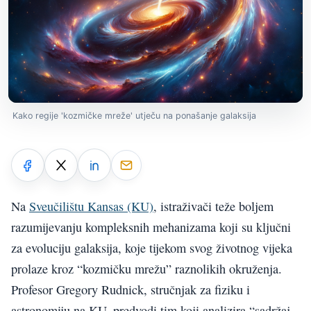
Kako regije 'kozmičke mreže' utječu na ponašanje galaksija
Na
Sveučilištu Kansas (KU)
, istraživači teže boljem
razumijevanju kompleksnih mehanizama koji su ključni
za evoluciju galaksija, koje tijekom svog životnog vijeka
prolaze kroz “kozmičku mrežu” raznolikih okruženja.
Profesor Gregory Rudnick, stručnjak za fiziku i
astronomiju na KU, predvodi tim koji analizira “sadržaj