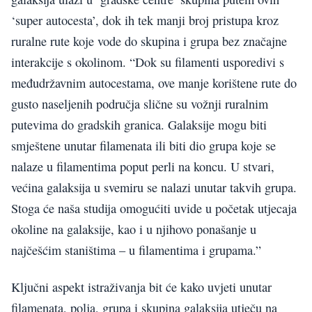
‘super autocesta’, dok ih tek manji broj pristupa kroz
ruralne rute koje vode do skupina i grupa bez značajne
interakcije s okolinom. “Dok su filamenti usporedivi s
međudržavnim autocestama, ove manje korištene rute do
gusto naseljenih područja slične su vožnji ruralnim
putevima do gradskih granica. Galaksije mogu biti
smještene unutar filamenata ili biti dio grupa koje se
nalaze u filamentima poput perli na koncu. U stvari,
većina galaksija u svemiru se nalazi unutar takvih grupa.
Stoga će naša studija omogućiti uvide u početak utjecaja
okoline na galaksije, kao i u njihovo ponašanje u
najčešćim staništima – u filamentima i grupama.”
Ključni aspekt istraživanja bit će kako uvjeti unutar
filamenata, polja, grupa i skupina galaksija utječu na