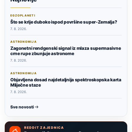
EGZOPLANETI
Što se krije duboko ispod površine super-Zemalja?
7. 8. 2026.
ASTRONOMIJA
Zagonetni rendgenski signal iz mlaza supermasivne
crne rupe zbunjuje astronome
7. 8. 2026.
ASTRONOMIJA
Objavljena dosad najdetaljnija spektroskopska karta
Mliječne staze
7. 8. 2026.
Sve novosti
REDDIT ZAJEDNICA