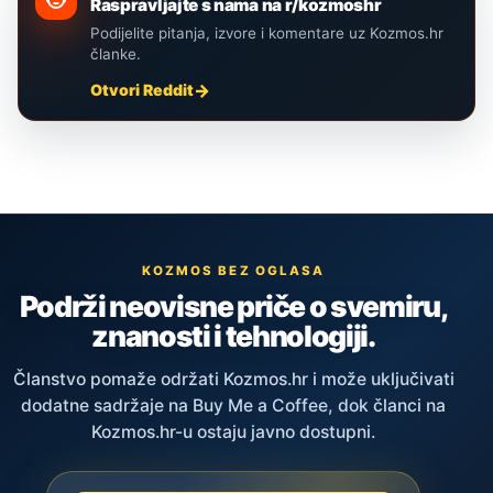
Raspravljajte s nama na r/kozmoshr
Podijelite pitanja, izvore i komentare uz Kozmos.hr
članke.
Otvori Reddit
KOZMOS BEZ OGLASA
Podrži neovisne priče o svemiru,
znanosti i tehnologiji.
Članstvo pomaže održati Kozmos.hr i može uključivati
dodatne sadržaje na Buy Me a Coffee, dok članci na
Kozmos.hr-u ostaju javno dostupni.