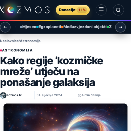
Preskoči na sadržaj
Donacije:
11%
Otvori izbornik
Otvori pretragu
Mjesec
Egzoplaneti
Međuzvjezdani objekti
Zemlja i ok
Naslovnica
Astronomija
ASTRONOMIJA
Kako regije ‘kozmičke
mreže’ utječu na
ponašanje galaksija
Kozmos.hr
31. siječnja 2024.
4 min čitanja