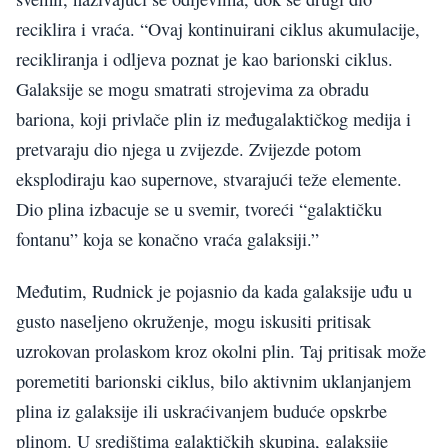
reciklira i vraća. “Ovaj kontinuirani ciklus akumulacije,
recikliranja i odljeva poznat je kao barionski ciklus.
Galaksije se mogu smatrati strojevima za obradu
bariona, koji privlače plin iz međugalaktičkog medija i
pretvaraju dio njega u zvijezde. Zvijezde potom
eksplodiraju kao supernove, stvarajući teže elemente.
Dio plina izbacuje se u svemir, tvoreći “galaktičku
fontanu” koja se konačno vraća galaksiji.”
Međutim, Rudnick je pojasnio da kada galaksije uđu u
gusto naseljeno okruženje, mogu iskusiti pritisak
uzrokovan prolaskom kroz okolni plin. Taj pritisak može
poremetiti barionski ciklus, bilo aktivnim uklanjanjem
plina iz galaksije ili uskraćivanjem buduće opskrbe
plinom. U središtima galaktičkih skupina, galaksije