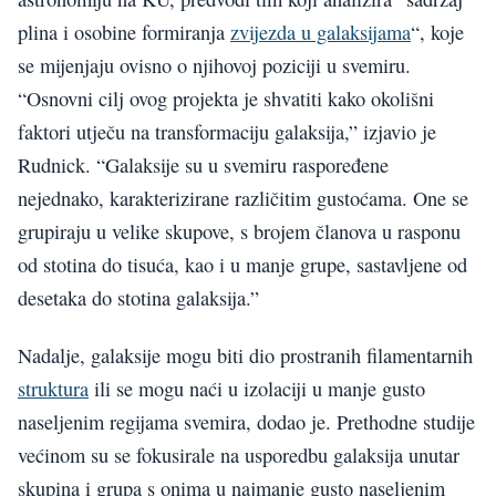
plina i osobine formiranja
zvijezda u galaksijama
“, koje
se mijenjaju ovisno o njihovoj poziciji u svemiru.
“Osnovni cilj ovog projekta je shvatiti kako okolišni
faktori utječu na transformaciju galaksija,” izjavio je
Rudnick. “Galaksije su u svemiru raspoređene
nejednako, karakterizirane različitim gustoćama. One se
grupiraju u velike skupove, s brojem članova u rasponu
od stotina do tisuća, kao i u manje grupe, sastavljene od
desetaka do stotina galaksija.”
Nadalje, galaksije mogu biti dio prostranih filamentarnih
struktura
ili se mogu naći u izolaciji u manje gusto
naseljenim regijama svemira, dodao je. Prethodne studije
većinom su se fokusirale na usporedbu galaksija unutar
skupina i grupa s onima u najmanje gusto naseljenim