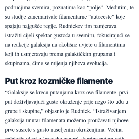
područjima svemira, poznatima kao “polje”. Međutim, te
su studije zanemarivale filamentarne “autoceste” koje
spajaju najgušće regije. Rudnickov tim namjerava
istražiti cijeli spektar gustoća u svemiru, fokusirajući se
na reakcije galaksija na okolišne uvjete u filamentima
koji ih usmjeravaju prema galaktičkim grupama i
skupinama, čime se mijenja njihova evolucija.
Put kroz kozmičke filamente
“Galaksije se kreću putanjama kroz ove filamente, prvi
put doživljavajući gusto okruženje prije nego što uđu u
grupe i skupine,” objasnio je Rudnick. “Istraživanjem
galaksija unutar filamenata možemo proučavati njihove
prve susrete s gusto naseljenim okruženjima. Većina
galaksija ulazi u ‘gradske centre’ skupina putem ovih