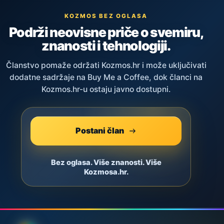
KOZMOS BEZ OGLASA
Podrži neovisne priče o svemiru,
znanosti i tehnologiji.
Članstvo pomaže održati Kozmos.hr i može uključivati
dodatne sadržaje na Buy Me a Coffee, dok članci na
Kozmos.hr-u ostaju javno dostupni.
Postani član
Bez oglasa. Više znanosti. Više
Kozmosa.hr.