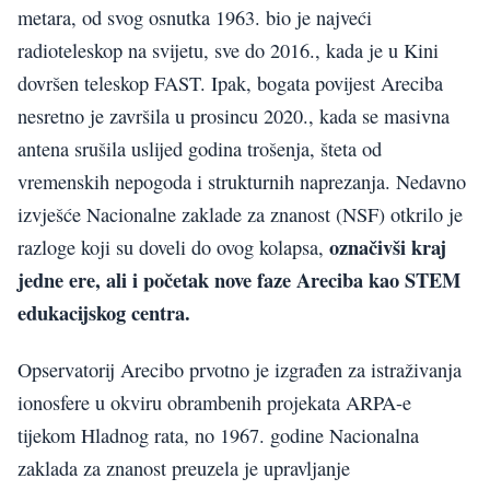
metara, od svog osnutka 1963. bio je najveći
radioteleskop na svijetu, sve do 2016., kada je u Kini
dovršen teleskop FAST. Ipak, bogata povijest Areciba
nesretno je završila u prosincu 2020., kada se masivna
antena srušila uslijed godina trošenja, šteta od
vremenskih nepogoda i strukturnih naprezanja. Nedavno
izvješće Nacionalne zaklade za znanost (NSF) otkrilo je
označivši kraj
razloge koji su doveli do ovog kolapsa,
jedne ere, ali i početak nove faze Areciba kao STEM
edukacijskog centra.
Opservatorij Arecibo prvotno je izgrađen za istraživanja
ionosfere u okviru obrambenih projekata ARPA-e
tijekom Hladnog rata, no 1967. godine Nacionalna
zaklada za znanost preuzela je upravljanje