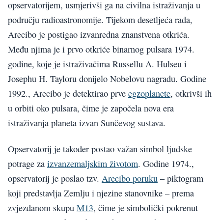
opservatorijem, usmjerivši ga na civilna istraživanja u
području radioastronomije. Tijekom desetljeća rada,
Arecibo je postigao izvanredna znanstvena otkrića.
Među njima je i prvo otkriće binarnog pulsara 1974.
godine, koje je istraživačima Russellu A. Hulseu i
Josephu H. Tayloru donijelo Nobelovu nagradu. Godine
1992., Arecibo je detektirao prve
egzoplanete
, otkrivši ih
u orbiti oko pulsara, čime je započela nova era
istraživanja planeta izvan Sunčevog sustava.
Opservatorij je također postao važan simbol ljudske
potrage za
izvanzemaljskim životom
. Godine 1974.,
opservatorij je poslao tzv.
Arecibo poruku
– piktogram
koji predstavlja Zemlju i njezine stanovnike – prema
zvjezdanom skupu
M13
, čime je simbolički pokrenut