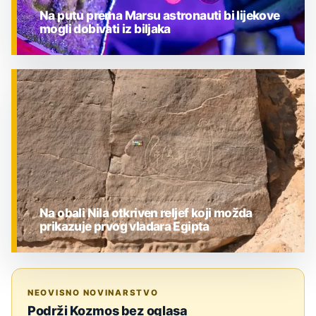
Na putu prema Marsu astronauti bi lijekove
mogli dobivati iz biljaka
ZNANOST
Na obali Nila otkriven reljef koji možda
prikazuje prvog vladara Egipta
ZNANOST
NEOVISNO NOVINARSTVO
Podrži Kozmos bez oglasa