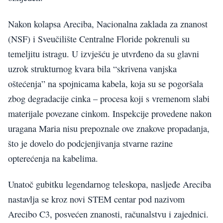
Nakon kolapsa Areciba, Nacionalna zaklada za znanost
(NSF) i Sveučilište Centralne Floride pokrenuli su
temeljitu istragu. U izvješću je utvrđeno da su glavni
uzrok strukturnog kvara bila “skrivena vanjska
oštećenja” na spojnicama kabela, koja su se pogoršala
zbog degradacije cinka – procesa koji s vremenom slabi
materijale povezane cinkom. Inspekcije provedene nakon
uragana Maria nisu prepoznale ove znakove propadanja,
što je dovelo do podcjenjivanja stvarne razine
opterećenja na kabelima.
Unatoč gubitku legendarnog teleskopa, nasljeđe Areciba
nastavlja se kroz novi STEM centar pod nazivom
Arecibo C3, posvećen znanosti, računalstvu i zajednici.