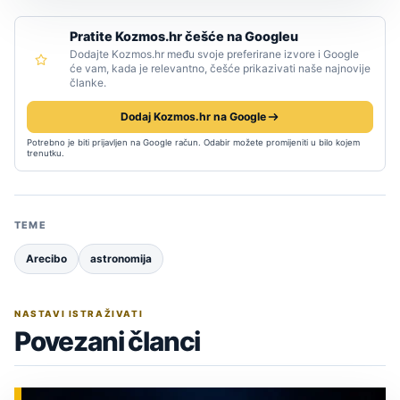
Pratite Kozmos.hr češće na Googleu
Dodajte Kozmos.hr među svoje preferirane izvore i Google
će vam, kada je relevantno, češće prikazivati naše najnovije
članke.
Dodaj Kozmos.hr na Google
Potrebno je biti prijavljen na Google račun. Odabir možete promijeniti u bilo kojem
trenutku.
TEME
Arecibo
astronomija
NASTAVI ISTRAŽIVATI
Povezani članci