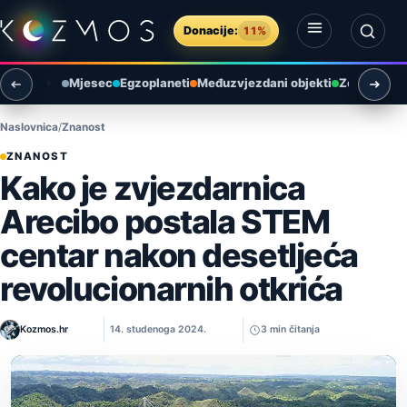
Preskoči na sadržaj
Donacije:
11%
Otvori izbornik
Otvori pretragu
Mjesec
Egzoplaneti
Međuzvjezdani objekti
Zemlja i ok
Naslovnica
Znanost
ZNANOST
Kako je zvjezdarnica
Arecibo postala STEM
centar nakon desetljeća
revolucionarnih otkrića
Kozmos.hr
14. studenoga 2024.
3 min čitanja