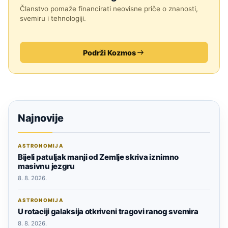
Članstvo pomaže financirati neovisne priče o znanosti,
svemiru i tehnologiji.
Podrži Kozmos
Najnovije
ASTRONOMIJA
Bijeli patuljak manji od Zemlje skriva iznimno
masivnu jezgru
8. 8. 2026.
ASTRONOMIJA
U rotaciji galaksija otkriveni tragovi ranog svemira
8. 8. 2026.