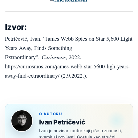
Izvor:
Petričević, Ivan. “James Webb Spies on Star 5,600 Light
Years Away, Finds Something
Curiosmos
Extraordinary”.
, 2022.
https://curiosmos.com/james-webb-star-5600-ligh-years-
away-find-extraordinary/ (2.9.2022.).
O AUTORU
Ivan Petričević
Ivan je novinar i autor koji piše o znanosti,
svemiru i povijesti. Gostuje kao stručni