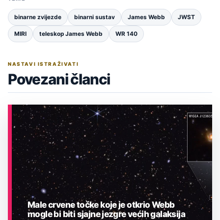
binarne zvijezde
binarni sustav
James Webb
JWST
MIRI
teleskop James Webb
WR 140
NASTAVI ISTRAŽIVATI
Povezani članci
Male crvene točke koje je otkrio Webb
mogle bi biti sjajne jezgre većih galaksija