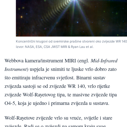
Koncentrični krugovi od svemirske prašine stvoreni oko zvijezde WR 140
Izvor: NASA, ESA, CSA JWST MIRI & Ryan Lau et al.
Mid-Infrared
Webbova kamera/instrument MIRI (engl.
Instrument
) uspjela je snimiti te ljuske vrlo dobro zato
što emitiraju infracrvenu svjetlost. Binarni sustav
zvijezda sastoji se od zvijezde WR 140, vrlo rijetke
zvijezde Wolf-Rayetovog tipa, te masivne zvijezde tipa
O4-5, koja je ujedno i primarna zvijezda u sustavu.
Wolf-Rayetove zvijezde vrlo su vruće, svijetle i stare
zvijezde. Radi se o zvijezdi na samom kraju svog