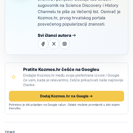
sugovornik na Science Discovery i History
Channelu te piše za Večernji list. Osnivač je
Kozmos.hr, prvog hrvatskog portala
posvećenog popularizaciji znanosti.
Svi članci autora
Pratite Kozmos.hr češće na Googleu
Dodajte Kozmos.hr među svoje preferirane izvore i Google
će vam, kada je relevantno, češće prikazivati naše najnovije
članke.
Dodaj Kozmos.hr na Google
Potrebno je biti prijavljen na Google račun. Odabir možete promijeniti u bilo kojem
trenutku.
TEME