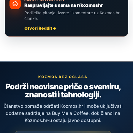
Raspravljajte s nama na r/kozmoshr
Podijelite pitanja, izvore i komentare uz Kozmos.hr
članke.
Otvori Reddit
KOZMOS BEZ OGLASA
Podrži neovisne priče o svemiru,
znanosti i tehnologiji.
Članstvo pomaže održati Kozmos.hr i može uključivati
dodatne sadržaje na Buy Me a Coffee, dok članci na
Kozmos.hr-u ostaju javno dostupni.