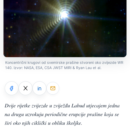
Koncentrični krugovi od svemirske prašine stvoreni oko zvijezde WR
140. Izvor: NASA, ESA, CSA JWST MIRI & Ryan Lau et al.
Dvije rijetke zvijezde u zviježđu Labud utjecajem jedna
na drugu uzrokuju periodične erupcije prašine koja se
širi oko njih ciklički u obliku školjke.