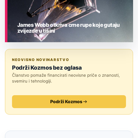
James Webb otkriva crne rupe koje gutaju
zvijezde u tišini
ASTRONOMIJA
NEOVISNO NOVINARSTVO
Podrži Kozmos bez oglasa
Članstvo pomaže financirati neovisne priče o znanosti,
svemiru i tehnologiji.
Podrži Kozmos