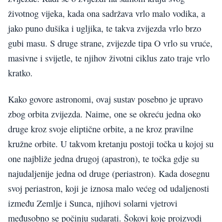
životnog vijeka, kada ona sadržava vrlo malo vodika, a
jako puno dušika i ugljika, te takva zvijezda vrlo brzo
gubi masu. S druge strane, zvijezde tipa O vrlo su vruće,
masivne i svijetle, te njihov životni ciklus zato traje vrlo
kratko.
Kako govore astronomi, ovaj sustav posebno je upravo
zbog orbita zvijezda. Naime, one se okreću jedna oko
druge kroz svoje eliptične orbite, a ne kroz pravilne
kružne orbite. U takvom kretanju postoji točka u kojoj su
one najbliže jedna drugoj (apastron), te točka gdje su
najudaljenije jedna od druge (periastron). Kada dosegnu
svoj periastron, koji je iznosa malo većeg od udaljenosti
između Zemlje i Sunca, njihovi solarni vjetrovi
međusobno se počinju sudarati. Šokovi koje proizvodi