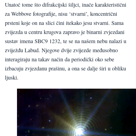
Unatoč tome što difrakcijski šiljci, inače karakteristični
za Webbove fotografije, nisu ‘stvarni’, koncentrični
prsteni koje on na slici čini itekako jesu stvarni. Sama
zvijezda u centru krugova zapravo je binarni zvjezdani
sustav imena SBC9 1232, te se na našem nebu nalazi u
zviježđu Labud. Njegove dvije zvijezde međusobno
interagiraju na takav način da periodički oko sebe
izbacuju zvjezdanu prašinu, a ona se dalje širi u obliku
ljuski.