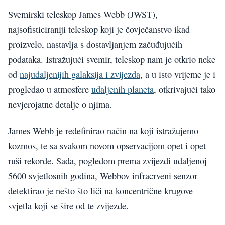
Svemirski teleskop James Webb (JWST),
najsofisticiraniji teleskop koji je čovječanstvo ikad
proizvelo, nastavlja s dostavljanjem začuđujućih
podataka. Istražujući svemir, teleskop nam je otkrio neke
od
najudaljenijih galaksija i zvijezda
, a u isto vrijeme je i
progledao u atmosfere
udaljenih planeta
, otkrivajući tako
nevjerojatne detalje o njima.
James Webb je redefinirao način na koji istražujemo
kozmos, te sa svakom novom opservacijom opet i opet
ruši rekorde. Sada, pogledom prema zvijezdi udaljenoj
5600 svjetlosnih godina, Webbov infracrveni senzor
detektirao je nešto što liči na koncentrične krugove
svjetla koji se šire od te zvijezde.