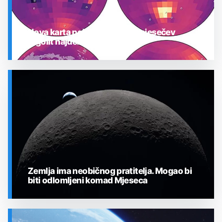
Nova karta pokazuje gdje je mjesečev
regolit najdeblji
SVEMIR
Zemlja ima neobičnog pratitelja. Mogao bi
biti odlomljeni komad Mjeseca
SVEMIR