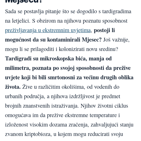
Sada se postavlja pitanje što se dogodilo s tardigradima
na letjelici. S obzirom na njihovu poznatu sposobnost
postoji li
preživljavanja u ekstremnim uvjetima
,
mogućnost da su kontaminirali Mjesec?
Još važnije,
mogu li se prilagoditi i kolonizirati novu sredinu?
Tardigradi su mikroskopska bića, manja od
milimetra, poznata po svojoj sposobnosti da prežive
uvjete koji bi bili smrtonosni za većinu drugih oblika
života.
Žive u različitim okolišima, od vodenih do
urbanih područja, a njihova izdržljivost je predmet
brojnih znanstvenih istraživanja. Njihov životni ciklus
omogućava im da prežive ekstremne temperature i
izloženost visokim dozama zračenja, zahvaljujući stanju
zvanom kriptobioza, u kojem mogu reducirati svoju