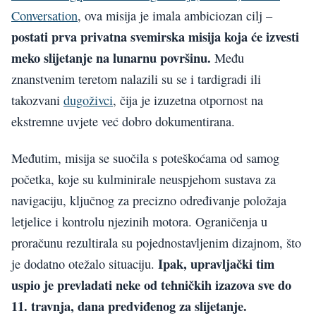
Conversation
, ova misija je imala ambiciozan cilj –
postati prva privatna svemirska misija koja će izvesti
meko slijetanje na lunarnu površinu.
Među
znanstvenim teretom nalazili su se i tardigradi ili
takozvani
dugoživci
, čija je izuzetna otpornost na
ekstremne uvjete već dobro dokumentirana.
Međutim, misija se suočila s poteškoćama od samog
početka, koje su kulminirale neuspjehom sustava za
navigaciju, ključnog za precizno određivanje položaja
letjelice i kontrolu njezinih motora. Ograničenja u
proračunu rezultirala su pojednostavljenim dizajnom, što
Ipak, upravljački tim
je dodatno otežalo situaciju.
uspio je prevladati neke od tehničkih izazova sve do
11. travnja, dana predviđenog za slijetanje.