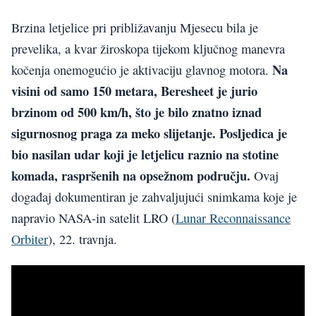
Brzina letjelice pri približavanju Mjesecu bila je
prevelika, a kvar žiroskopa tijekom ključnog manevra
Na
kočenja onemogućio je aktivaciju glavnog motora.
visini od samo 150 metara, Beresheet je jurio
brzinom od 500 km/h, što je bilo znatno iznad
sigurnosnog praga za meko slijetanje.
Posljedica je
bio nasilan udar koji je letjelicu raznio na stotine
komada, raspršenih na opsežnom području.
Ovaj
događaj dokumentiran je zahvaljujući snimkama koje je
napravio NASA-in satelit LRO (
Lunar Reconnaissance
Orbiter
), 22. travnja.