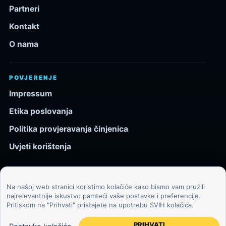
Partneri
Kontakt
O nama
POVJERENJE
Impressum
Etika poslovanja
Politika provjeravanja činjenica
Uvjeti korištenja
Na našoj web stranici koristimo kolačiće kako bismo vam pružili
© 2026 Kozmos.hr. Sva prava pridržana.
najrelevantnije iskustvo pamteći vaše postavke i preferencije.
Pritiskom na "Prihvati" pristajete na upotrebu SVIH kolačića.
Svemir, znanost, tehnologija i velike ideje za znatiželjne
čitatelje.
PRIHVATI