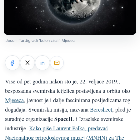
Jesu li Tardigradi 'kolonizirali' Mjesec
Više od pet godina nakon što je, 22. veljače 2019.,
besposadna svemirska letjelica postavljena u orbitu oko
Mjeseca
, javnost je i dalje fascinirana posljedicama tog
događaja. Svemirska misija, nazvana
Beresheet
, plod je
SpaceIL
suradnje organizacije
i Izraelske svemirske
industrije.
Kako piše Laurent Palka, predavač
Nacionalnog prirodoslovnog muzej (MNHN) za The