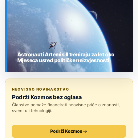
Astronauti Artemis II treniraju za let oko
Mjeseca usred političke neizvjesnosti
SVEMIR
NEOVISNO NOVINARSTVO
Podrži Kozmos bez oglasa
Članstvo pomaže financirati neovisne priče o znanosti,
svemiru i tehnologiji.
Podrži Kozmos