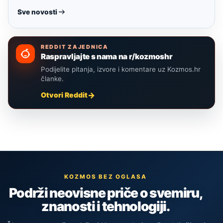
Sve novosti
REDDIT ZAJEDNICA
Raspravljajte s nama na r/kozmoshr
Podijelite pitanja, izvore i komentare uz Kozmos.hr
članke.
Otvori Reddit
KOZMOS BEZ OGLASA
Podrži neovisne priče o svemiru,
znanosti i tehnologiji.