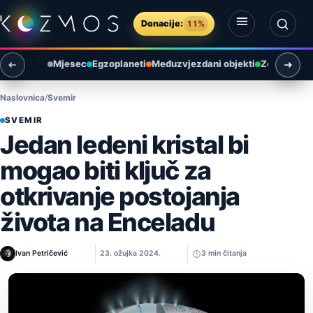
Preskoči na sadržaj
Donacije:
11%
Otvori izbornik
Otvori pretragu
Mjesec
Egzoplaneti
Međuzvjezdani objekti
Zemlja i ok
Naslovnica
Svemir
SVEMIR
Jedan ledeni kristal bi
mogao biti ključ za
otkrivanje postojanja
života na Enceladu
Ivan Petričević
23. ožujka 2024.
3 min čitanja