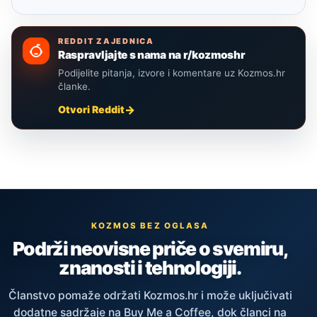
REDDIT ZAJEDNICA
Raspravljajte s nama na r/kozmoshr
Podijelite pitanja, izvore i komentare uz Kozmos.hr
članke.
Otvori Reddit
KOZMOS BEZ OGLASA
Podrži neovisne priče o svemiru,
znanosti i tehnologiji.
Članstvo pomaže održati Kozmos.hr i može uključivati
dodatne sadržaje na Buy Me a Coffee, dok članci na