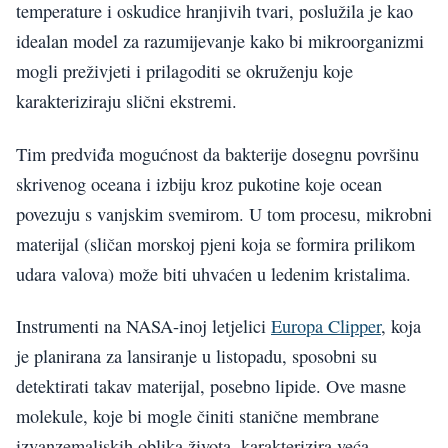
temperature i oskudice hranjivih tvari, poslužila je kao
idealan model za razumijevanje kako bi mikroorganizmi
mogli preživjeti i prilagoditi se okruženju koje
karakteriziraju slični ekstremi.
Tim predviđa mogućnost da bakterije dosegnu površinu
skrivenog oceana i izbiju kroz pukotine koje ocean
povezuju s vanjskim svemirom. U tom procesu, mikrobni
materijal (sličan morskoj pjeni koja se formira prilikom
udara valova) može biti uhvaćen u ledenim kristalima.
Instrumenti na NASA-inoj letjelici
Europa Clipper
, koja
je planirana za lansiranje u listopadu, sposobni su
detektirati takav materijal, posebno lipide. Ove masne
molekule, koje bi mogle činiti stanične membrane
izvanzemaljskih oblika života, karakterizira veća