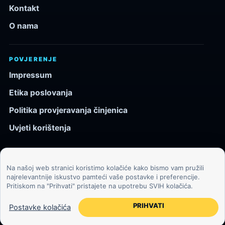
Kontakt
O nama
POVJERENJE
Impressum
Etika poslovanja
Politika provjeravanja činjenica
Uvjeti korištenja
Na našoj web stranici koristimo kolačiće kako bismo vam pružili
© 2026 Kozmos.hr. Sva prava pridržana.
najrelevantnije iskustvo pamteći vaše postavke i preferencije.
Pritiskom na "Prihvati" pristajete na upotrebu SVIH kolačića.
Svemir, znanost, tehnologija i velike ideje za znatiželjne
čitatelje.
PRIHVATI
Postavke kolačića