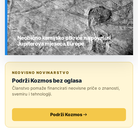
Neobično kemijsko otkriće na površini
Jupiterova mjeseca Europe
SVEMIR
NEOVISNO NOVINARSTVO
Podrži Kozmos bez oglasa
Članstvo pomaže financirati neovisne priče o znanosti,
svemiru i tehnologiji.
Podrži Kozmos