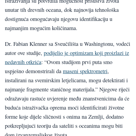
istraživanja su potvrdila mogućnost prisustva života
unutar tih drevnih oceana, dok najnovija tehnološka
dostignuća omogućavaju njegovu identifikaciju u
najmanjim mogućim količinama.
Dr. Fabian Klenner sa Sveučilišta u Washingtonu, vodeći
autor ove studije,
podijelio je optimizam koji proizlazi iz
nedavnih otkrića
: “Ovom studijom prvi puta smo
uspješno demonstrirali da
maseni spektrometri
,
instalirani na svemirskim letjelicama, mogu detektirati i
najmanje fragmente staničnog materijala.” Njegove riječi
odražavaju rastuće uvjerenje među znanstvenicima da će
buduća istraživačka oprema moći identificirati životne
forme koje dijele sličnosti s onima na Zemlji, dodatno
potkrepljujući teoriju da sateliti s oceanima mogu biti
dom izvanzemaljskog života.