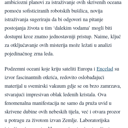
ambiciozni planovi za istraživanje ovih skrivenih oceana
pomoću sofisticiranih robotskih bušilica, novija
istraživanja sugeriraju da bi odgovori na pitanje
postojanja života u tim ‘dalekim vodama’ mogli biti
dostupni kroz znatno jednostavniji pristup. Naime, ključ
za otključavanje ovih misterija može ležati u analizi
pojedinačnog zrna leda.
Podzemni oceani koje kriju sateliti Europa i
Encelad
su
izvor fascinantnih otkrića, redovito oslobađajući
materijal u svemirski vakuum gdje se on brzo zamrzava,
stvarajući impresivan oblak ledenih kristala. Ova
fenomenalna manifestacija ne samo da pruža uvid u
skrivene dubine ovih nebeskih tijela, već i otvara prozor
u potragu za životom izvan Zemlje. Laboratorijska