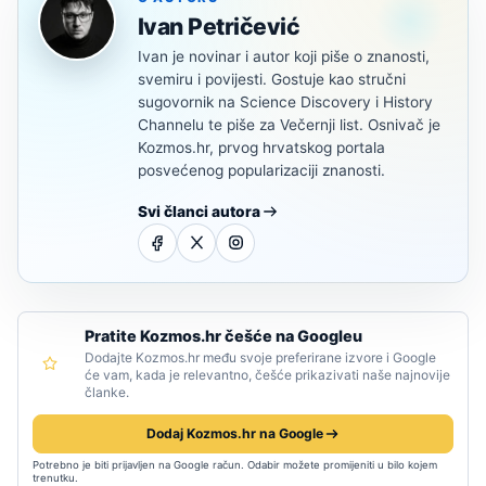
Ivan Petričević
Ivan je novinar i autor koji piše o znanosti,
svemiru i povijesti. Gostuje kao stručni
sugovornik na Science Discovery i History
Channelu te piše za Večernji list. Osnivač je
Kozmos.hr, prvog hrvatskog portala
posvećenog popularizaciji znanosti.
Svi članci autora
Pratite Kozmos.hr češće na Googleu
Dodajte Kozmos.hr među svoje preferirane izvore i Google
će vam, kada je relevantno, češće prikazivati naše najnovije
članke.
Dodaj Kozmos.hr na Google
Potrebno je biti prijavljen na Google račun. Odabir možete promijeniti u bilo kojem
trenutku.