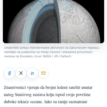
Umjetnički prikaz hidrotermalne aktivnosti na Saturnovom mjesecu
temeljen na podacima sa misije Cassini i dokazima prisutnosti
metana na Enceladu. Izvor: NASA / JPL-Caltech
Znanstvenici vjeruju da brojni ledeni sateliti unutar
našeg Sunčevog sustava kriju ispod svoje površine
duboke tekuće oceane. Iako su ranije razmatrani