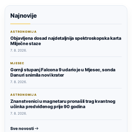
Najnovije
ASTRONOMIJA
Objavljena dosad najdetaljnija spektroskopska karta
Mliječne staze
7. 8. 2026.
MJESEC
Gornji stupanj Falcona 9 udario je u Mjesec, sonda
Danuri snimila novi krater
7. 8. 2026.
ASTRONOMIJA
Znanstvenici u magnetaru pronašli trag kvantnog
učinka predviđenog prije 90 godina
7. 8. 2026.
Sve novosti