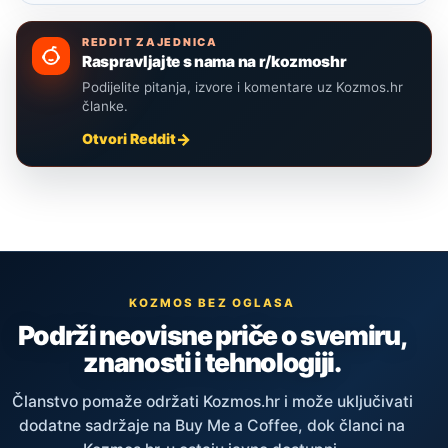
REDDIT ZAJEDNICA
Raspravljajte s nama na r/kozmoshr
Podijelite pitanja, izvore i komentare uz Kozmos.hr
članke.
Otvori Reddit
KOZMOS BEZ OGLASA
Podrži neovisne priče o svemiru,
znanosti i tehnologiji.
Članstvo pomaže održati Kozmos.hr i može uključivati
dodatne sadržaje na Buy Me a Coffee, dok članci na