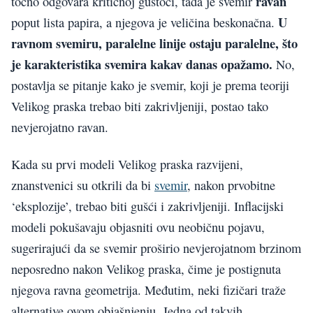
ravan
točno odgovara kritičnoj gustoći, tada je svemir
U
poput lista papira, a njegova je veličina beskonačna.
ravnom svemiru, paralelne linije ostaju paralelne, što
je karakteristika svemira kakav danas opažamo.
No,
postavlja se pitanje kako je svemir, koji je prema teoriji
Velikog praska trebao biti zakrivljeniji, postao tako
nevjerojatno ravan.
Kada su prvi modeli Velikog praska razvijeni,
znanstvenici su otkrili da bi
svemir
, nakon prvobitne
‘eksplozije’, trebao biti gušći i zakrivljeniji. Inflacijski
modeli pokušavaju objasniti ovu neobičnu pojavu,
sugerirajući da se svemir proširio nevjerojatnom brzinom
neposredno nakon Velikog praska, čime je postignuta
njegova ravna geometrija. Međutim, neki fizičari traže
alternative ovom objašnjenju. Jedna od takvih