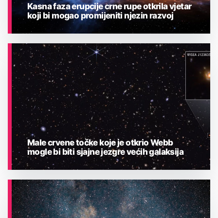
Kasna faza erupcije crne rupe otkrila vjetar
koji bi mogao promijeniti njezin razvoj
ASTRONOMIJA
Male crvene točke koje je otkrio Webb
mogle bi biti sjajne jezgre većih galaksija
ASTRONOMIJA