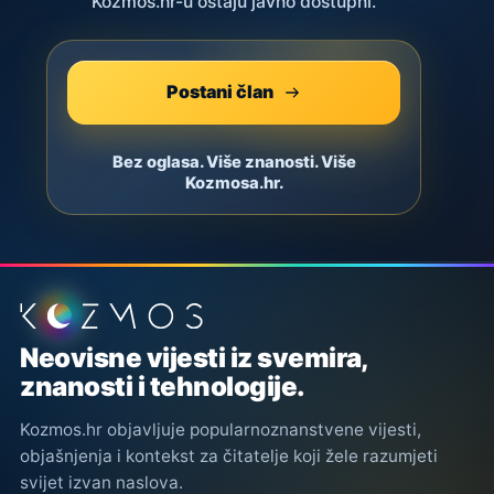
Kozmos.hr-u ostaju javno dostupni.
Postani član
Bez oglasa. Više znanosti. Više
Kozmosa.hr.
Podnožje stranice
Neovisne vijesti iz svemira,
znanosti i tehnologije.
Kozmos.hr objavljuje popularnoznanstvene vijesti,
objašnjenja i kontekst za čitatelje koji žele razumjeti
svijet izvan naslova.