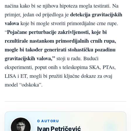
načina kako bi se njihova hipoteza mogla testirati. Na
detekcija gravitacijskih
primjer, jedan od prijedloga je
valova
koje bi mogle stvoriti primordijalne crne rupe.
Pojačane perturbacije zakrivljenosti, koje bi
“
rezultirale nastankom primordijalnih crnih rupa,
mogle bi također generirati stohastičku pozadinu
gravitacijskih valova,”
stoji u radu. Budući
eksperimenti, poput onih s teleskopima SKA, PTAs,
LISA i ET, mogli bi pružiti ključne dokaze za ovaj
model “odskoka”.
O AUTORU
Ivan Petričević