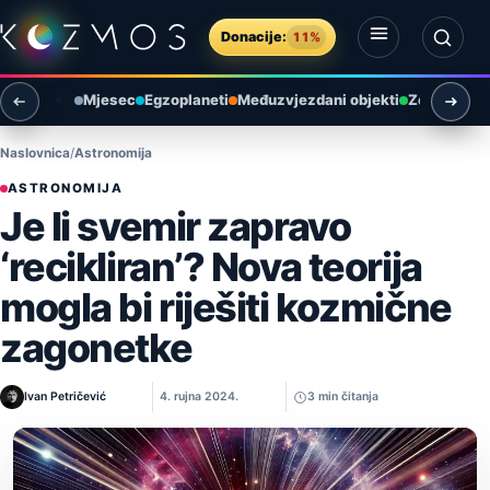
Preskoči na sadržaj
Donacije:
11%
Otvori izbornik
Otvori pretragu
Mjesec
Egzoplaneti
Međuzvjezdani objekti
Zemlja i ok
Naslovnica
Astronomija
ASTRONOMIJA
Je li svemir zapravo
‘recikliran’? Nova teorija
mogla bi riješiti kozmične
zagonetke
Ivan Petričević
4. rujna 2024.
3 min čitanja