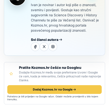
Ivan je novinar i autor koji piše o znanosti,
svemiru i povijesti. Gostuje kao stručni
sugovornik na Science Discovery i History
Channelu te piše za Večernji list. Osnivač je
Kozmos.hr, prvog hrvatskog portala
posvećenog popularizaciji znanosti.
Svi članci autora
Pratite Kozmos.hr češće na Googleu
Dodajte Kozmos.hr među svoje preferirane izvore i Google
će vam, kada je relevantno, češće prikazivati naše najnovije
članke.
Dodaj Kozmos.hr na Google
Potrebno je biti prijavljen na Google račun. Odabir možete promijeniti u bilo kojem
trenutku.