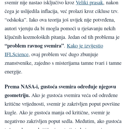
svemir nije nastao isključivo kroz
Veliki prasak
, nakon
čega je uslijedila inflacija, već prolazi kroz cikluse tzv.
“odskoka”. Iako ova teorija još uvijek nije potvrđena,
autori vjeruju da bi mogla pomoći u rješavanju nekih
ključnih kozmoloških pitanja. Jedan od tih problema je
“problem ravnog svemira”
.
Kako je izvijestio
IFLScience
, ovaj problem već dugo zbunjuje
znanstvenike, zajedno s misterijama tamne tvari i tamne
energije.
Prema NASA-i, gustoća svemira određuje njegovu
geometriju.
Ako je gustoća svemira veća od određene
kritične vrijednosti, svemir je zakrivljen poput površine
kugle. Ako je gustoća manja od kritične, svemir je
negativno zakrivljen poput sedla. Međutim, ako gustoća