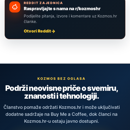
REDDIT ZAJEDNICA
Raspravljajte s nama na r/kozmoshr
Podijelite pitanja, izvore i komentare uz Kozmos.hr
članke.
Otvori Reddit
KOZMOS BEZ OGLASA
Podrži neovisne priče o svemiru,
znanosti i tehnologiji.
Članstvo pomaže održati Kozmos.hr i može uključivati
dodatne sadržaje na Buy Me a Coffee, dok članci na
Kozmos.hr-u ostaju javno dostupni.