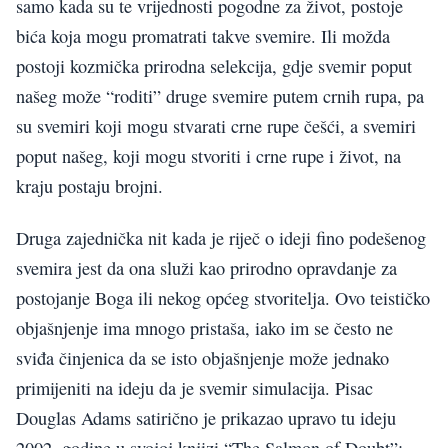
samo kada su te vrijednosti pogodne za život, postoje
bića koja mogu promatrati takve svemire. Ili možda
postoji kozmička prirodna selekcija, gdje svemir poput
našeg može “roditi” druge svemire putem crnih rupa, pa
su svemiri koji mogu stvarati crne rupe češći, a svemiri
poput našeg, koji mogu stvoriti i crne rupe i život, na
kraju postaju brojni.
Druga zajednička nit kada je riječ o ideji fino podešenog
svemira jest da ona služi kao prirodno opravdanje za
postojanje Boga ili nekog općeg stvoritelja. Ovo teističko
objašnjenje ima mnogo pristaša, iako im se često ne
sviđa činjenica da se isto objašnjenje može jednako
primijeniti na ideju da je svemir simulacija. Pisac
Douglas Adams satirično je prikazao upravo tu ideju