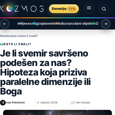
Preskoči na sadržaj
Donacije:
11%
Otvori izbornik
Otvori pretragu
Mjesec
Egzoplaneti
Međuzvjezdani objekti
Zemlja i ok
Naslovnica
Jeste li znali?
JESTE LI ZNALI?
Je li svemir savršeno
podešen za nas?
Hipoteza koja priziva
paralelne dimenzije ili
Boga
Ivan Petričević
4. veljače 2026.
7 min čitanja