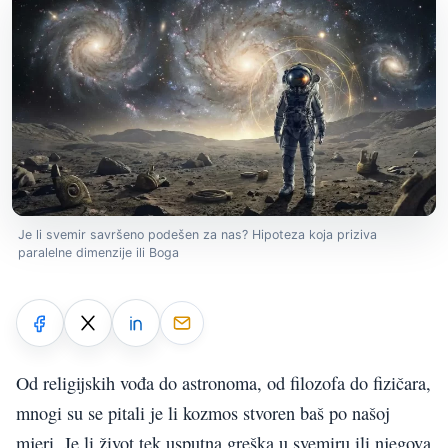
Je li svemir savršeno podešen za nas? Hipoteza koja priziva
paralelne dimenzije ili Boga
Od religijskih vođa do astronoma, od filozofa do fizičara,
mnogi su se pitali je li kozmos stvoren baš po našoj
mjeri. Je li život tek usputna greška u svemiru ili njegova