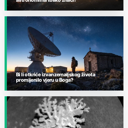
JESTE LI ZNALI?
Bi li otkriće izvanzemaljskog života
promijenilo vjeru u Boga?
JESTE LI ZNALI?