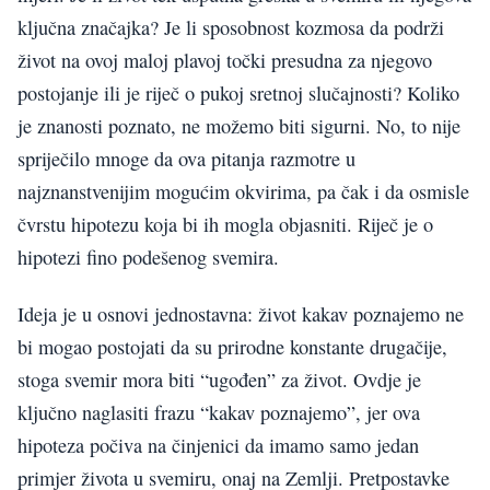
ključna značajka? Je li sposobnost kozmosa da podrži
život na ovoj maloj plavoj točki presudna za njegovo
postojanje ili je riječ o pukoj sretnoj slučajnosti? Koliko
je znanosti poznato, ne možemo biti sigurni. No, to nije
spriječilo mnoge da ova pitanja razmotre u
najznanstvenijim mogućim okvirima, pa čak i da osmisle
čvrstu hipotezu koja bi ih mogla objasniti. Riječ je o
hipotezi fino podešenog svemira.
Ideja je u osnovi jednostavna: život kakav poznajemo ne
bi mogao postojati da su prirodne konstante drugačije,
stoga svemir mora biti “ugođen” za život. Ovdje je
ključno naglasiti frazu “kakav poznajemo”, jer ova
hipoteza počiva na činjenici da imamo samo jedan
primjer života u svemiru, onaj na Zemlji. Pretpostavke