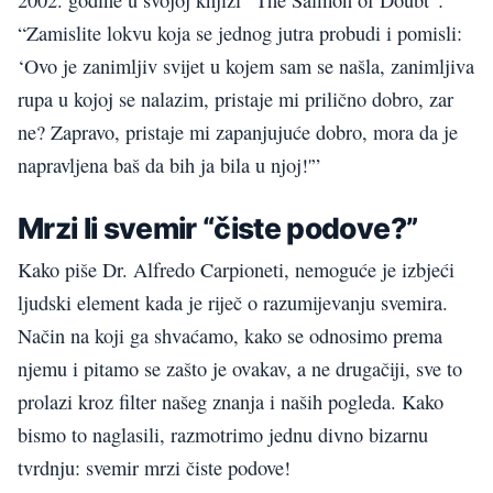
2002. godine u svojoj knjizi “The Salmon of Doubt”:
“Zamislite lokvu koja se jednog jutra probudi i pomisli:
‘Ovo je zanimljiv svijet u kojem sam se našla, zanimljiva
rupa u kojoj se nalazim, pristaje mi prilično dobro, zar
ne? Zapravo, pristaje mi zapanjujuće dobro, mora da je
napravljena baš da bih ja bila u njoj!'”
Mrzi li svemir “čiste podove?”
Kako piše Dr. Alfredo Carpioneti, nemoguće je izbjeći
ljudski element kada je riječ o razumijevanju svemira.
Način na koji ga shvaćamo, kako se odnosimo prema
njemu i pitamo se zašto je ovakav, a ne drugačiji, sve to
prolazi kroz filter našeg znanja i naših pogleda. Kako
bismo to naglasili, razmotrimo jednu divno bizarnu
tvrdnju: svemir mrzi čiste podove!