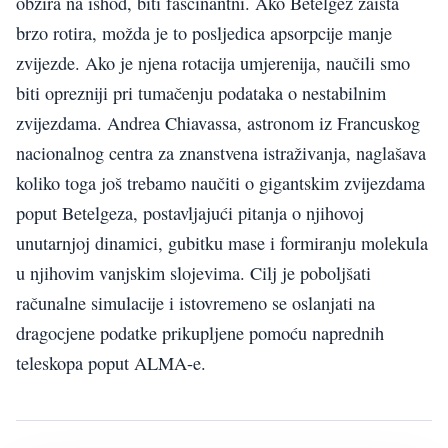
obzira na ishod, biti fascinantni. Ako Betelgez zaista
brzo rotira, možda je to posljedica apsorpcije manje
zvijezde. Ako je njena rotacija umjerenija, naučili smo
biti oprezniji pri tumačenju podataka o nestabilnim
zvijezdama. Andrea Chiavassa, astronom iz Francuskog
nacionalnog centra za znanstvena istraživanja, naglašava
koliko toga još trebamo naučiti o gigantskim zvijezdama
poput Betelgeza, postavljajući pitanja o njihovoj
unutarnjoj dinamici, gubitku mase i formiranju molekula
u njihovim vanjskim slojevima. Cilj je poboljšati
računalne simulacije i istovremeno se oslanjati na
dragocjene podatke prikupljene pomoću naprednih
teleskopa poput ALMA-e.