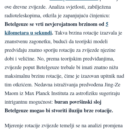
ove drevne zvijezde. Analiza svjetlosti, zabilježena
radioteleskopima, otkrila je zapanjujuću činjenicu:
Betelgeuze se vrti nevjerojatnom brzinom od
5
kilometara u sekundi
.
Takva brzina rotacije izazvala je
znanstvenu zagonetku, budući da teorijski modeli
predviđaju znatno sporiju rotaciju za zvijezde njezine
dobi i veličine. No, prema teorijskim predviđanjima,
zvijezde poput Betelgeuze trebale bi imati znatno nižu
maksimalnu brzinu rotacije, čime je izazovan upitnik nad
tim otkrićem. Nedavna istraživanja predvođena Jing-Ze
Maom iz Max Planck Instituta za astrofiziku sugeriraju
buran površinski sloj
intrigantnu mogućnost:
Betelgeuze mogao bi stvoriti iluziju brze rotacije.
Mjerenje rotacije zvijezde temelji se na analizi promjena