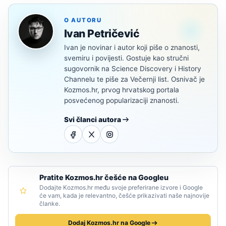
O AUTORU
Ivan Petričević
Ivan je novinar i autor koji piše o znanosti,
svemiru i povijesti. Gostuje kao stručni
sugovornik na Science Discovery i History
Channelu te piše za Večernji list. Osnivač je
Kozmos.hr, prvog hrvatskog portala
posvećenog popularizaciji znanosti.
Svi članci autora
Pratite Kozmos.hr češće na Googleu
Dodajte Kozmos.hr među svoje preferirane izvore i Google
će vam, kada je relevantno, češće prikazivati naše najnovije
članke.
Dodaj Kozmos.hr na Google