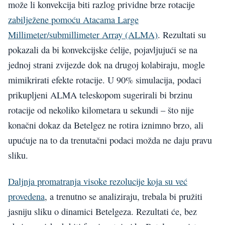
može li konvekcija biti razlog prividne brze rotacije
zabilježene pomoću Atacama Large
Millimeter/submillimeter Array (ALMA)
. Rezultati su
pokazali da bi konvekcijske ćelije, pojavljujući se na
jednoj strani zvijezde dok na drugoj kolabiraju, mogle
mimikrirati efekte rotacije. U 90% simulacija, podaci
prikupljeni ALMA teleskopom sugerirali bi brzinu
rotacije od nekoliko kilometara u sekundi – što nije
konačni dokaz da Betelgez ne rotira iznimno brzo, ali
upućuje na to da trenutačni podaci možda ne daju pravu
sliku.
Daljnja promatranja visoke rezolucije koja su već
provedena
, a trenutno se analiziraju, trebala bi pružiti
jasniju sliku o dinamici Betelgeza. Rezultati će, bez