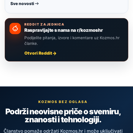
Sve novosti
REDDIT ZAJEDNICA
Raspravljajte s nama na r/kozmoshr
Podijelite pitanja, izvore i komentare uz Kozmos.hr
članke.
Otvori Reddit
KOZMOS BEZ OGLASA
Podrži neovisne priče o svemiru,
znanosti i tehnologiji.
Članstvo pomaže održati Kozmos.hr i može uključivati