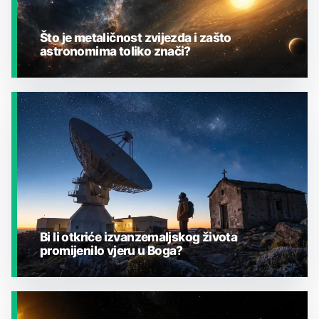
Što je metaličnost zvijezda i zašto
astronomima toliko znači?
JESTE LI ZNALI?
Bi li otkriće izvanzemaljskog života
promijenilo vjeru u Boga?
JESTE LI ZNALI?