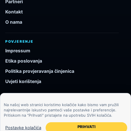
Partneri
Kontakt
O nama
POVJERENJE
Impressum
Etika poslovanja
Politika provjeravanja činjenica
Uvjeti korištenja
Na našoj web stranici koristimo kolačiće kako bismo vam pružili
© 2026 Kozmos.hr. Sva prava pridržana.
najrelevantnije iskustvo pamteći vaše postavke i preferencije.
Pritiskom na "Prihvati" pristajete na upotrebu SVIH kolačića.
Svemir, znanost, tehnologija i velike ideje za znatiželjne
čitatelje.
PRIHVATI
Postavke kolačića