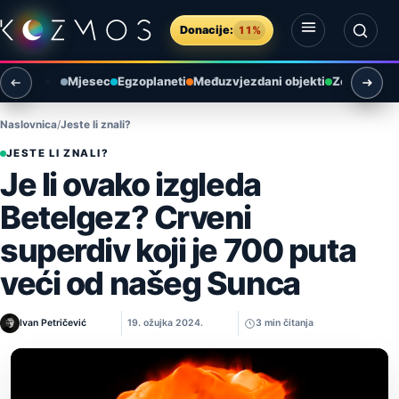
Preskoči na sadržaj
Donacije:
11%
Otvori izbornik
Otvori pretragu
Mjesec
Egzoplaneti
Međuzvjezdani objekti
Zemlja i ok
Naslovnica
Jeste li znali?
JESTE LI ZNALI?
Je li ovako izgleda
Betelgez? Crveni
superdiv koji je 700 puta
veći od našeg Sunca
Ivan Petričević
19. ožujka 2024.
3 min čitanja