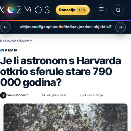
Preskoči na sadržaj
Donacije:
11%
Otvori izbornik
Otvori pretragu
Mjesec
Egzoplaneti
Međuzvjezdani objekti
Zemlja i ok
Naslovnica
Svemir
SVEMIR
Je li astronom s Harvarda
otkrio sferule stare 790
000 godina?
Ivan Petričević
14. ožujka 2024.
3 min čitanja