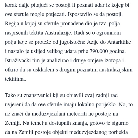
korak dalje pitajući se postoji li poznati udar iz kojeg bi
ove sferule mogle potjecati. Ispostavilo se da postoji.
Regija u kojoj su sferule pronađene dio je tzv. polja
raspršenih tektita Australazije. Radi se o ogromnom
polju koje se proteže od jugoistočne Azije do Antarktike
i nastalo je uslijed velikog udara prije 790.000 godina.
Istraživački tim je analizirao i druge omjere izotopa i
otkrio da su usklađeni s drugim poznatim australazijskim
tektitima.
Tako su znanstvenici kji su objavili ovaj zadnji rad
uvjereni da da ove sferule imaju lokalno porijeklo. No, to
ne znači da međuzvjezdani meteoriti ne postoje na
Zemlji. Na temelju dostupnih znanja, gotovo je sigurno
da na Zemlji postoje objekti međuzvjezdanog porijekla