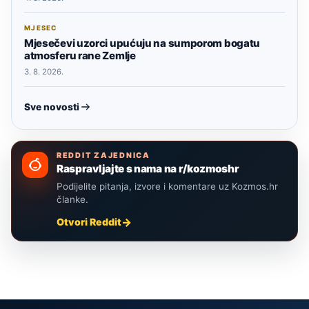
MJESEC
Mjesečevi uzorci upućuju na sumporom bogatu
atmosferu rane Zemlje
3. 8. 2026.
Sve novosti
REDDIT ZAJEDNICA
Raspravljajte s nama na r/kozmoshr
Podijelite pitanja, izvore i komentare uz Kozmos.hr
članke.
Otvori Reddit