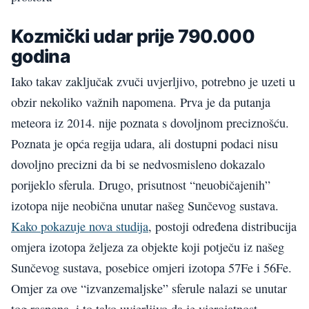
Kozmički udar prije 790.000
godina
Iako takav zaključak zvuči uvjerljivo, potrebno je uzeti u
obzir nekoliko važnih napomena. Prva je da putanja
meteora iz 2014. nije poznata s dovoljnom preciznošću.
Poznata je opća regija udara, ali dostupni podaci nisu
dovoljno precizni da bi se nedvosmisleno dokazalo
porijeklo sferula. Drugo, prisutnost “neuobičajenih”
izotopa nije neobična unutar našeg Sunčevog sustava.
Kako pokazuje nova studija
, postoji određena distribucija
omjera izotopa željeza za objekte koji potječu iz našeg
Sunčevog sustava, posebice omjeri izotopa 57Fe i 56Fe.
Omjer za ove “izvanzemaljske” sferule nalazi se unutar