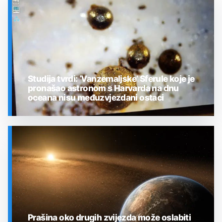
Studija tvrdi: ‘Vanzemaljske’ Sferule koje je
pronašao astronom s Harvarda na dnu
oceana nisu međuzvjezdani ostaci
SVEMIR
Prašina oko drugih zvijezda može oslabiti