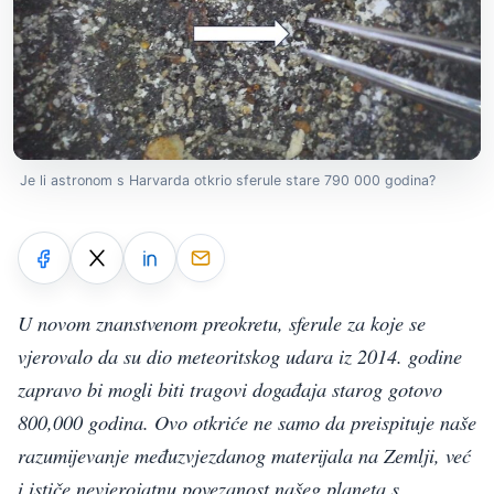
Je li astronom s Harvarda otkrio sferule stare 790 000 godina?
U novom znanstvenom preokretu, sferule za koje se
vjerovalo da su dio meteoritskog udara iz 2014. godine
zapravo bi mogli biti tragovi događaja starog gotovo
800,000 godina. Ovo otkriće ne samo da preispituje naše
razumijevanje međuzvjezdanog materijala na Zemlji, već
i ističe nevjerojatnu povezanost našeg planeta s