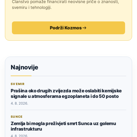
Članstvo pomaže financirati neovisne priče o znanosti,
svemiru i tehnologiji.
Podrži Kozmos
Najnovije
SVEMIR
Prašina oko drugih zvijezda može oslabiti kemijske
signale u atmosferama egzoplaneta i do 50 posto
4. 8. 2026.
SUNCE
Zemlja bi mogla preživjeti smrt Sunca uz golemu
infrastrukturu
4. 8. 2026.