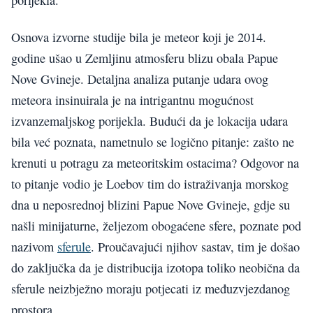
porijekla.
Osnova izvorne studije bila je meteor koji je 2014.
godine ušao u Zemljinu atmosferu blizu obala Papue
Nove Gvineje. Detaljna analiza putanje udara ovog
meteora insinuirala je na intrigantnu mogućnost
izvanzemaljskog porijekla. Budući da je lokacija udara
bila već poznata, nametnulo se logično pitanje: zašto ne
krenuti u potragu za meteoritskim ostacima? Odgovor na
to pitanje vodio je Loebov tim do istraživanja morskog
dna u neposrednoj blizini Papue Nove Gvineje, gdje su
našli minijaturne, željezom obogaćene sfere, poznate pod
nazivom
sferule
. Proučavajući njihov sastav, tim je došao
do zaključka da je distribucija izotopa toliko neobična da
sferule neizbježno moraju potjecati iz međuzvjezdanog
prostora