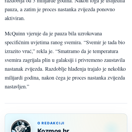
razdoblja od 3 milijarde godina. Nakon toga je uslijedila
pauza, a zatim je proces nastanka zvijezda ponovno
aktiviran.
McQuinn vjeruje da je pauza bila uzrokovana
specifičnim uvjetima ranog svemira. “Svemir je tada bio
izrazito vruć,” rekla je. “Smatramo da je temperatura
svemira zagrijala plin u galaksiji i privremeno zaustavila
nastanak zvijezda. Razdoblje hlađenja trajalo je nekoliko
milijardi godina, nakon čega je proces nastanka zvijezda
nastavljen.”
O REDAKCIJI
Kozmos.hr