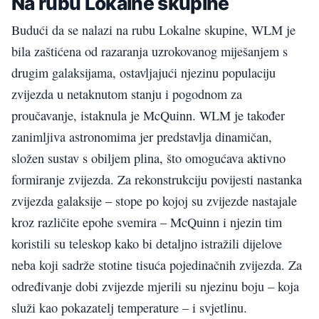
Na rubu Lokalne skupine
Budući da se nalazi na rubu Lokalne skupine, WLM je
bila zaštićena od razaranja uzrokovanog miješanjem s
drugim galaksijama, ostavljajući njezinu populaciju
zvijezda u netaknutom stanju i pogodnom za
proučavanje, istaknula je McQuinn. WLM je također
zanimljiva astronomima jer predstavlja dinamičan,
složen sustav s obiljem plina, što omogućava aktivno
formiranje zvijezda. Za rekonstrukciju povijesti nastanka
zvijezda galaksije – stope po kojoj su zvijezde nastajale
kroz različite epohe svemira – McQuinn i njezin tim
koristili su teleskop kako bi detaljno istražili dijelove
neba koji sadrže stotine tisuća pojedinačnih zvijezda. Za
određivanje dobi zvijezde mjerili su njezinu boju – koja
služi kao pokazatelj temperature – i svjetlinu.