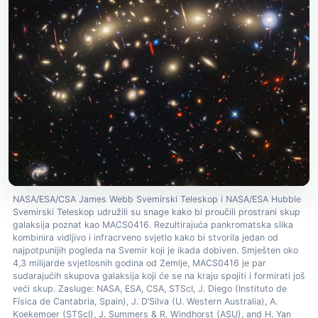
NASA/ESA/CSA James Webb Svemirski Teleskop i NASA/ESA Hubble
Svemirski Teleskop udružili su snage kako bi proučili prostrani skup
galaksija poznat kao MACS0416. Rezultirajuća pankromatska slika
kombinira vidljivo i infracrveno svjetlo kako bi stvorila jedan od
najpotpunijih pogleda na Svemir koji je ikada dobiven. Smješten oko
4,3 milijarde svjetlosnih godina od Zemlje, MACS0416 je par
sudarajućih skupova galaksija koji će se na kraju spojiti i formirati još
veći skup. Zasluge: NASA, ESA, CSA, STScI, J. Diego (Instituto de
Física de Cantabria, Spain), J. D’Silva (U. Western Australia), A.
Koekemoer (STScI), J. Summers & R. Windhorst (ASU), and H. Yan