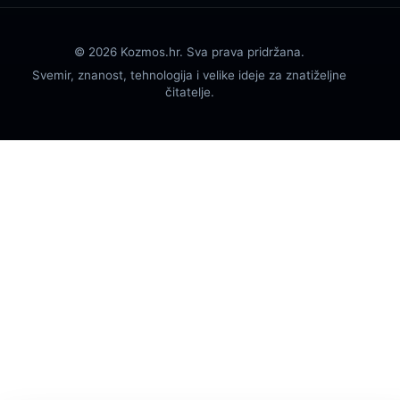
© 2026 Kozmos.hr. Sva prava pridržana.
Svemir, znanost, tehnologija i velike ideje za znatiželjne
čitatelje.