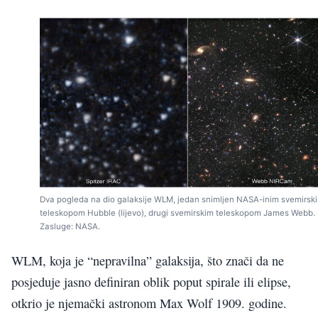
Dva pogleda na dio galaksije WLM, jedan snimljen NASA-inim svemirsk
teleskopom Hubble (lijevo), drugi svemirskim teleskopom James Webb.
Zasluge: NASA.
WLM, koja je “nepravilna” galaksija, što znači da ne
posjeduje jasno definiran oblik poput spirale ili elipse,
otkrio je njemački astronom Max Wolf 1909. godine.