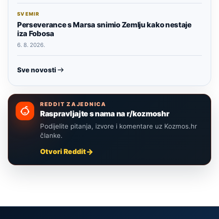
SVEMIR
Perseverance s Marsa snimio Zemlju kako nestaje
iza Fobosa
6. 8. 2026.
Sve novosti
REDDIT ZAJEDNICA
Raspravljajte s nama na r/kozmoshr
Podijelite pitanja, izvore i komentare uz Kozmos.hr
članke.
Otvori Reddit