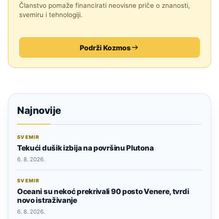
Članstvo pomaže financirati neovisne priče o znanosti,
svemiru i tehnologiji.
Podrži Kozmos
Najnovije
SVEMIR
Tekući dušik izbija na površinu Plutona
6. 8. 2026.
SVEMIR
Oceani su nekoć prekrivali 90 posto Venere, tvrdi
novo istraživanje
6. 8. 2026.