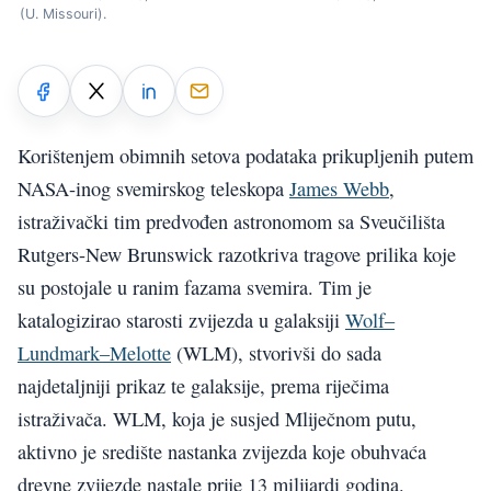
(U. Missouri).
Korištenjem obimnih setova podataka prikupljenih putem
NASA-inog svemirskog teleskopa
James Webb
,
istraživački tim predvođen astronomom sa Sveučilišta
Rutgers-New Brunswick razotkriva tragove prilika koje
su postojale u ranim fazama svemira. Tim je
katalogizirao starosti zvijezda u galaksiji
Wolf–
Lundmark–Melotte
(WLM), stvorivši do sada
najdetaljniji prikaz te galaksije, prema riječima
istraživača. WLM, koja je susjed Mliječnom putu,
aktivno je središte nastanka zvijezda koje obuhvaća
drevne zvijezde nastale prije 13 milijardi godina.