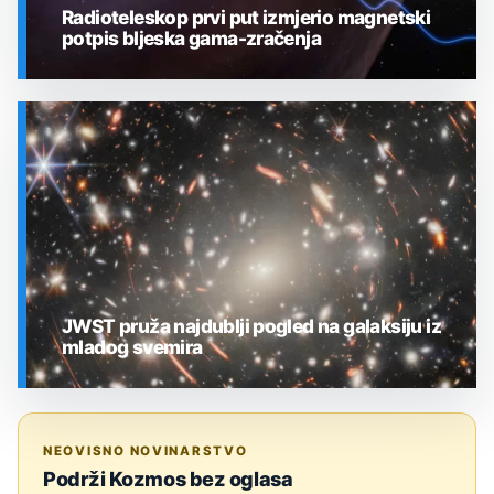
Radioteleskop prvi put izmjerio magnetski
potpis bljeska gama-zračenja
SVEMIR
JWST pruža najdublji pogled na galaksiju iz
mladog svemira
SVEMIR
NEOVISNO NOVINARSTVO
Podrži Kozmos bez oglasa