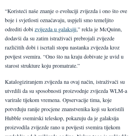
“Koristeći naše znanje o evoluciji zvijezda i ono što ove
boje i svjetlosti označavaju, uspjeli smo temeljito
odrediti dobi
zvijezda u galaksiji
,” rekla je McQuinn,
dodavši da su zatim istraživači prebrojali zvijezde
različitih dobi i iscrtali stopu nastanka zvijezda kroz
povijest svemira. “Ono što na kraju dobivate je uvid u
starost strukture koju promatrate.”
Katalogiziranjem zvijezda na ovaj način, istraživači su
utvrdili da su sposobnosti proizvodnje zvijezda WLM-a
varirale tijekom vremena. Opservacije tima, koje
potvrđuju ranije procjene znanstvenika koji su koristili
Hubble svemirski teleskop, pokazuju da je galaksija
proizvodila zvijezde rano u povijesti svemira tijekom