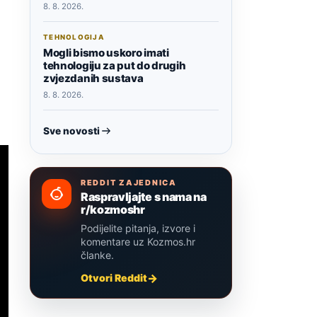
8. 8. 2026.
TEHNOLOGIJA
Mogli bismo uskoro imati
tehnologiju za put do drugih
zvjezdanih sustava
8. 8. 2026.
Sve novosti
REDDIT ZAJEDNICA
Raspravljajte s nama na
r/kozmoshr
Podijelite pitanja, izvore i
komentare uz Kozmos.hr
članke.
Otvori Reddit