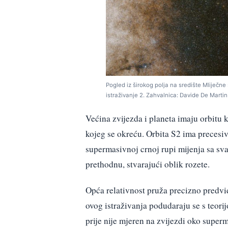
Pogled iz širokog polja na središte Mliječne 
istraživanje 2. Zahvalnica: Davide De Martin 
Većina zvijezda i planeta imaju orbitu k
kojeg se okreću. Orbita S2 ima precesiv
supermasivnoj crnoj rupi mijenja sa sv
prethodnu, stvarajući oblik rozete.
Opća relativnost pruža precizno predviđ
ovog istraživanja podudaraju se s teori
prije nije mjeren na zvijezdi oko supe