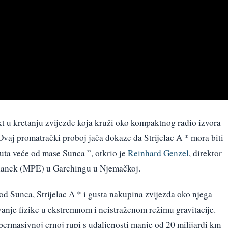
ekt u kretanju zvijezde koja kruži oko kompaktnog radio izvora
 Ovaj promatrački proboj jača dokaze da Strijelac A * mora biti
uta veće od mase Sunca ”, otkrio je
Reinhard Genzel
, direktor
Planck (MPE) u Garchingu u Njemačkoj.
od Sunca, Strijelac A * i gusta nakupina zvijezda oko njega
ivanje fizike u ekstremnom i neistraženom režimu gravitacije.
upermasivnoj crnoj rupi s udaljenosti manje od 20 milijardi km