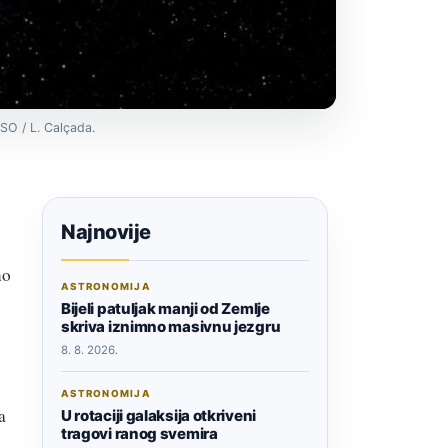
ESO / L. Calçada.
Najnovije
no
ASTRONOMIJA
Bijeli patuljak manji od Zemlje
skriva iznimno masivnu jezgru
8. 8. 2026.
ASTRONOMIJA
a
U rotaciji galaksija otkriveni
tragovi ranog svemira