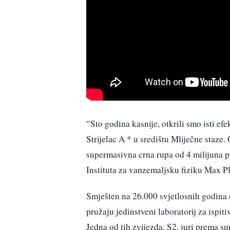
“Sto godina kasnije, otkrili smo isti ef
Strijelac A * u središtu Mliječne staze.
supermasivna crna rupa od 4 milijuna p
Instituta za vanzemaljsku fiziku Max 
Smješten na 26.000 svjetlosnih godina 
pružaju jedinstveni laboratorij za ispit
Jedna od tih zvijezda, S2, juri prema s