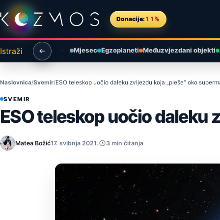
Preskoči na sadržaj
Donacije:
11%
Istraži
Mjesec
Egzoplaneti
Međuzvjezdani objekti
Naslovnica
Svemir
ESO teleskop uočio daleku zvijezdu koja „pleše“ oko superm
SVEMIR
ESO teleskop uočio daleku z
Matea Božić
17. svibnja 2021.
3 min čitanja