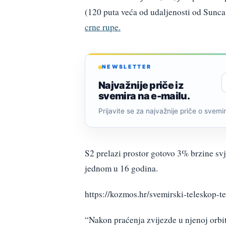
(120 puta veća od udaljenosti od Sunca 
crne rupe.
NEWSLETTER
Najvažnije priče iz
svemira na e-mailu.
Prijavite se za najvažnije priče o svemiru
S2 prelazi prostor gotovo 3% brzine svj
jednom u 16 godina.
https://kozmos.hr/svemirski-teleskop-
“Nakon praćenja zvijezde u njenoj orbit