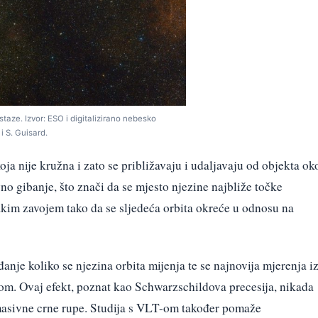
staze. Izvor: ESO i digitalizirano nebesko
i S. Guisard.
oja nije kružna i zato se približavaju i udaljavaju od objekta ok
no gibanje, što znači da se mjesto njezine najbliže točke
akim zavojem tako da se sljedeća orbita okreće u odnosu na
anje koliko se njezina orbita mijenja te se najnovija mjerenja i
jom. Ovaj efekt, poznat kao Schwarzschildova precesija, nikada
rmasivne crne rupe. Studija s VLT-om također pomaže