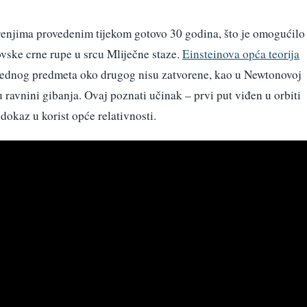
renjima provedenim tijekom gotovo 30 godina, što je omogućilo
ovske crne rupe u srcu Mliječne staze.
Einsteinova opća teorija
 jednog predmeta oko drugog nisu zatvorene, kao u Newtonovoj
 u ravnini gibanja. Ovaj poznati učinak – prvi put viđen u orbiti
dokaz u korist opće relativnosti.