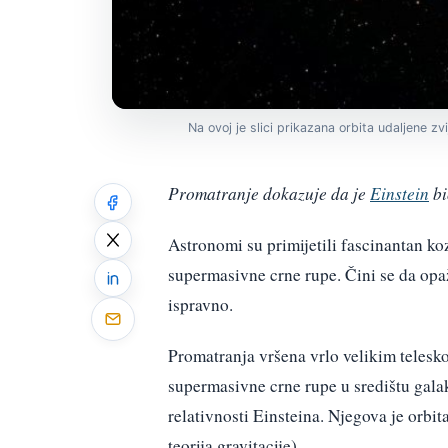
Na ovoj je slici prikazana orbita udaljene zv
Promatranje dokazuje da je
Einstein
bi
Astronomi su primijetili fascinantan ko
supermasivne crne rupe. Čini se da opaž
ispravno.
Promatranja vršena vrlo velikim telesko
supermasivne crne rupe u središtu galak
relativnosti Einsteina. Njegova je orbi
teorija gravitacije).