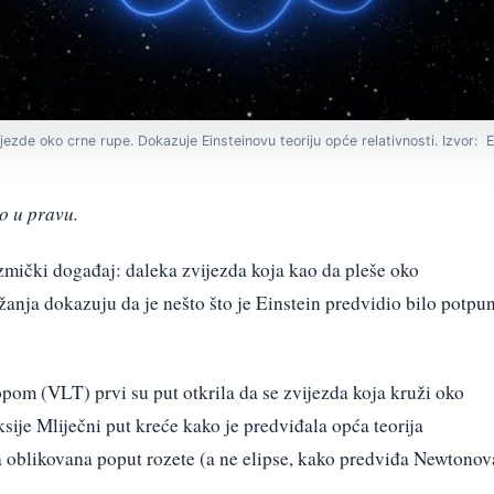
ijezde oko crne rupe. Dokazuje Einsteinovu teoriju opće relativnosti. Izvor: 
o u pravu.
zmički događaj: daleka zvijezda koja kao da pleše oko
anja dokazuju da je nešto što je Einstein predvidio bilo potpu
pom (VLT) prvi su put otkrila da se zvijezda koja kruži oko
sije Mliječni put kreće kako je predviđala opća teorija
ta oblikovana poput rozete (a ne elipse, kako predviđa Newtonov