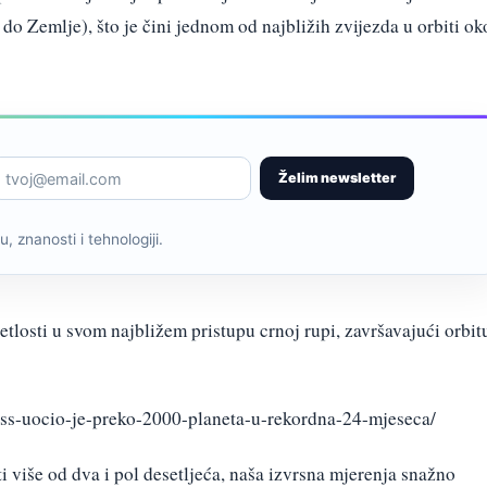
do Zemlje), što je čini jednom od najbližih zvijezda u orbiti ok
Želim newsletter
, znanosti i tehnologiji.
etlosti u svom najbližem pristupu crnoj rupi, završavajući orbit
tess-uocio-je-preko-2000-planeta-u-rekordna-24-mjeseca/
i više od dva i pol desetljeća, naša izvrsna mjerenja snažno