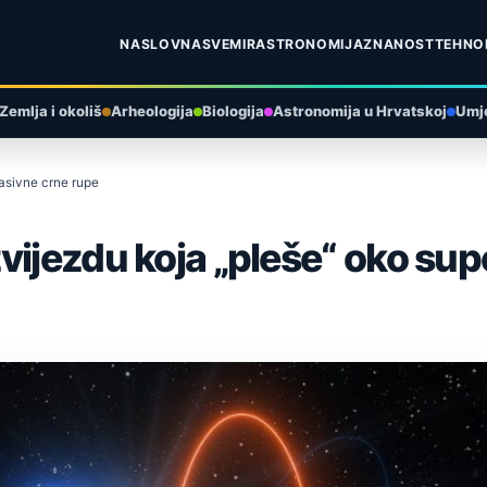
NASLOVNA
SVEMIR
ASTRONOMIJA
ZNANOST
TEHNO
Zemlja i okoliš
Arheologija
Biologija
Astronomija u Hrvatskoj
Umje
asivne crne rupe
vijezdu koja „pleše“ oko su