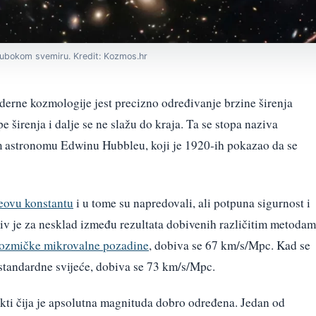
 dubokom svemiru. Kredit: Kozmos.hr
erne kozmologije jest precizno određivanje brzine širenja
pe širenja i dalje se ne slažu do kraja. Ta se stopa naziva
 astronomu Edwinu Hubbleu, koji je 1920-ih pokazao da se
eovu konstantu
i u tome su napredovali, ali potpuna sigurnost i
iv je za nesklad između rezultata dobivenih različitim metodam
ozmičke mikrovalne pozadine
, dobiva se 67 km/s/Mpc. Kad se
i standardne svijeće, dobiva se 73 km/s/Mpc.
kti čija je apsolutna magnituda dobro određena. Jedan od