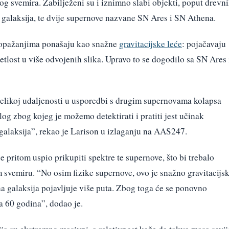
og svemira. Zabilježeni su i iznimno slabi objekti, poput drevn
 galaksija, te dvije supernove nazvane SN Ares i SN Athena.
e opažanjima ponašaju kao snažne
gravitacijske leće
: pojačavaju
etlost u više odvojenih slika. Upravo to se dogodilo sa SN Ares 
velikoj udaljenosti u usporedbi s drugim supernovama kolapsa
log zbog kojeg je možemo detektirati i pratiti jest učinak
alaksija”, rekao je Larison u izlaganju na AAS247.
pritom uspio prikupiti spektre te supernove, što bi trebalo
m svemiru. “No osim fizike supernove, ovo je snažno gravitacijsk
na galaksija pojavljuje više puta. Zbog toga će se ponovno
za 60 godina”, dodao je.