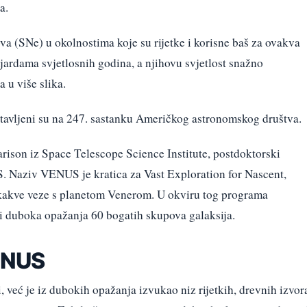
a.
va (SNe) u okolnostima koje su rijetke i korisne baš za ovakva
jardama svjetlosnih godina, a njihovu svjetlost snažno
a u više slika.
stavljeni su na 247. sastanku Američkog astronomskog društva.
rison iz Space Telescope Science Institute, postdoktorski
. Naziv VENUS je kratica za Vast Exploration for Nascent,
kakve veze s planetom Venerom. U okviru tog programa
 duboka opažanja 60 bogatih skupova galaksija.
ENUS
već je iz dubokih opažanja izvukao niz rijetkih, drevnih izvor