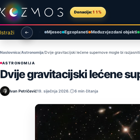
Preskoči na sadržaj
Donacije:
11%
Istraži
Mjesec
Egzoplaneti
Međuzvjezdani objekti
Naslovnica
Astronomija
Dvije gravitacijski lećene supernove mogle bi razjasni
ASTRONOMIJA
Dvije gravitacijski lećene s
Ivan Petričević
19. siječnja 2026.
6 min čitanja