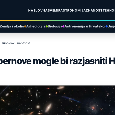
NASLOVNA
SVEMIR
ASTRONOMIJA
ZNANOST
TEHNO
Zemlja i okoliš
Arheologija
Biologija
Astronomija u Hrvatskoj
Umje
ti Hubbleovu napetost
upernove mogle bi razjasniti