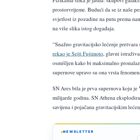
Fizikalna slika je jasna: skupovi galaks
prostorvrijeme. Budući da se iz naše per
svjetlost iz pozadine na putu prema na
na više slika istog događaja.
“Snažno gravitacijsko lećenje pretvara 
rekao je Seiji Fujimoto
, glavni istraž
osmišljen kako bi maksimalno pronalaz
supernove upravo su ona vrsta fenomena
SN Ares bila je prva supernova koju je
milijarde godina. SN Athena eksplodirala
savijena i pojačana gravitacijskim lećen
NEWSLETTER