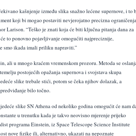
ekivano kašnjenje između slika snažno lećene supernove, i to b
riment koji bi mogao postaviti nevjerojatno precizna ograničenj
r Larison. “Teško je znati koja će biti ključna pitanja dana za
a će to ponovno pojavljivanje omogućiti najpreciznije,
 smo ikada imali priliku napraviti.”
čin, ali u mnogo kraćem vremenskom prozoru. Metoda se oslanj
 temelju postojećih opažanja supernova i svojstava skupa
jedeće slike trebale stići, potom se čeka njihov dolazak, a
 predviđanje bilo točno.
jedeće slike SN Athena od nekoliko godina omogućit će nam d
nstante u trenutku kada je takvo neovisno mjerenje prijeko
endist programa Einstein, iz Space Telescope Science Institute
st nove fizike ili, alternativno, ukazati na nepoznate