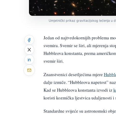
Umjetnički prikaz gravitacijskog lećenja u
Jedan od najtvrdokornijih problema mod
svemira. Svemir se širi, ali mjerenja sto
Hubbleova konstanta, prema američkom
svemir širi.
Znanstvenici desetljećima mjere
Hubbl
dalje izmiče. “Hubbleova napetost” naz
Kad se Hubbleova konstanta izvodi iz
k
koristi kozmička ljestvica udaljenosti 
Standardne svijeće su astronomski obje