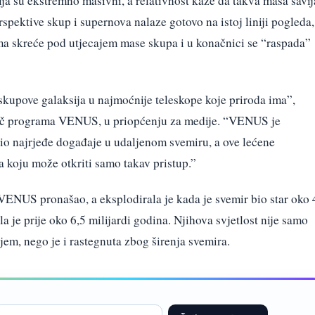
ija su ekstremno masivni, a relativnost kaže da takva masa savij
spektive skup i supernova nalaze gotovo na istoj liniji pogleda,
ma skreće pod utjecajem mase skupa i u konačnici se “raspada”
skupove galaksija u najmoćnije teleskope koje priroda ima”,
ivač programa VENUS, u priopćenju za medije. “VENUS je
io najrjeđe događaje u udaljenom svemiru, a ove lećene
 koju može otkriti samo takav pristup.”
 VENUS pronašao, a eksplodirala je kada je svemir bio star oko 
 je prije oko 6,5 milijardi godina. Njihova svjetlost nije samo
jem, nego je i rastegnuta zbog širenja svemira.