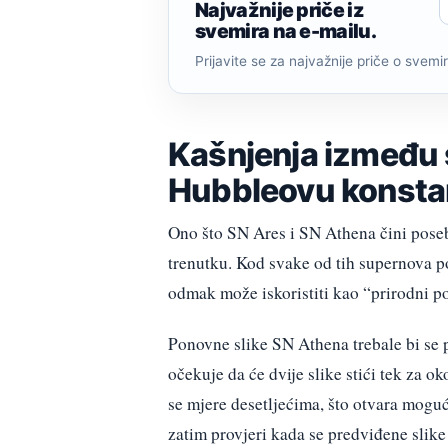
Najvažnije priče iz
svemira na e-mailu.
Prijavite se za najvažnije priče o svemiru
Kašnjenja između s
Hubbleovu konsta
Ono što SN Ares i SN Athena čini posebn
trenutku. Kod svake od tih supernova p
odmak može iskoristiti kao “prirodni p
Ponovne slike SN Athena trebale bi se po
očekuje da će dvije slike stići tek za o
se mjere desetljećima, što otvara moguć
zatim provjeri kada se predviđene slike