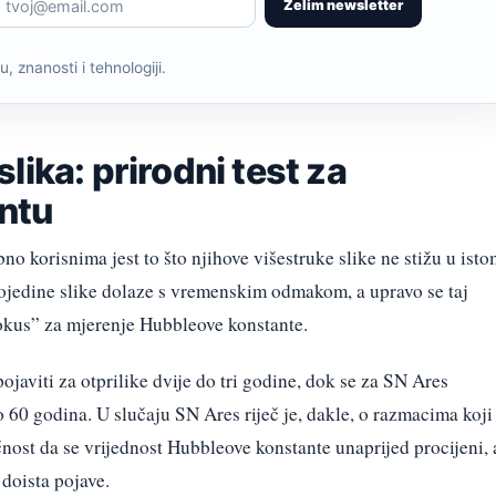
Želim newsletter
, znanosti i tehnologiji.
lika: prirodni test za
ntu
o korisnima jest to što njihove višestruke slike ne stižu u isto
ojedine slike dolaze s vremenskim odmakom, a upravo se taj
okus” za mjerenje Hubbleove konstante.
javiti za otprilike dvije do tri godine, dok se za SN Ares
ko 60 godina. U slučaju SN Ares riječ je, dakle, o razmacima koji
nost da se vrijednost Hubbleove konstante unaprijed procijeni, 
 doista pojave.