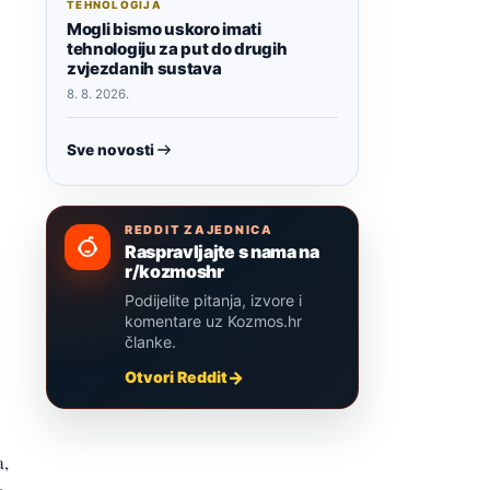
TEHNOLOGIJA
Mogli bismo uskoro imati
tehnologiju za put do drugih
zvjezdanih sustava
8. 8. 2026.
Sve novosti
REDDIT ZAJEDNICA
Raspravljajte s nama na
r/kozmoshr
Podijelite pitanja, izvore i
komentare uz Kozmos.hr
članke.
Otvori Reddit
a,