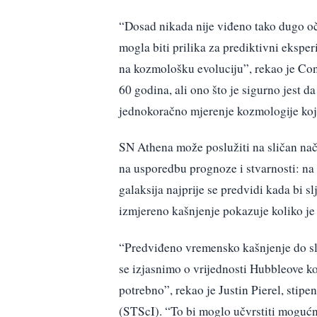
“Dosad nikada nije viđeno tako dugo oč
mogla biti prilika za prediktivni ekspe
na kozmološku evoluciju”, rekao je Cono
60 godina, ali ono što je sigurno jest d
jednokoračno mjerenje kozmologije koje
SN Athena može poslužiti na sličan na
na usporedbu prognoze i stvarnosti: na
galaksija najprije se predvidi kada bi sl
izmjereno kašnjenje pokazuje koliko je
“Predviđeno vremensko kašnjenje do sl
se izjasnimo o vrijednosti Hubbleove ko
potrebno”, rekao je Justin Pierel, stip
(STScI). “To bi moglo učvrstiti mogućno