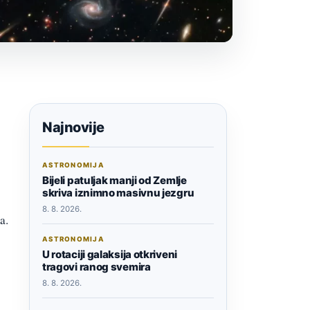
Najnovije
ASTRONOMIJA
Bijeli patuljak manji od Zemlje
skriva iznimno masivnu jezgru
8. 8. 2026.
a.
ASTRONOMIJA
U rotaciji galaksija otkriveni
tragovi ranog svemira
8. 8. 2026.