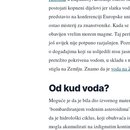
postojati kopneni dijelovi jer slatka 
predstavio na konferenciji Europske un
ostao misterij za znanstvenike. Kada se 
obavijen vrelim morem magme. Taj period
još uvijek nije potpuno razjašnjen. Pozn
o događajima koji su uslijedili nisu jasn
pretežito pokrivena vodom, u skladu s n
stigla na Zemlju. Znamo da je
voda na Z
Od kud voda?
Moguće je da je bila dio izvornog materi
‘bombardiranjem vodenim asteroidima’ 
da je hidrološki ciklus, koji obuhvaća i
mogla akumulirati na izdignutim kontin