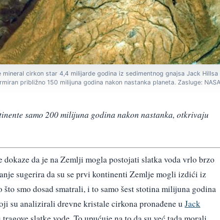
n je mineral cirkon star 4,4 milijarde godina iz sedimentnog gnajsa Jack Hillsa 
formiran približno 150 milijuna godina nakon nastanka planeta. Zasluge: NASA
ntinente samo 200 milijuna godina nakon nastanka, otkrivaju
 dokaze da je na Zemlji mogla postojati slatka voda vrlo brzo
nje sugerira da su se prvi kontinenti Zemlje mogli izdići iz
 što smo dosad smatrali, i to samo šest stotina milijuna godina
koji su analizirali drevne kristale cirkona pronađene u
Jack
u tragove slatke vode. To upućuje na to da su već tada morali