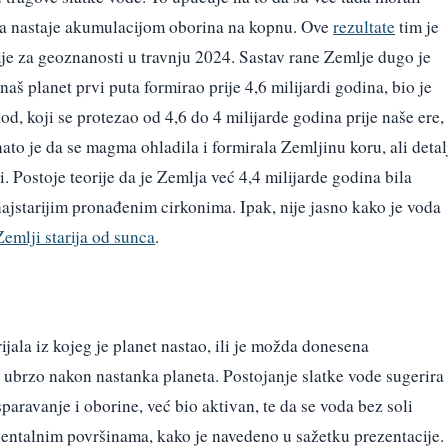
voda nastaje akumulacijom oborina na kopnu. Ove
rezultate
tim je
ije za geoznanosti u travnju 2024. Sastav rane Zemlje dugo je
naš planet prvi puta formirao prije 4,6 milijardi godina, bio je
, koji se protezao od 4,6 do 4 milijarde godina prije naše ere,
ato je da se magma ohladila i formirala Zemljinu koru, ali detal
i. Postoje teorije da je Zemlja već 4,4 milijarde godina bila
ajstarijim pronađenim cirkonima. Ipak, nije jasno kako je voda
emlji starija od sunca
.
jala iz kojeg je planet nastao, ili je možda donesena
ubrzo nakon nastanka planeta. Postojanje slatke vode sugerira
sparavanje i oborine, već bio aktivan, te da se voda bez soli
entalnim površinama, kako je navedeno u sažetku prezentacije.