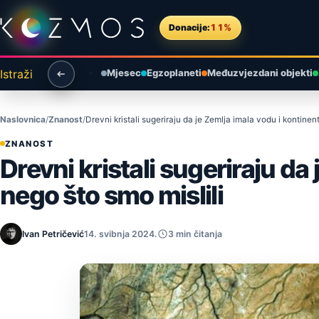
Preskoči na sadržaj
Donacije:
11%
Istraži
Mjesec
Egzoplaneti
Međuzvjezdani objekti
Naslovnica
Znanost
Drevni kristali sugeriraju da je Zemlja imala vodu i kontinen
ZNANOST
Drevni kristali sugeriraju da
nego što smo mislili
Ivan Petričević
14. svibnja 2024.
3 min čitanja