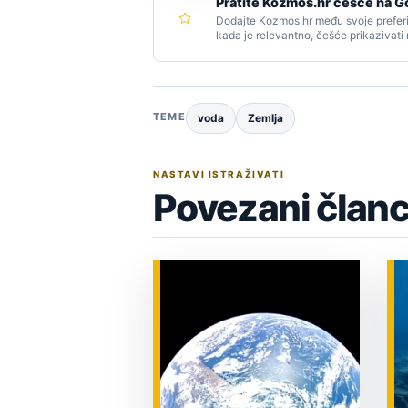
Pratite Kozmos.hr češće na G
Dodajte Kozmos.hr među svoje preferi
kada je relevantno, češće prikazivati
TEME
voda
Zemlja
NASTAVI ISTRAŽIVATI
Povezani članc