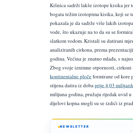
Kišnica sadrži lakše izotope kisika jer 
bogata težim izotopima kisika, koji se t
pokazala je da sadrže više lakih izotopa
vode, što ukazuje na to da su se formira
slatkom vodom. Kristali su datirani mje
analiziranih cirkona, prema prezentaciji
godina. Većina je znatno mlađa, s najnov
Zbog svoje iznimne otpornosti, cirkoni
kontinentalne ploče
formirane od kore p
stijena datira iz doba
prije 4,03 milijar
milijuna godina, pružaju rijedak uvid u 
dijelovi kopna mogli su se izdići iz pra
NEWSLETTER