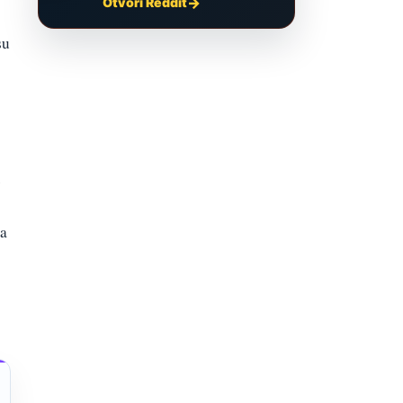
Otvori Reddit
su
.
na