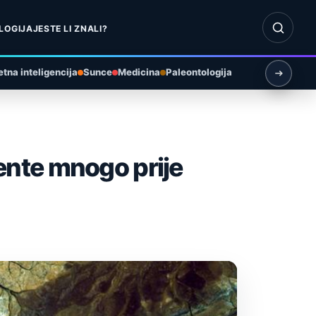
Otvori pr
LOGIJA
JESTE LI ZNALI?
tna inteligencija
Sunce
Medicina
Paleontologija
nente mnogo prije