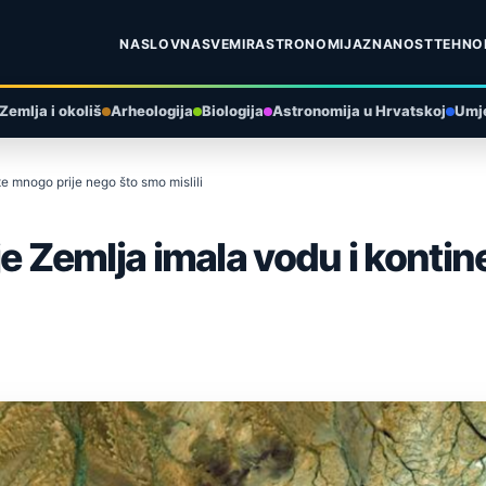
NASLOVNA
SVEMIR
ASTRONOMIJA
ZNANOST
TEHNO
Zemlja i okoliš
Arheologija
Biologija
Astronomija u Hrvatskoj
Umje
te mnogo prije nego što smo mislili
 je Zemlja imala vodu i konti