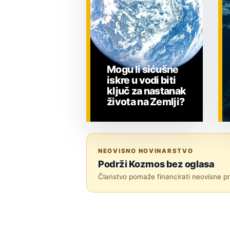
Mogu li sićušne
iskre u vodi biti
ključ za nastanak
života na Zemlji?
ZNANOST
NEOVISNO NOVINARSTVO
Podrži Kozmos bez oglasa
Članstvo pomaže financirati neovisne pri