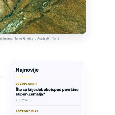
u teranu Narre Gneiss u Australiji. To je
.
Najnovije
EGZOPLANETI
Što se krije duboko ispod površine
super-Zemalja?
7. 8. 2026.
ASTRONOMIJA