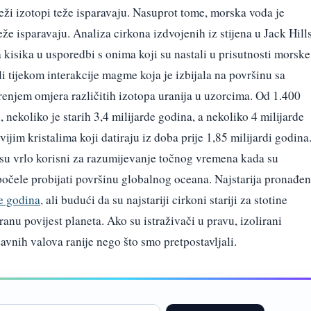
teži izotopi teže isparavaju. Nasuprot tome, morska voda je
eže isparavaju. Analiza cirkona izdvojenih iz stijena u Jack Hill
 kisika u usporedbi s onima koji su nastali u prisutnosti morske
li tijekom interakcije magme koja je izbijala na površinu sa
renjem omjera različitih izotopa uranija u uzorcima. Od 1.400
, nekoliko je starih 3,4 milijarde godina, a nekoliko 4 milijarde
ijim kristalima koji datiraju iz doba prije 1,85 milijardi godina
 su vrlo korisni za razumijevanje točnog vremena kada su
očele probijati površinu globalnog oceana. Najstarija pronađe
de godina,
ali budući da su najstariji cirkoni stariji za stotine
ranu povijest planeta. Ako su istraživači u pravu, izolirani
davnih valova ranije nego što smo pretpostavljali.