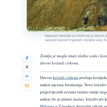
Najstariji materijal na Zemlji koji je datira
najstariji poznati fragment Zemljine kore, 
Zemlja je mogla imati slatku vodu i ko
drevni kristali cirkona.
Drevni
kristali cirkona
pružaju kemijske
nakon njezina formiranja. Novo istraživa
prapovijesnih oceana znatno ranije nego
nakon što je planet nastao. Istraživači 
Hillsima
u Zapadnoj Australiji otkrili s