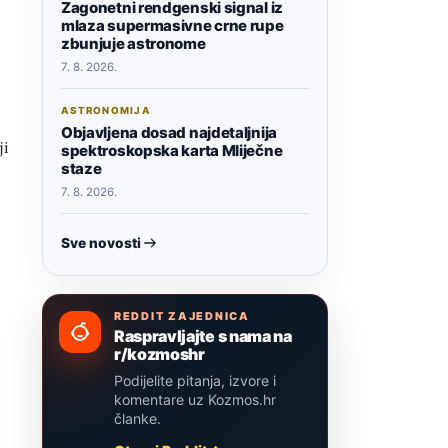
Zagonetni rendgenski signal iz
mlaza supermasivne crne rupe
zbunjuje astronome
7. 8. 2026.
ASTRONOMIJA
Objavljena dosad najdetaljnija
ji
spektroskopska karta Mliječne
staze
7. 8. 2026.
Sve novosti
REDDIT ZAJEDNICA
Raspravljajte s nama na
r/kozmoshr
Podijelite pitanja, izvore i
komentare uz Kozmos.hr
članke.