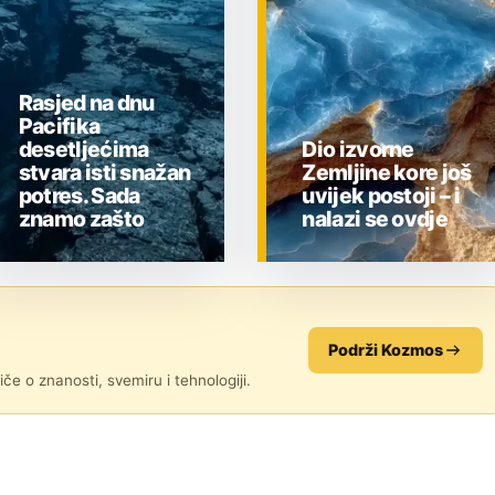
Rasjed na dnu
Pacifika
desetljećima
Dio izvorne
stvara isti snažan
Zemljine kore još
potres. Sada
uvijek postoji – i
znamo zašto
nalazi se ovdje
ZNANOST
ZNANOST
Podrži Kozmos
če o znanosti, svemiru i tehnologiji.