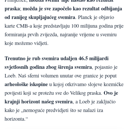
praska
možda je sve započelo kao rezultat odbijanja
;
od ranijeg skupljajućeg svemira
. Planck je objavio
karte CMB-a koje predstavljaju 100 milijuna godina prije
formiranja prvih zvijezda, najranije vrijeme u svemiru
koje možemo vidjeti.
Trenutno je rub svemira udaljen 46.5 milijardi
svjetlosnih godina zbog širenja svemira
, pojasnio je
Loeb. Naš sferni volumen unutar ove granice je poput
arheološke iskopine
u kojoj otkrivamo slojeve kozmičke
Ovo je
povijesti koji se protežu sve do Velikog praska.
krajnji horizont našeg svemira
, a Loeb je zaključio
kako je „nemoguće predvidjeti što se nalazi iza
horizonta.“