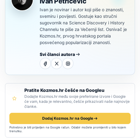
Ivan Petričević
Ivan je novinar i autor koji piše o znanosti,
svemiru i povijesti. Gostuje kao stručni
sugovornik na Science Discovery i History
Channelu te piše za Večernji list. Osnivač je
Kozmos.hr, prvog hrvatskog portala
posvećenog popularizaciji znanosti.
Svi članci autora
Pratite Kozmos.hr češće na Googleu
Dodajte Kozmos.hr među svoje preferirane izvore i Google
će vam, kada je relevantno, češće prikazivati naše najnovije
članke.
Dodaj Kozmos.hr na Google
Potrebno je biti prijavljen na Google račun. Odabir možete promijeniti u bilo kojem
trenutku.