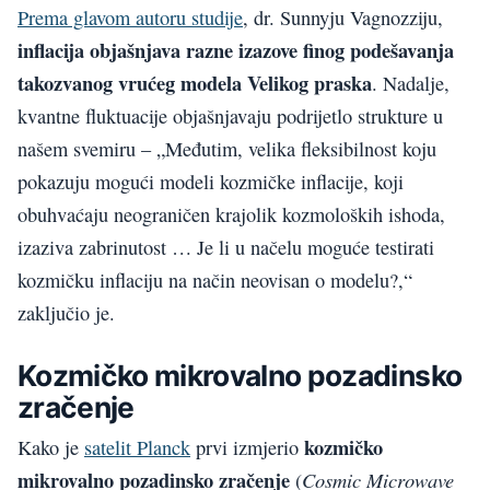
Prema glavom autoru studije
, dr. Sunnyju Vagnozziju,
inflacija objašnjava razne izazove finog podešavanja
takozvanog vrućeg modela Velikog praska
. Nadalje,
kvantne fluktuacije objašnjavaju podrijetlo strukture u
našem svemiru – „Međutim, velika fleksibilnost koju
pokazuju mogući modeli kozmičke inflacije, koji
obuhvaćaju neograničen krajolik kozmoloških ishoda,
izaziva zabrinutost … Je li u načelu moguće testirati
kozmičku inflaciju na način neovisan o modelu?,“
zaključio je.
Kozmičko mikrovalno pozadinsko
zračenje
kozmičko
Kako je
satelit Planck
prvi izmjerio
mikrovalno pozadinsko zračenje
Cosmic Microwave
(