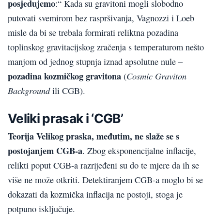
posjedujemo
:“ Kada su gravitoni mogli slobodno
putovati svemirom bez raspršivanja, Vagnozzi i Loeb
misle da bi se trebala formirati reliktna pozadina
toplinskog gravitacijskog zračenja s temperaturom nešto
manjom od jednog stupnja iznad apsolutne nule –
pozadina kozmičkog gravitona
Cosmic Graviton
(
Background
ili CGB).
Veliki prasak i ‘CGB’
Teorija Velikog praska, međutim, ne slaže se s
postojanjem CGB-a
. Zbog eksponencijalne inflacije,
relikti poput CGB-a razrijeđeni su do te mjere da ih se
više ne može otkriti. Detektiranjem CGB-a moglo bi se
dokazati da kozmička inflacija ne postoji, stoga je
potpuno isključuje.