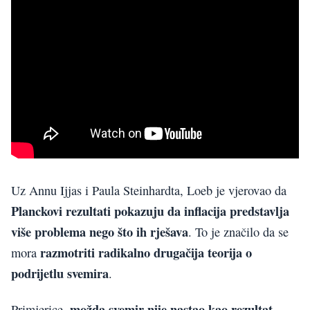
Uz Annu Ijjas i Paula Steinhardta, Loeb je vjerovao da
Planckovi rezultati pokazuju da inflacija predstavlja
više problema nego što ih rješava
. To je značilo da se
razmotriti radikalno drugačija teorija o
mora
podrijetlu svemira
.
možda svemir nije nastao kao rezultat
Primjerice,