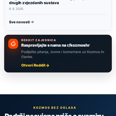
drugih zvjezdanih sustava
8. 8. 2026.
Sve novosti
REDDIT ZAJEDNICA
Raspravljajte s nama na r/kozmoshr
Podijelite pitanja, izvore i komentare uz Kozmos.hr
članke.
Otvori Reddit
KOZMOS BEZ OGLASA