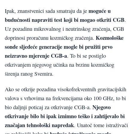
moguće u
Ipak, znanstvenici sada smatraju da je
budućnosti napraviti test koji bi mogao otkriti CGB
.
Uz pozadinu mikrovalnog i neutrinskog zračenja, CGB
Kozmološke
doprinosi proračunu kozmičkog zračenja.
sonde sljedeće generacije mogle bi pružiti prvo
neizravno mjerenje CGB-a
. To bi se postiglo
otkrivanjem njegovog učinka na brzinu kozmičkog
širenja ranog Svemira.
Ako se otkrije pozadina visokofrekventnih gravitacijskih
valova s ​​vrhovima na frekvencijama oko 100 GHz, to bi
Njegovo
bio daljnji poticaj za otkrivanje CGB-a.
otkrivanje bilo bi ipak iznimno te
ško i zahtijevalo bi
zna
čajan tehnolo
ški napredak
. Unatoč tome istraživači
budu
ća istra
živanja mogla