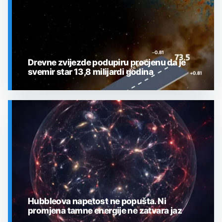
Drevne zvijezde podupiru procjenu da je
svemir star 13,8 milijardi godina
SVEMIR
Hubbleova napetost ne popušta. Ni
promjena tamne energije ne zatvara jaz