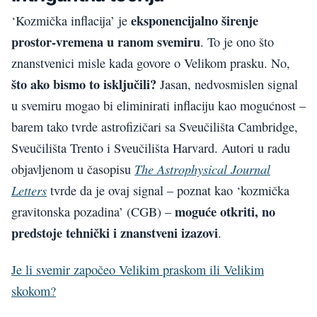
eksponencijalno širenje
‘Kozmička inflacija’ je
prostor-vremena u ranom svemiru
. To je ono što
znanstvenici misle kada govore o Velikom prasku. No,
što ako bismo to isključili?
Jasan, nedvosmislen signal
u svemiru mogao bi eliminirati inflaciju kao mogućnost –
barem tako tvrde astrofizičari sa Sveučilišta Cambridge,
Sveučilišta Trento i Sveučilišta Harvard. Autori u radu
The Astrophysical Journal
objavljenom u časopisu
Letters
tvrde da je ovaj signal – poznat kao ‘kozmička
moguće otkriti, no
gravitonska pozadina’ (CGB) –
predstoje tehnički i znanstveni izazovi
.
Je li svemir započeo Velikim praskom ili Velikim
skokom?