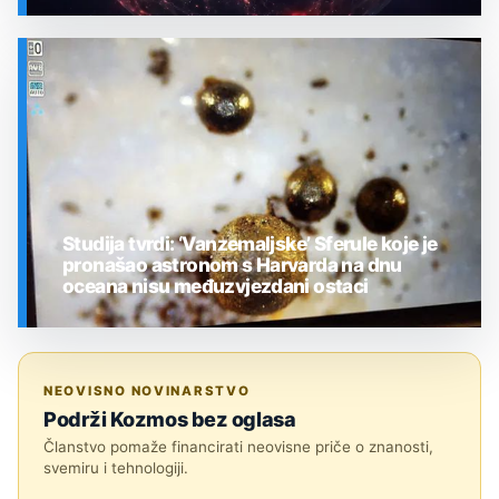
SVEMIR
Studija tvrdi: ‘Vanzemaljske’ Sferule koje je
pronašao astronom s Harvarda na dnu
oceana nisu međuzvjezdani ostaci
SVEMIR
NEOVISNO NOVINARSTVO
Podrži Kozmos bez oglasa
Članstvo pomaže financirati neovisne priče o znanosti,
svemiru i tehnologiji.