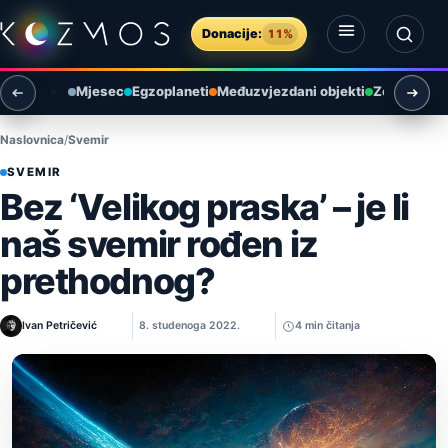
Preskoči na sadržaj
Donacije:
11%
Otvori izbornik
Otvori pretragu
Mjesec
Egzoplaneti
Međuzvjezdani objekti
Zemlja i ok
Naslovnica
Svemir
SVEMIR
Bez ‘Velikog praska’ – je li
naš svemir rođen iz
prethodnog?
Ivan Petričević
8. studenoga 2022.
4 min čitanja