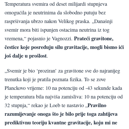
Temperatura svemira od deset milijardi stupnjeva
omogućila je neutrinima da slobodno putuju bez
raspršivanja ubrzo nakon Velikog praska. „Današnji
svemir mora biti ispunjen ostacima neutrina iz tog
Prateći gravitone,
vremena,“ pojasnio je Vagnozzi.
čestice koje posreduju silu gravitacije, mogli bismo ići
još dalje u prošlost
.
„Svemir je bio ‘proziran’ za gravitone sve do najranijeg
trenutka koji je pratila poznata fizika. To se zove
Planckovo vrijeme: 10 na potenciju od -43 sekunde kada
je temperatura bila najviša zamisliva: 10 na potenciju od
Pravilno
32 stupnja,“ rekao je Loeb te nastavio „
razumijevanje onoga što je bilo prije toga zahtijeva
prediktivnu teoriju kvantne gravitacije, koju mi
​​ne