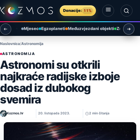
Preskoči na sadržaj
Donacije:
11%
Otvori izbornik
Otvori pretragu
Mjesec
Egzoplaneti
Međuzvjezdani objekti
Zemlja i ok
Naslovnica
Astronomija
ASTRONOMIJA
Astronomi su otkrili
najkraće radijske izboje
dosad iz dubokog
svemira
Kozmos.hr
20. listopada 2023.
2 min čitanja