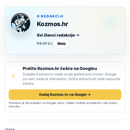
O REDAKCIJI
Kozmos.hr
Svi članci redakcije
Web
PROFILI
Pratite Kozmos.hr češće na Googleu
Dodajte Kozmos.hr među svoje preferirane izvore i Google
će vam, kada je relevantno, češće prikazivati naše najnovije
članke.
Dodaj Kozmos.hr na Google
Potrebno je biti prijavljen na Google račun. Odabir možete promijeniti u bilo kojem
trenutku.
TEME