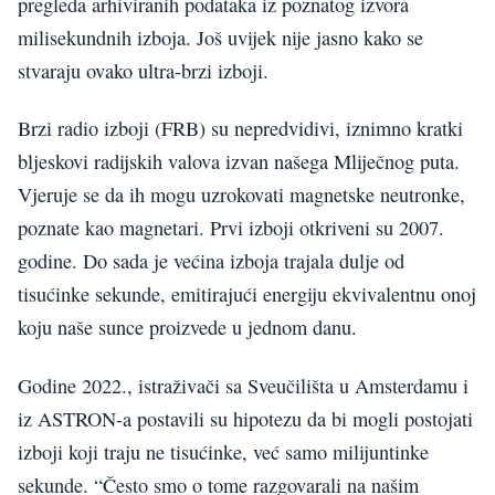
pregleda arhiviranih podataka iz poznatog izvora
milisekundnih izboja. Još uvijek nije jasno kako se
stvaraju ovako ultra-brzi izboji.
Brzi radio izboji (FRB) su nepredvidivi, iznimno kratki
bljeskovi radijskih valova izvan našega Mliječnog puta.
Vjeruje se da ih mogu uzrokovati magnetske neutronke,
poznate kao magnetari. Prvi izboji otkriveni su 2007.
godine. Do sada je većina izboja trajala dulje od
tisućinke sekunde, emitirajući energiju ekvivalentnu onoj
koju naše sunce proizvede u jednom danu.
Godine 2022., istraživači sa Sveučilišta u Amsterdamu i
iz ASTRON-a postavili su hipotezu da bi mogli postojati
izboji koji traju ne tisućinke, već samo milijuntinke
sekunde. “Često smo o tome razgovarali na našim