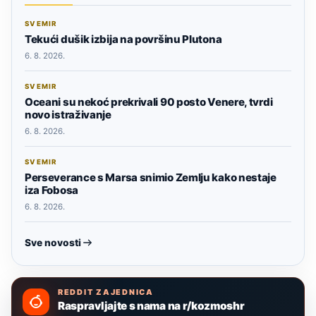
SVEMIR
Tekući dušik izbija na površinu Plutona
6. 8. 2026.
SVEMIR
Oceani su nekoć prekrivali 90 posto Venere, tvrdi
novo istraživanje
6. 8. 2026.
SVEMIR
Perseverance s Marsa snimio Zemlju kako nestaje
iza Fobosa
6. 8. 2026.
Sve novosti
REDDIT ZAJEDNICA
Raspravljajte s nama na r/kozmoshr