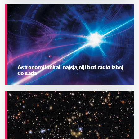
ASTRONOMIJA
Astronomi locirali najsjajniji brzi radio izboj
do sada
ASTRONOMIJA