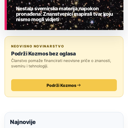
Nestala svemirska materija napokon
pronađena: Znanstvenici mapirali tvar koju
nismo mogli vidjeti
ASTRONOMIJA
NEOVISNO NOVINARSTVO
Podrži Kozmos bez oglasa
Članstvo pomaže financirati neovisne priče o znanosti,
svemiru i tehnologiji.
Podrži Kozmos
Najnovije