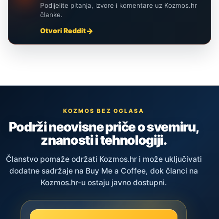
Podijelite pitanja, izvore i komentare uz Kozmos.hr
članke.
Otvori Reddit
KOZMOS BEZ OGLASA
Podrži neovisne priče o svemiru,
znanosti i tehnologiji.
Članstvo pomaže održati Kozmos.hr i može uključivati
dodatne sadržaje na Buy Me a Coffee, dok članci na
Kozmos.hr-u ostaju javno dostupni.