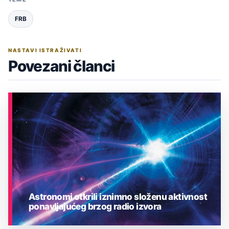
FRB
NASTAVI ISTRAŽIVATI
Povezani članci
Astronomi otkrili iznimno složenu aktivnost
ponavljajućeg brzog radio izvora