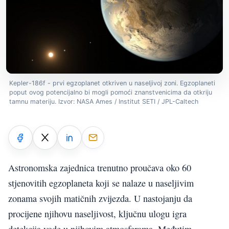
Kepler-186f - prvi egzoplanet otkriven u naseljivoj zoni. Egzoplaneti
poput ovog potencijalno bi mogli pomoći znanstvenicima da otkriju
tamnu materiju. Izvor: NASA Ames / Institut SETI / JPL-Caltech
Astronomska zajednica trenutno proučava oko 60
stjenovitih egzoplaneta koji se nalaze u naseljivim
zonama svojih matičnih zvijezda. U nastojanju da
procijene njihovu naseljivost, ključnu ulogu igra