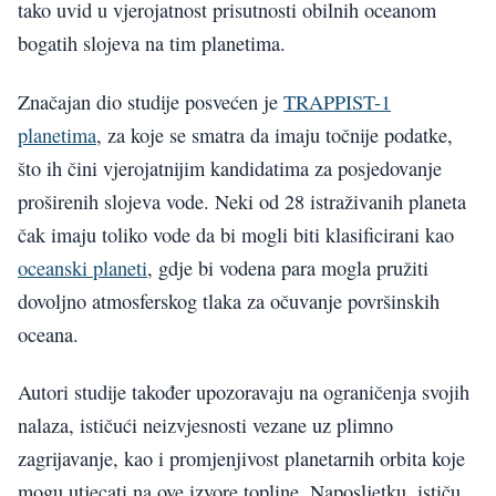
tako uvid u vjerojatnost prisutnosti obilnih oceanom
bogatih slojeva na tim planetima.
Značajan dio studije posvećen je
TRAPPIST-1
planetima
, za koje se smatra da imaju točnije podatke,
što ih čini vjerojatnijim kandidatima za posjedovanje
proširenih slojeva vode. Neki od 28 istraživanih planeta
čak imaju toliko vode da bi mogli biti klasificirani kao
oceanski planeti
, gdje bi vodena para mogla pružiti
dovoljno atmosferskog tlaka za očuvanje površinskih
oceana.
Autori studije također upozoravaju na ograničenja svojih
nalaza, ističući neizvjesnosti vezane uz plimno
zagrijavanje, kao i promjenjivost planetarnih orbita koje
mogu utjecati na ove izvore topline. Naposljetku, ističu