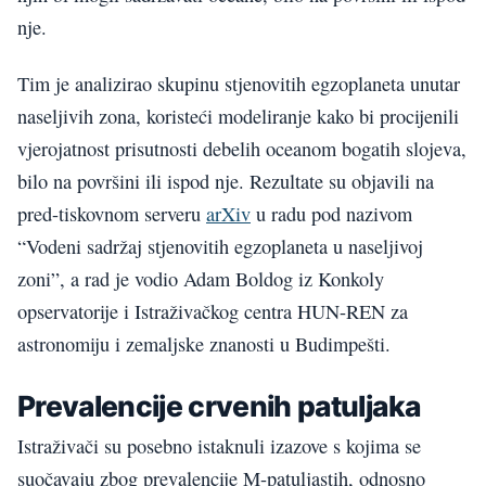
nje.
Tim je analizirao skupinu stjenovitih egzoplaneta unutar
naseljivih zona, koristeći modeliranje kako bi procijenili
vjerojatnost prisutnosti debelih oceanom bogatih slojeva,
bilo na površini ili ispod nje. Rezultate su objavili na
pred-tiskovnom serveru
arXiv
u radu pod nazivom
“Vodeni sadržaj stjenovitih egzoplaneta u naseljivoj
zoni”, a rad je vodio Adam Boldog iz Konkoly
opservatorije i Istraživačkog centra HUN-REN za
astronomiju i zemaljske znanosti u Budimpešti.
Prevalencije crvenih patuljaka
Istraživači su posebno istaknuli izazove s kojima se
suočavaju zbog prevalencije M-patuljastih, odnosno