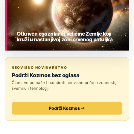
Otkriven egozplanet veličine Zemlje koji
kruži u nastanjivoj zoni crvenog patuljka
ASTRONOMIJA
NEOVISNO NOVINARSTVO
Podrži Kozmos bez oglasa
Članstvo pomaže financirati neovisne priče o znanosti,
svemiru i tehnologiji.
Podrži Kozmos