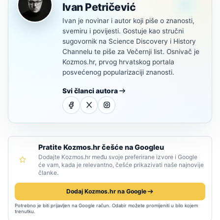
Ivan Petričević
Ivan je novinar i autor koji piše o znanosti,
svemiru i povijesti. Gostuje kao stručni
sugovornik na Science Discovery i History
Channelu te piše za Večernji list. Osnivač je
Kozmos.hr, prvog hrvatskog portala
posvećenog popularizaciji znanosti.
Svi članci autora
Pratite Kozmos.hr češće na Googleu
Dodajte Kozmos.hr među svoje preferirane izvore i Google
će vam, kada je relevantno, češće prikazivati naše najnovije
članke.
Dodaj Kozmos.hr na Google
Potrebno je biti prijavljen na Google račun. Odabir možete promijeniti u bilo kojem
trenutku.