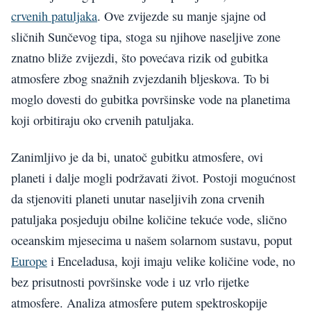
crvenih patuljaka
. Ove zvijezde su manje sjajne od
sličnih Sunčevog tipa, stoga su njihove naseljive zone
znatno bliže zvijezdi, što povećava rizik od gubitka
atmosfere zbog snažnih zvjezdanih bljeskova. To bi
moglo dovesti do gubitka površinske vode na planetima
koji orbitiraju oko crvenih patuljaka.
Zanimljivo je da bi, unatoč gubitku atmosfere, ovi
planeti i dalje mogli podržavati život. Postoji mogućnost
da stjenoviti planeti unutar naseljivih zona crvenih
patuljaka posjeduju obilne količine tekuće vode, slično
oceanskim mjesecima u našem solarnom sustavu, poput
Europe
i Enceladusa, koji imaju velike količine vode, no
bez prisutnosti površinske vode i uz vrlo rijetke
atmosfere. Analiza atmosfere putem spektroskopije