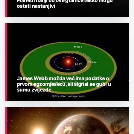
Planeti manji od ove granice teško mogu
ostati nastanjivi
ASTRONOMIJA
James Webb možda već ima podatke o
prvom egzomjesecu, ali signal se gubi u
šumu zvijezde
ASTRONOMIJA