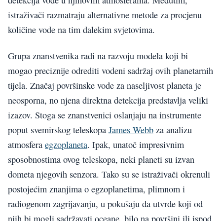
detekcija vode u njihovim atmosferama. Međutim,
istraživači razmatraju alternativne metode za procjenu
količine vode na tim dalekim svjetovima.
Grupa znanstvenika radi na razvoju modela koji bi
mogao preciznije odrediti vodeni sadržaj ovih planetarnih
tijela. Značaj površinske vode za naseljivost planeta je
neosporna, no njena direktna detekcija predstavlja veliki
izazov. Stoga se znanstvenici oslanjaju na instrumente
poput svemirskog teleskopa
James Webb
za analizu
atmosfera
egzoplaneta
. Ipak, unatoč impresivnim
sposobnostima ovog teleskopa, neki planeti su izvan
dometa njegovih senzora. Tako su se istraživači okrenuli
postojećim znanjima o egzoplanetima, plimnom i
radiogenom zagrijavanju, u pokušaju da utvrde koji od
njih bi mogli sadržavati oceane, bilo na površini ili ispod