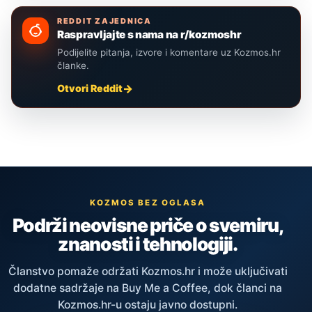
REDDIT ZAJEDNICA
Raspravljajte s nama na r/kozmoshr
Podijelite pitanja, izvore i komentare uz Kozmos.hr
članke.
Otvori Reddit
KOZMOS BEZ OGLASA
Podrži neovisne priče o svemiru,
znanosti i tehnologiji.
Članstvo pomaže održati Kozmos.hr i može uključivati
dodatne sadržaje na Buy Me a Coffee, dok članci na
Kozmos.hr-u ostaju javno dostupni.