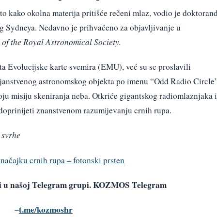
 to kako okolna materija pritišće rečeni mlaz, vodio je doktoran
g Sydneya. Nedavno je prihvaćeno za objavljivanje u
 of the Royal Astronomical Society.
ta Evolucijske karte svemira (EMU), već su se proslavili
tajanstvenog astronomskog objekta po imenu “Odd Radio Circle
voju misiju skeniranja neba. Otkriće gigantskog radiomlaznjaka i
 doprinijeti znanstvenom razumijevanju crnih rupa.
 svrhe
načajku crnih rupa – fotonski prsten
avi u našoj Telegram grupi. KOZMOS Telegram
–
t.me/kozmoshr