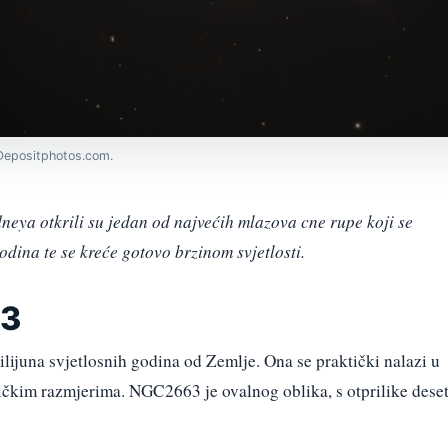
: Depositphotos.com.
eya otkrili su jedan od najvećih mlazova cne rupe koji se
godina te se kreće gotovo brzinom svjetlosti.
63
ijuna svjetlosnih godina od Zemlje. Ona se praktički nalazi u
čkim razmjerima. NGC2663 je ovalnog oblika, s otprilike dese