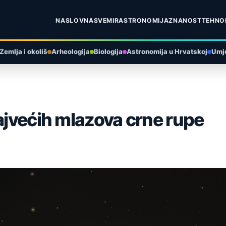
NASLOVNA
SVEMIR
ASTRONOMIJA
ZNANOST
TEHNO
Zemlja i okoliš
Arheologija
Biologija
Astronomija u Hrvatskoj
Umje
najvećih mlazova crne rupe