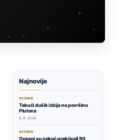
Najnovije
SVEMIR
Tekući dušik izbija na površinu
Plutona
6. 8. 2026.
t
SVEMIR
Oceani su nekoć prekrivali 90