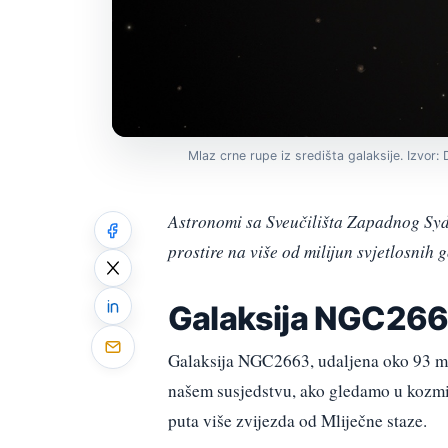
Mlaz crne rupe iz središta galaksije. Izvor
Astronomi sa Sveučilišta Zapadnog Sydn
prostire na više od milijun svjetlosnih 
Galaksija NGC26
Galaksija NGC2663, udaljena oko 93 mil
našem susjedstvu, ako gledamo u kozmi
puta više zvijezda od Mliječne staze.