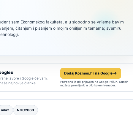
tudent sam Ekonomskog fakulteta, a u slobodno se vrijeme bavim
ivanjem, čitanjem i pisanjem o mojim omiljenim temama; svemiru,
tehnologiji.
oogleu
Dodaj Kozmos.hr na Google
rane izvore i Google će vam,
Potrebno je biti prijavljen na Google račun. Odabir
 naše najnovije članke.
možete promijeniti u bilo kojem trenutku.
mlaz
NGC2663