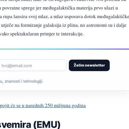
u povratne sprege jer međugalaktička materija prvo ulazi u
rna rupa lansira svoj mlaz, a mlaz usporava dotok međugalaktičk
utječe na formiranje galaksija iz plina, no astronomi su i dalje
ovako spektakularan primjer te interakcije.
Želim newsletter
, znanosti i tehnologiji.
pojit će se u narednih 250 milijuna godina
 svemira (EMU)