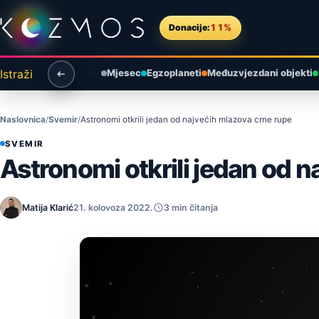
Preskoči na sadržaj
Donacije:
11%
Istraži
Mjesec
Egzoplaneti
Međuzvjezdani objekti
Naslovnica
Svemir
Astronomi otkrili jedan od najvećih mlazova crne rupe
SVEMIR
Astronomi otkrili jedan od 
Matija Klarić
21. kolovoza 2022.
3 min čitanja