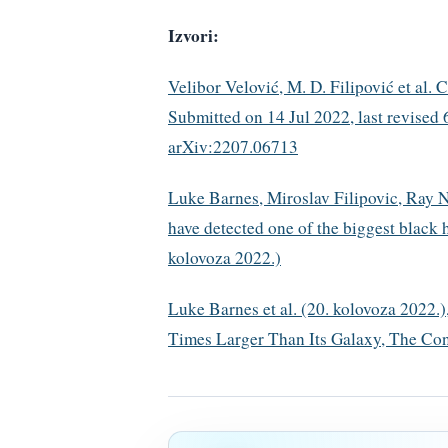
Izvori:
Velibor Velović, M. D. Filipović et al. 
Submitted on 14 Jul 2022, last revise
arXiv:2207.06713
Luke Barnes, Miroslav Filipovic, Ray N
have detected one of the biggest black h
kolovoza 2022.)
Luke Barnes et al. (20. kolovoza 2022.
Times Larger Than Its Galaxy, The Conv