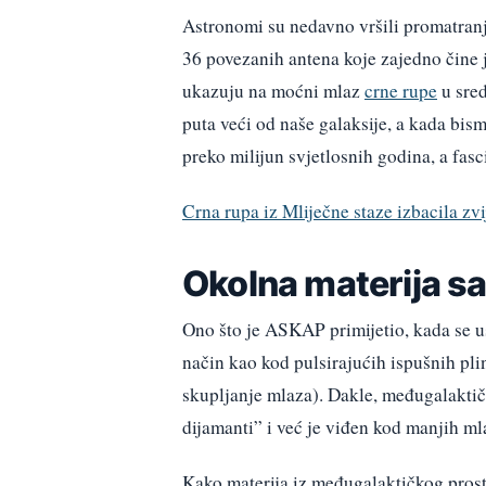
Astronomi su nedavno vršili promatr
36 povezanih antena koje zajedno čine j
ukazuju na moćni mlaz
crne rupe
u sred
puta veći od naše galaksije, a kada bis
preko milijun svjetlosnih godina, a fas
Crna rupa iz Mliječne staze izbacila zv
Okolna materija sa
Ono što je ASKAP primijetio, kada se us
način kao kod pulsirajućih ispušnih pli
skupljanje mlaza). Dakle, međugalaktič
dijamanti” i već je viđen kod manjih m
Kako materija iz međugalaktičkog prostor