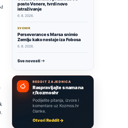
posto Venere, tvrdi novo
od
istraživanje
6. 8. 2026.
SVEMIR
Perseverance s Marsa snimio
Zemlju kako nestaje iza Fobosa
6. 8. 2026.
Sve novosti
REDDIT ZAJEDNICA
n
Raspravljajte s nama na
r/kozmoshr
Podijelite pitanja, izvore i
ok
komentare uz Kozmos.hr
članke.
3.
Otvori Reddit