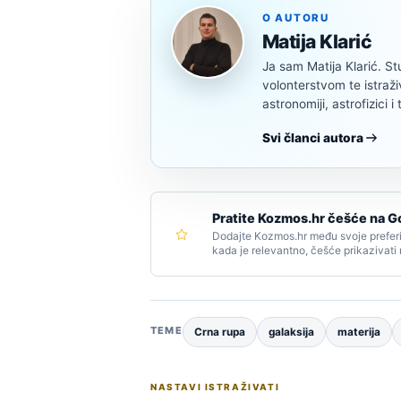
O AUTORU
Matija Klarić
Ja sam Matija Klarić. S
volonterstvom te istraž
astronomiji, astrofizici i 
Svi članci autora
Pratite Kozmos.hr češće na G
Dodajte Kozmos.hr među svoje preferi
kada je relevantno, češće prikazivati
TEME
Crna rupa
galaksija
materija
NASTAVI ISTRAŽIVATI