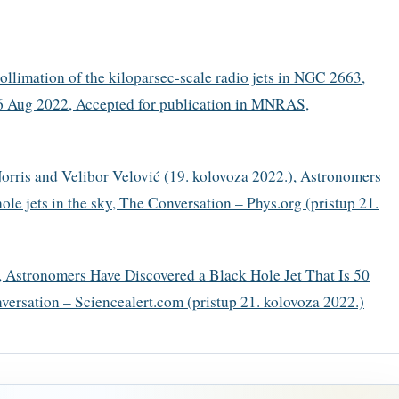
Collimation of the kiloparsec-scale radio jets in NGC 2663,
d 6 Aug 2022, Accepted for publication in MNRAS,
orris and Velibor Velović (19. kolovoza 2022.), Astronomers
ole jets in the sky, The Conversation – Phys.org (pristup 21.
), Astronomers Have Discovered a Black Hole Jet That Is 50
ersation – Sciencealert.com (pristup 21. kolovoza 2022.)