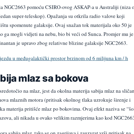
anja NGC2663 pomoću CSIRO-ovog ASKAP-a u Australiji (niza 
edan super-teleskop). Opažanja su otkrila radio valove koji
ištu spomenute galaksije. Ovaj snažan tok materijala oko 50 je
mo ga mogli vidjeti na nebu, bio bi veći od Sunca. Promjer mu je
cinantan je upravo zbog relativne blizine galaksije NGC2663.
ijezdu u međugalaktički prostor brzinom od 6 milijuna km / h
bija mlaz sa bokova
redotočio na mlaz, jest da okolna materija sabija mlaz na sliča
nova mlaznih motora (pritisak okolnog tlaka uzrokuje širenje i
ka materija pritišće mlaz po bokovima. Ovaj efekt naziva se “š
lazova, ali nikada u ovako velikim razmjerima kao kod NGC266
a sabija mlaz, tako se on zagrijava i zauzvrat vrši pritisak na