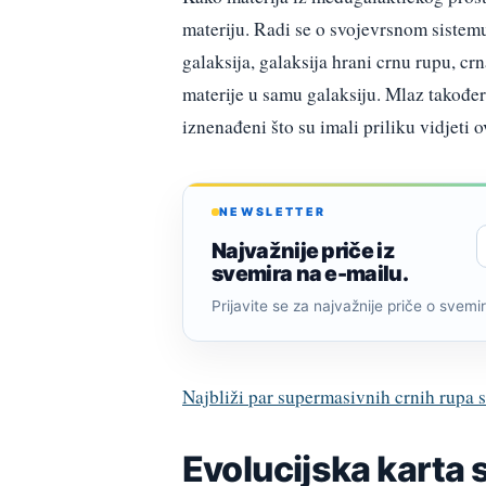
materiju. Radi se o svojevrsnom sistem
galaksija, galaksija hrani crnu rupu, c
materije u samu galaksiju. Mlaz također 
iznenađeni što su imali priliku vidjeti 
NEWSLETTER
Najvažnije priče iz
svemira na e-mailu.
Prijavite se za najvažnije priče o svemiru
Najbliži par supermasivnih crnih rupa s
Evolucijska karta