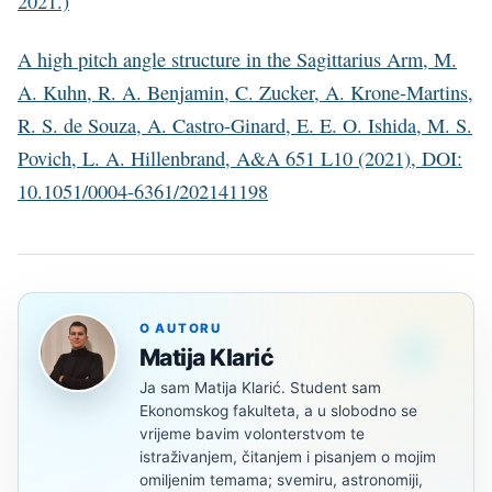
2021.)
A high pitch angle structure in the Sagittarius Arm, M.
A. Kuhn, R. A. Benjamin, C. Zucker, A. Krone-Martins,
R. S. de Souza, A. Castro-Ginard, E. E. O. Ishida, M. S.
Povich, L. A. Hillenbrand, A&A 651 L10 (2021), DOI:
10.1051/0004-6361/202141198
O AUTORU
Matija Klarić
Ja sam Matija Klarić. Student sam
Ekonomskog fakulteta, a u slobodno se
vrijeme bavim volonterstvom te
istraživanjem, čitanjem i pisanjem o mojim
omiljenim temama; svemiru, astronomiji,