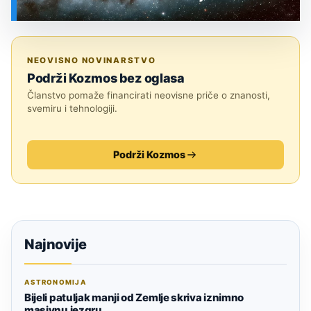
SVEMIR
NEOVISNO NOVINARSTVO
Podrži Kozmos bez oglasa
Članstvo pomaže financirati neovisne priče o znanosti,
svemiru i tehnologiji.
Podrži Kozmos
Najnovije
ASTRONOMIJA
Bijeli patuljak manji od Zemlje skriva iznimno
masivnu jezgru