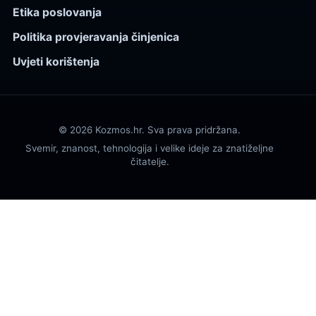
Etika poslovanja
Politika provjeravanja činjenica
Uvjeti korištenja
© 2026 Kozmos.hr. Sva prava pridržana.
Svemir, znanost, tehnologija i velike ideje za znatiželjne
čitatelje.