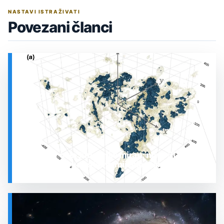
NASTAVI ISTRAŽIVATI
Povezani članci
Prostor oko Sunca nije miran: nova 3D karta
otkrila plin koji stalno mijenja stanje
SVEMIR