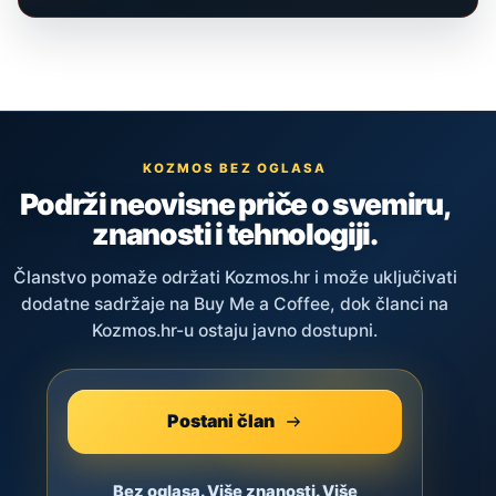
KOZMOS BEZ OGLASA
Podrži neovisne priče o svemiru,
znanosti i tehnologiji.
Članstvo pomaže održati Kozmos.hr i može uključivati
dodatne sadržaje na Buy Me a Coffee, dok članci na
Kozmos.hr-u ostaju javno dostupni.
Postani član
Bez oglasa. Više znanosti. Više