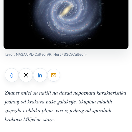
Izvor: NASA/JPL-Caltech/R. Hurt (SSC/Caltech)
Znanstvenici su naišli na dosad nepoznatu karakteristiku
jednog od krakova naše galaksije. Skupina mladih
zvijezda i oblaka plina, viri iz jednog od spiralnih
krakova Mliječne staze.