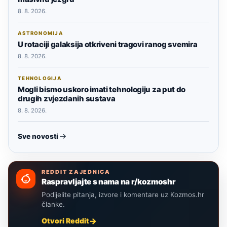
8. 8. 2026.
ASTRONOMIJA
U rotaciji galaksija otkriveni tragovi ranog svemira
8. 8. 2026.
TEHNOLOGIJA
Mogli bismo uskoro imati tehnologiju za put do
drugih zvjezdanih sustava
8. 8. 2026.
Sve novosti
REDDIT ZAJEDNICA
Raspravljajte s nama na r/kozmoshr
Podijelite pitanja, izvore i komentare uz Kozmos.hr
članke.
Otvori Reddit