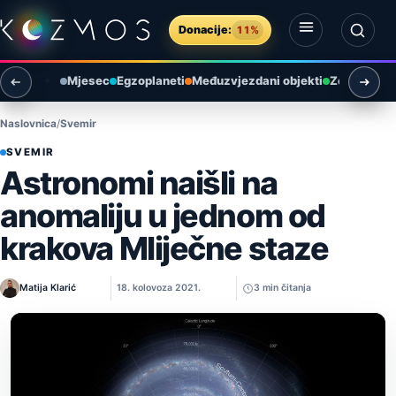
Preskoči na sadržaj
Donacije:
11%
Otvori izbornik
Otvori pretragu
Mjesec
Egzoplaneti
Međuzvjezdani objekti
Zemlja i ok
Naslovnica
Svemir
SVEMIR
Astronomi naišli na
anomaliju u jednom od
krakova Mliječne staze
Matija Klarić
18. kolovoza 2021.
3 min čitanja