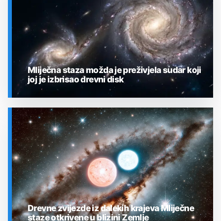
Mliječna staza možda je preživjela sudar koji
joj je izbrisao drevni disk
SVEMIR
Drevne zvijezde iz dalekih krajeva Mliječne
staze otkrivene u blizini Zemlje