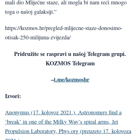
mali dio Mliječne staze, ali mogla bi nam reći mnogo
toga o našoj galaksiji.”
https://kozmos.hr/pregled-mlijecne-staze-donosimo-
otisak-250-milijuna-zvijezda/
Pridružite se raspravi u našoj Telegram grupi.
KOZMOS Telegram
–
t.me/kozmoshr
Izvori:
Anonymus (17. kolovoz 2021.), Astronomers find a
‘break’ in one of the Milky Way’s spiral arms, Jet
Propulsion Laboratory, Phys.org (preuzeto 17. kolovoza