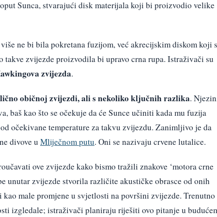
oput Sunca, stvarajući disk materijala koji bi proizvodio velike
 više ne bi bila pokretana fuzijom, već akrecijskim diskom koji 
o takve zvijezde proizvodila bi upravo crna rupa. Istraživači su
awkingova zvijezda
.
ično običnoj zvijezdi, ali s nekoliko ključnih razlika
. Njezin
va, baš kao što se očekuje da će Sunce učiniti kada mu fuzija
a od očekivane temperature za takvu zvijezdu. Zanimljivo je da
ne divove u
Mliječnom putu
. Oni se nazivaju crvene lutalice.
roučavati ove zvijezde kako bismo tražili znakove ‘motora crne
pe unutar zvijezde stvorila različite akustičke obrasce od onih
iti kao male promjene u svjetlosti na površini zvijezde. Trenutno
sti izgledale; istraživači planiraju riješiti ovo pitanje u buduće