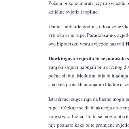
Počela bi konzumirati jezgru zvijezde p
količine svjetla i topline.
Unutar milijarde godina, takva zvijezda
vrti oko crne rupe. Paradoksalno, svjetl
H
ovu hipotetsku vrstu zvijezde nazvali
Hawkingova zvijezda bi se ponašala sl
vanjski slojevi nabujali bi u crvenog di
počne slabiti. Međutim, bila bi hladnij
smo već pronašli anomalno hladne crve
Istraživači sugeriraju da bismo mogli p
rupe’. Očekuje se da bi akrecija crne ru
koje stvara fuzija, što bi se moglo otkr
nije poznato kako bi te promjene svjetlo