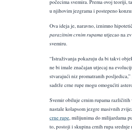
počecima svemira. Prema ovoj teoriji, t
u njihovim jezgrama i postepeno konzum
Ova ideja je, naravno, iznimno hipoteti
parazitnim crnim rupama
utjecao na zvi
svemiru.
“Istraživanja pokazuju da bi takvi obj
ne bi imale značajan utjecaj na evoluci
stvarajući niz promatranih posljedica,”
sadrže crne rupe mogu omogućiti asteros
Svemir obiluje crnim rupama različitih 
nastale kolapsom jezgre masivnih zvije
crne rupe
, milijunima do milijardama pu
to, postoji i skupina crnih rupa srednje 