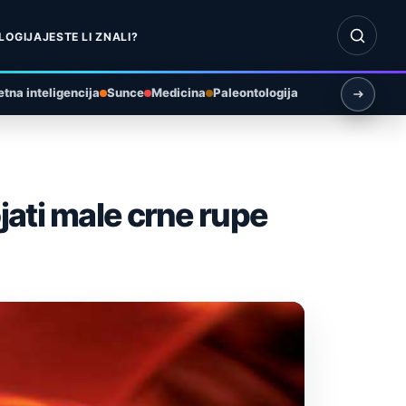
Otvori pr
LOGIJA
JESTE LI ZNALI?
tna inteligencija
Sunce
Medicina
Paleontologija
jati male crne rupe