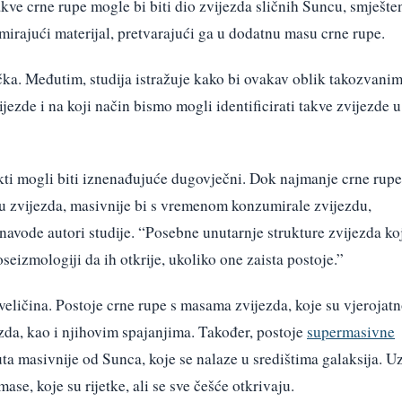
akve crne rupe mogle bi biti dio zvijezda sličnih Suncu, smješte
irajući materijal, pretvarajući ga u dodatnu masu crne rupe.
čka. Međutim, studija istražuje kako bi ovakav oblik takozvani
jezde i na koji način bismo mogli identificirati takve zvijezde u
ekti mogli biti iznenađujuće dugovječni. Dok najmanje crne rupe
ju zvijezda, masivnije bi s vremenom konzumirale zvijezdu,
 navode autori studije. “Posebne unutarnje strukture zvijezda ko
eizmologiji da ih otkrije, ukoliko one zaista postoje.”
veličina. Postoje crne rupe s masama zvijezda, koje su vjerojat
zda, kao i njihovim spajanjima. Također, postoje
supermasivne
ta masivnije od Sunca, koje se nalaze u središtima galaksija. U
mase, koje su rijetke, ali se sve češće otkrivaju.