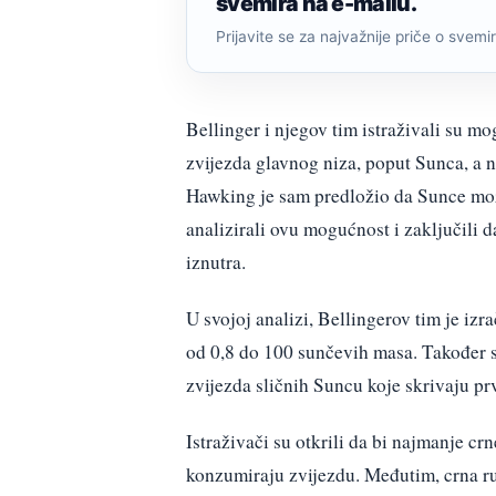
svemira na e-mailu.
Prijavite se za najvažnije priče o svemiru
Bellinger i njegov tim istraživali su m
zvijezda glavnog niza, poput Sunca, a 
Hawking je sam predložio da Sunce možd
analizirali ovu mogućnost i zaključili 
iznutra.
U svojoj analizi, Bellingerov tim je izr
od 0,8 do 100 sunčevih masa. Također s
zvijezda sličnih Suncu koje skrivaju pr
Istraživači su otkrili da bi najmanje crn
konzumiraju zvijezdu. Međutim, crna rup