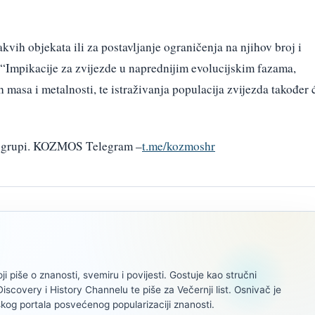
akvih objekata ili za postavljanje ograničenja na njihov broj i
. “Impikacije za zvijezde u naprednijim evolucijskim fazama,
ih masa i metalnosti, te istraživanja populacija zvijezda također 
am grupi. KOZMOS Telegram –
t.me/kozmoshr
oji piše o znanosti, svemiru i povijesti. Gostuje kao stručni
scovery i History Channelu te piše za Večernji list. Osnivač je
kog portala posvećenog popularizaciji znanosti.