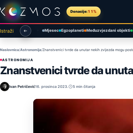
Preskoči na sadržaj
Donacije:
11%
Istraži
Mjesec
Egzoplaneti
Međuzvjezdani objekti
Naslovnica
Astronomija
Znanstvenici tvrde da unutar nekih zvijezda mogu post
ASTRONOMIJA
Znanstvenici tvrde da unuta
Ivan Petričević
16. prosinca 2023.
5 min čitanja