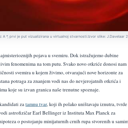
 A *, prvi je put vizualizirana u virtualnoj stvarnosti.Izvor slike: J.Davelaar 
najmisterioznijih pojava u svemiru. Dok istražujemo dubine
ljivim fenomenima na tom putu. Svako novo otkriće donosi nam
ičnosti svemira u kojem živimo, otvarajući nove horizonte za
stana potraga za znanjem vodi nas do nevjerojatnih otkrića i
ma koje su izvan granica naše trenutne spoznaje.
 kandidati za
tamnu tvar
, koji ih polako uništavaju iznutra, tvrde
vodi astrofizičar Earl Bellinger iz Instituta Max Planck za
e hipoteza o postojanju minijaturnih crnih rupa stvorenih u sami