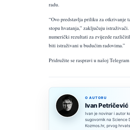
radu.
“Ovo predstavlja priliku za otkrivanje t
stopu hvatanja,” zaključuju istraživači
numerički rezultati za zvijezde različit
biti istraživani u budućim radovima.”
Pridružite se raspravi u našoj Telegr
O AUTORU
Ivan Petričević
Ivan je novinar i autor k
sugovornik na Science Di
Kozmos.hr, prvog hrvats