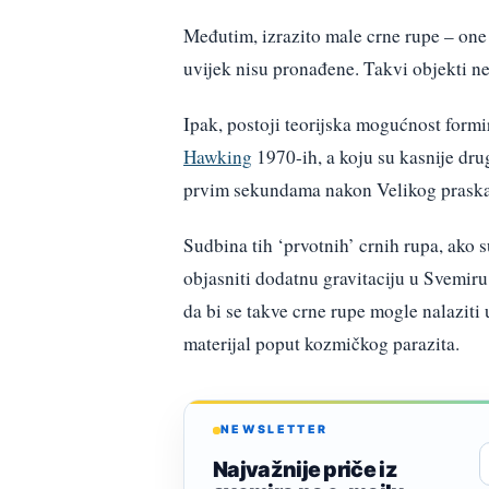
Međutim, izrazito male crne rupe – one
uvijek nisu pronađene. Takvi objekti ne
Ipak, postoji teorijska mogućnost formi
Hawking
1970-ih, a koju su kasnije drug
prvim sekundama nakon Velikog praska, 
Sudbina tih ‘prvotnih’ crnih rupa, ako s
objasniti dodatnu gravitaciju u Svemiru
da bi se takve crne rupe mogle nalaziti
materijal poput kozmičkog parazita.
NEWSLETTER
Najvažnije priče iz