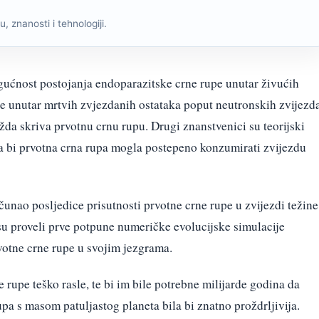
, znanosti i tehnologiji.
ogućnost postojanja endoparazitske crne rupe unutar živućih
ne unutar mrtvih zvjezdanih ostataka poput neutronskih zvijezda
a skriva prvotnu crnu rupu. Drugi znanstvenici su teorijski
da bi prvotna crna rupa mogla postepeno konzumirati zvijezdu
ačunao posljedice prisutnosti prvotne crne rupe u zvijezdi težine
u proveli prve potpune numeričke evolucijske simulacije
votne crne rupe u svojim jezgrama.
e rupe teško rasle, te bi im bile potrebne milijarde godina da
a s masom patuljastog planeta bila bi znatno proždrljivija.