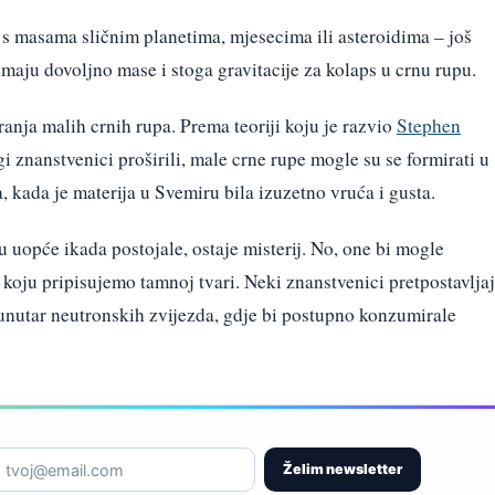
 s masama sličnim planetima, mjesecima ili asteroidima – još
maju dovoljno mase i stoga gravitacije za kolaps u crnu rupu.
ranja malih crnih rupa. Prema teoriji koju je razvio
Stephen
i znanstvenici proširili, male crne rupe mogle su se formirati u
kada je materija u Svemiru bila izuzetno vruća i gusta.
u uopće ikada postojale, ostaje misterij. No, one bi mogle
 koju pripisujemo tamnoj tvari. Neki znanstvenici pretpostavlja
 unutar neutronskih zvijezda, gdje bi postupno konzumirale
Želim newsletter