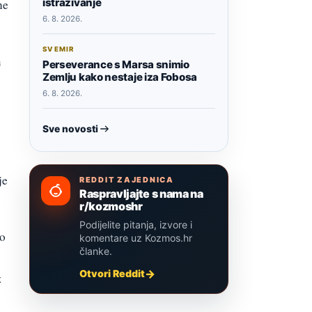
istraživanje
ne
6. 8. 2026.
SVEMIR
m
Perseverance s Marsa snimio
Zemlju kako nestaje iza Fobosa
6. 8. 2026.
Sve novosti
je
REDDIT ZAJEDNICA
Raspravljajte s nama na
r/kozmoshr
Podijelite pitanja, izvore i
no
komentare uz Kozmos.hr
članke.
Otvori Reddit
z