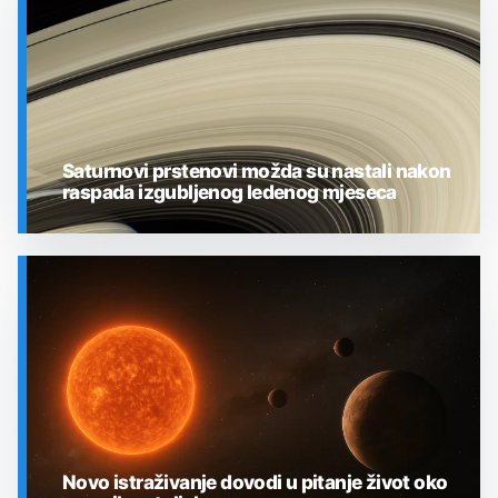
Saturnovi prstenovi možda su nastali nakon
raspada izgubljenog ledenog mjeseca
SVEMIR
Novo istraživanje dovodi u pitanje život oko