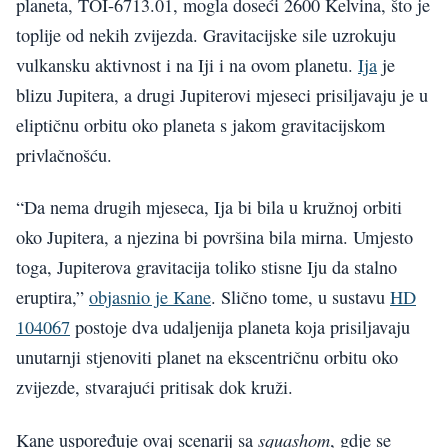
planeta, TOI-6713.01, mogla doseći 2600 Kelvina, što je
toplije od nekih zvijezda. Gravitacijske sile uzrokuju
vulkansku aktivnost i na Iji i na ovom planetu.
Ija
je
blizu Jupitera, a drugi Jupiterovi mjeseci prisiljavaju je u
eliptičnu orbitu oko planeta s jakom gravitacijskom
privlačnošću.
“Da nema drugih mjeseca, Ija bi bila u kružnoj orbiti
oko Jupitera, a njezina bi površina bila mirna. Umjesto
toga, Jupiterova gravitacija toliko stisne Iju da stalno
eruptira,”
objasnio je Kane
. Slično tome, u sustavu
HD
104067
postoje dva udaljenija planeta koja prisiljavaju
unutarnji stjenoviti planet na ekscentričnu orbitu oko
zvijezde, stvarajući pritisak dok kruži.
squashom
Kane uspoređuje ovaj scenarij sa
, gdje se