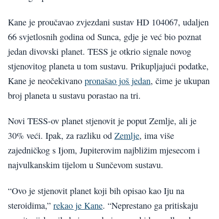
Kane je proučavao zvjezdani sustav HD 104067, udaljen
66 svjetlosnih godina od Sunca, gdje je već bio poznat
jedan divovski planet. TESS je otkrio signale novog
stjenovitog planeta u tom sustavu. Prikupljajući podatke,
Kane je neočekivano
pronašao još jedan
, čime je ukupan
broj planeta u sustavu porastao na tri.
Novi TESS-ov planet stjenovit je poput Zemlje, ali je
30% veći. Ipak, za razliku od
Zemlje
, ima više
zajedničkog s Ijom, Jupiterovim najbližim mjesecom i
najvulkanskim tijelom u Sunčevom sustavu.
“Ovo je stjenovit planet koji bih opisao kao Iju na
steroidima,”
rekao je Kane
. “Neprestano ga pritiskaju