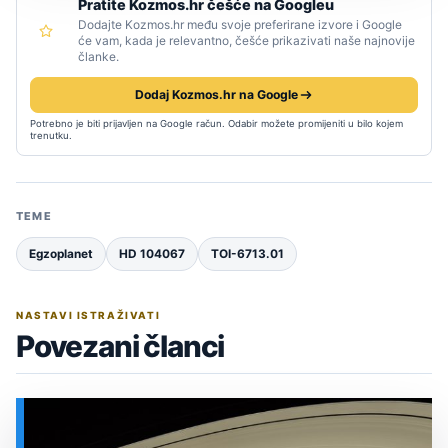
Pratite Kozmos.hr češće na Googleu
Dodajte Kozmos.hr među svoje preferirane izvore i Google
će vam, kada je relevantno, češće prikazivati naše najnovije
članke.
Dodaj Kozmos.hr na Google
Potrebno je biti prijavljen na Google račun. Odabir možete promijeniti u bilo kojem
trenutku.
TEME
Egzoplanet
HD 104067
TOI-6713.01
NASTAVI ISTRAŽIVATI
Povezani članci