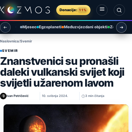
Preskoči na sadržaj
Donacije:
11%
Otvori izbornik
Otvori pretragu
Mjesec
Egzoplaneti
Međuzvjezdani objekti
Zemlja i ok
Naslovnica
Svemir
SVEMIR
Znanstvenici su pronašli
daleki vulkanski svijet koji
svijetli užarenom lavom
Ivan Petričević
10. svibnja 2024.
3 min čitanja