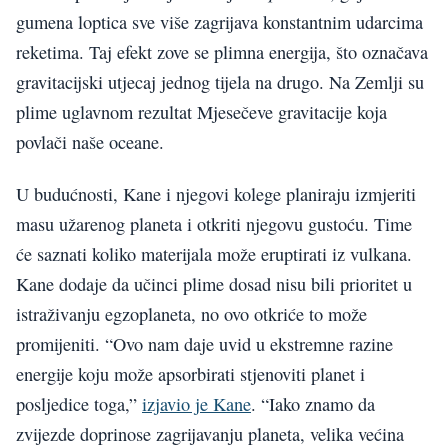
gumena loptica sve više zagrijava konstantnim udarcima
reketima. Taj efekt zove se plimna energija, što označava
gravitacijski utjecaj jednog tijela na drugo. Na Zemlji su
plime uglavnom rezultat Mjesečeve gravitacije koja
povlači naše oceane.
U budućnosti, Kane i njegovi kolege planiraju izmjeriti
masu užarenog planeta i otkriti njegovu gustoću. Time
će saznati koliko materijala može eruptirati iz vulkana.
Kane dodaje da učinci plime dosad nisu bili prioritet u
istraživanju egzoplaneta, no ovo otkriće to može
promijeniti. “Ovo nam daje uvid u ekstremne razine
energije koju može apsorbirati stjenoviti planet i
posljedice toga,”
izjavio je Kane
. “Iako znamo da
zvijezde doprinose zagrijavanju planeta, velika većina