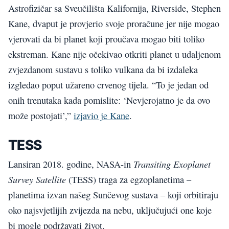
Astrofizičar sa Sveučilišta Kalifornija, Riverside, Stephen
Kane, dvaput je provjerio svoje proračune jer nije mogao
vjerovati da bi planet koji proučava mogao biti toliko
ekstreman. Kane nije očekivao otkriti planet u udaljenom
zvjezdanom sustavu s toliko vulkana da bi izdaleka
izgledao poput užareno crvenog tijela. “To je jedan od
onih trenutaka kada pomislite: ‘Nevjerojatno je da ovo
može postojati’,”
izjavio je Kane
.
TESS
Transiting Exoplanet
Lansiran 2018. godine, NASA-in
Survey Satellite
(TESS) traga za egzoplanetima –
planetima izvan našeg Sunčevog sustava – koji orbitiraju
oko najsvjetlijih zvijezda na nebu, uključujući one koje
bi mogle podržavati život.