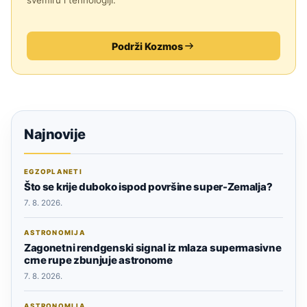
svemiru i tehnologiji.
Podrži Kozmos
Najnovije
EGZOPLANETI
Što se krije duboko ispod površine super-Zemalja?
7. 8. 2026.
ASTRONOMIJA
Zagonetni rendgenski signal iz mlaza supermasivne
crne rupe zbunjuje astronome
7. 8. 2026.
ASTRONOMIJA