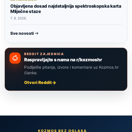
Objavljena dosad najdetaljnija spektroskopska karta
Mliječne staze
7. 8. 2026.
Sve novosti
REDDIT ZAJEDNICA
Raspravljajte s nama na r/kozmoshr
Podijelite pitanja, izvore i komentare uz Kozmos.hr
članke.
Otvori Reddit
KOZMOS BEZ OGLASA