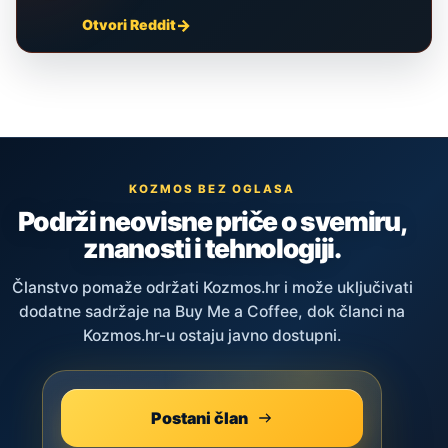
Otvori Reddit
KOZMOS BEZ OGLASA
Podrži neovisne priče o svemiru,
znanosti i tehnologiji.
Članstvo pomaže održati Kozmos.hr i može uključivati
dodatne sadržaje na Buy Me a Coffee, dok članci na
Kozmos.hr-u ostaju javno dostupni.
Postani član