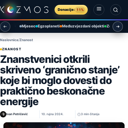
Preskoči na sadržaj
Donacije:
11%
Otvori izbornik
Otvori pretragu
Mjesec
Egzoplaneti
Međuzvjezdani objekti
Zemlja i ok
Naslovnica
Znanost
ZNANOST
Znanstvenici otkrili
skriveno ‘granično stanje’
koje bi moglo dovesti do
praktično beskonačne
energije
Ivan Petričević
10. rujna 2024.
3 min čitanja