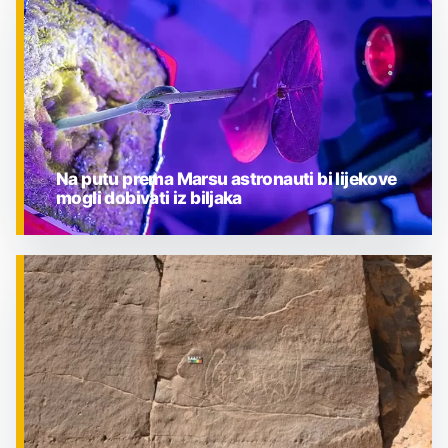
ZNANOST
Na putu prema Marsu astronauti bi lijekove
mogli dobivati iz biljaka
ZNANOST