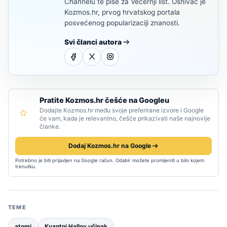
Channelu te piše za Večernji list. Osnivač je
Kozmos.hr, prvog hrvatskog portala
posvećenog popularizaciji znanosti.
Svi članci autora
Pratite Kozmos.hr češće na Googleu
Dodajte Kozmos.hr među svoje preferirane izvore i Google
će vam, kada je relevantno, češće prikazivati naše najnovije
članke.
Dodaj Kozmos.hr na Google
Potrebno je biti prijavljen na Google račun. Odabir možete promijeniti u bilo kojem
trenutku.
TEME
atomi
Kvantni Hallov učinak