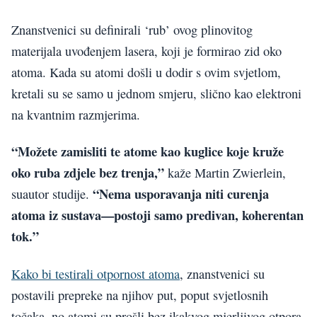
Znanstvenici su definirali ‘rub’ ovog plinovitog
materijala uvođenjem lasera, koji je formirao zid oko
atoma. Kada su atomi došli u dodir s ovim svjetlom,
kretali su se samo u jednom smjeru, slično kao elektroni
na kvantnim razmjerima.
“Možete zamisliti te atome kao kuglice koje kruže
oko ruba zdjele bez trenja,”
kaže Martin Zwierlein,
“Nema usporavanja niti curenja
suautor studije.
atoma iz sustava—postoji samo predivan, koherentan
tok.”
Kako bi testirali otpornost atoma
, znanstvenici su
postavili prepreke na njihov put, poput svjetlosnih
točaka, no atomi su prošli bez ikakvog mjerljivog otpora.