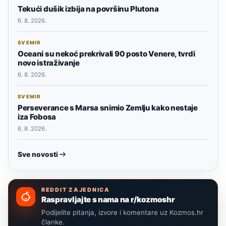
Tekući dušik izbija na površinu Plutona
6. 8. 2026.
SVEMIR
Oceani su nekoć prekrivali 90 posto Venere, tvrdi
novo istraživanje
6. 8. 2026.
SVEMIR
Perseverance s Marsa snimio Zemlju kako nestaje
iza Fobosa
6. 8. 2026.
Sve novosti
REDDIT ZAJEDNICA
Raspravljajte s nama na r/kozmoshr
Podijelite pitanja, izvore i komentare uz Kozmos.hr
članke.