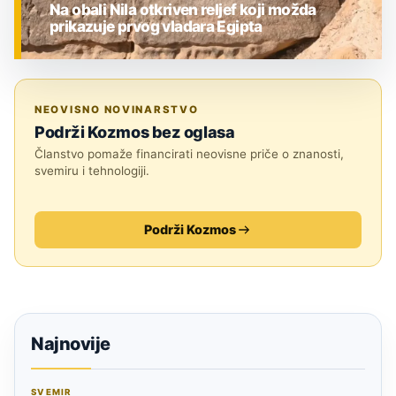
Na obali Nila otkriven reljef koji možda
prikazuje prvog vladara Egipta
ZNANOST
NEOVISNO NOVINARSTVO
Podrži Kozmos bez oglasa
Članstvo pomaže financirati neovisne priče o znanosti,
svemiru i tehnologiji.
Podrži Kozmos
Najnovije
SVEMIR