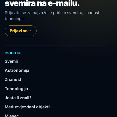
svemira na e-mailu.
Prijavite se za najvažnije priče o svemiru, znanosti i
tehnologiji.
Prijavi se
RUBRIKE
Svemir
Astronomija
Znanost
Tehnologija
Jeste li znali?
Međuzvjezdani objekti
Mjesec