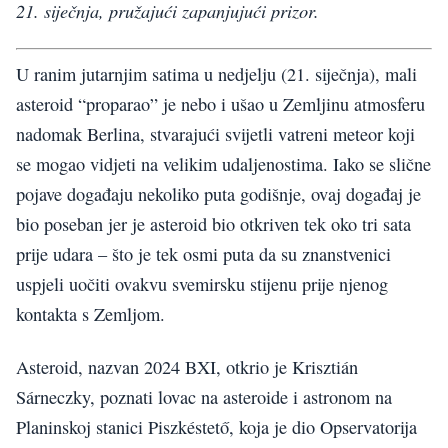
21. siječnja, pružajući zapanjujući prizor.
U ranim jutarnjim satima u nedjelju (21. siječnja), mali
asteroid “proparao” je nebo i ušao u Zemljinu atmosferu
nadomak Berlina, stvarajući svijetli vatreni meteor koji
se mogao vidjeti na velikim udaljenostima. Iako se slične
pojave događaju nekoliko puta godišnje, ovaj događaj je
bio poseban jer je asteroid bio otkriven tek oko tri sata
prije udara – što je tek osmi puta da su znanstvenici
uspjeli uočiti ovakvu svemirsku stijenu prije njenog
kontakta s Zemljom.
Asteroid, nazvan 2024 BXI, otkrio je Krisztián
Sárneczky, poznati lovac na asteroide i astronom na
Planinskoj stanici Piszkéstető, koja je dio Opservatorija