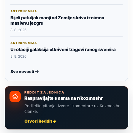
ASTRONOMIJA
Bijeli patuljak manji od Zemlje skriva iznimno
masivnu jezgru
8. 8. 2026.
ASTRONOMIJA
U rotaciji galaksija otkriveni tragovi ranog svemira
8. 8. 2026.
Sve novosti
REDDIT ZAJEDNICA
Raspravljajte s nama na r/kozmoshr
Podijelite pitanja, izvore i komentare uz Kozmos.hr
članke.
Otvori Reddit