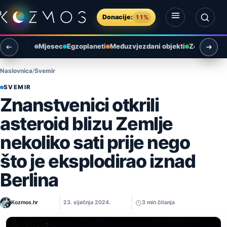
Preskoči na sadržaj
Donacije:
11%
Otvori izbornik
Otvori pretragu
Mjesec
Egzoplaneti
Međuzvjezdani objekti
Zemlja i ok
Naslovnica
Svemir
SVEMIR
Znanstvenici otkrili
asteroid blizu Zemlje
nekoliko sati prije nego
što je eksplodirao iznad
Berlina
Kozmos.hr
23. siječnja 2024.
3 min čitanja