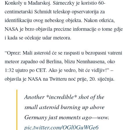
Konkoly u Mađarskoj. Sárneczky je koristio 60-
centimetarski Schmidt teleskop opservatorija za
identifikaciju ovog nebeskog objekta. Nakon otkrića,
NASA je brzo objavila precizne informacije o tome gdje
i kada se očekuje udar meteora.
“Oprez: Mali asteroid će se raspasti u bezopasni vatreni
meteor zapadno od Berlina, blizu Nennhausena, oko
1:32 ujutro po CET. Ako je vedro, bit će vidljiv!” –
objavila je NASA na Twitteru noć prije, 20. siječnja.
Another *incredible* shot of the
small asteroid burning up above
Germany just moments ago—wow.
pic.twitter.com/OGl0GuWGe6