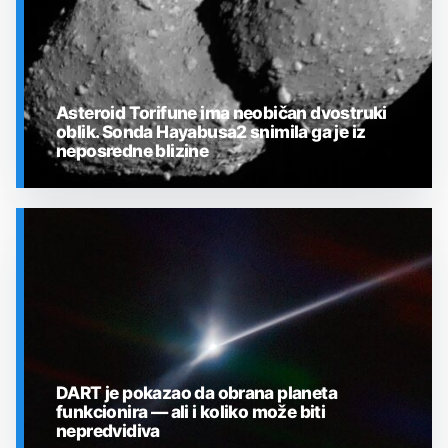
Asteroid Torifune ima neobičan dvostruki
oblik. Sonda Hayabusa2 snimila ga je iz
neposredne blizine
SVEMIR
DART je pokazao da obrana planeta
funkcionira — ali i koliko može biti
nepredvidiva