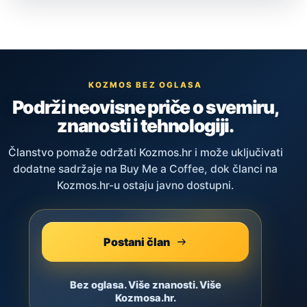
KOZMOS BEZ OGLASA
Podrži neovisne priče o svemiru,
znanosti i tehnologiji.
Članstvo pomaže održati Kozmos.hr i može uključivati
dodatne sadržaje na Buy Me a Coffee, dok članci na
Kozmos.hr-u ostaju javno dostupni.
Postani član
Bez oglasa. Više znanosti. Više
Kozmosa.hr.